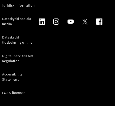
Coupé
Juridisk information
Mercedes-
AMG GT
Elektrisk
Dataskydd sociala
4-Dörrars
media
Coupé
Dataskydd
Konfigurator
tidsbokning online
Mercedes-
Benz Online
Digital Services Act
Store
Regulation
Cabriolet / Roadster
Accessibility
Statement
FOSS-licenser