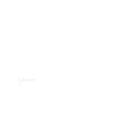
Laddningsutrustning
Collection
Bilvård
Tjänster
Alla tjänster