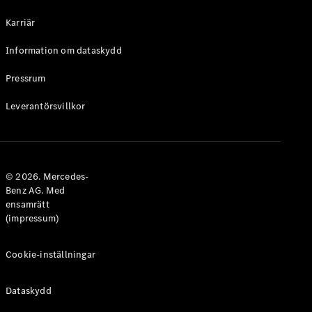
Halvkombi
Karriär
Konfigurator
Information om dataskydd
Mercedes-
Benz Online
Pressrum
Store
Leverantörsvillkor
Coupé
© 2026. Mercedes-
Benz AG. Med
ensamrätt
Alla Coupé
(impressum)
CLE Coupé
Mercedes-
AMG GT
Cookie-inställningar
Coupé
Mercedes-
Dataskydd
AMG GT 4-
Dörrars