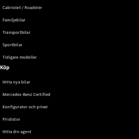
E-Klass
Cabriolet / Roadster
Sedan
S-Klass
Familjebilar
Lång
Mercedes-
Transportbilar
Maybach S-
Klass
Sportbilar
Tidigare modeller
Konfigurator
Mercedes-
Köp
Benz Online
Store
Hitta nya bilar
SUV
Mercedes-Benz Certified
Konfigurator och priser
Prislistor
Alla Suvar
Hitta din agent
EQA
Elektrisk