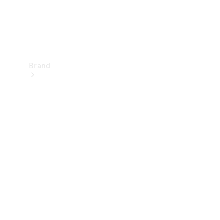
Brand
Upplev
Mercedes-
Benz