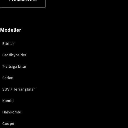
Elektriska modeller
Laddhybrid modeller
Sedan
Modeller
Elbilar
Laddhybrider
Alla Sedan
7-sitsiga bilar
CLA
Elektrisk
C-Klass
Sedan
Sedan
SUV / Terrängbilar
C-
Klass
Elektrisk
Kombi
Sedan
EQE
Elektrisk
Halvkombi
Sedan
EQS
Elektrisk
Coupé
Sedan