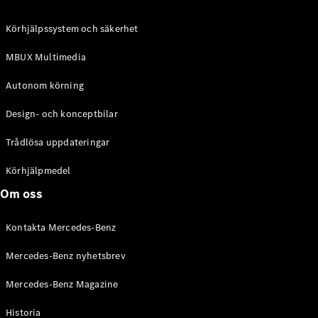
C-Klass
Kombi All-
Körhjälpssystem och säkerhet
Terrain
E-Klass
MBUX Multimedia
Kombi
E-Klass
Autonom körning
Kombi All-
Terrain
Design- och konceptbilar
Trådlösa uppdateringar
Konfigurator
Mercedes-
Körhjälpmedel
Benz Online
Om oss
Store
Halvkombi
Kontakta Mercedes-Benz
Mercedes-Benz nyhetsbrev
Mercedes-Benz Magazine
Historia
A-Klass