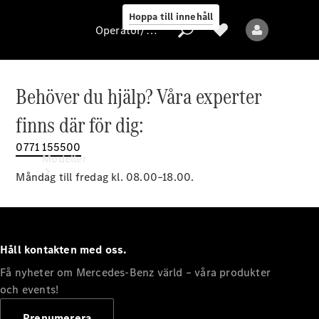
Hoppa till innehåll
Operatör/skydd av personuppgifter
Behöver du hjälp? Våra experter
Operatör/skydd
finns där för dig:
av
personuppgifter
0771 155500
Modeller
Måndag till fredag kl. 08.00–18.00.
Håll kontakten med oss.
Få nyheter om Mercedes-Benz värld – våra produkter
Alla modeller
Nya modeller
och events!
Prenumerera