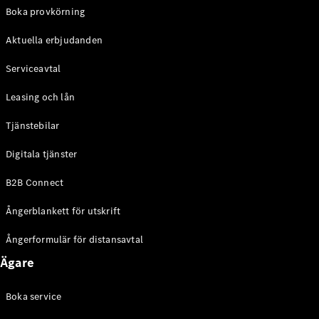
EQE
Boka provkörning
Elektrisk
SUV
Aktuella erbjudanden
EQS
Elektrisk
SUV
Serviceavtal
Mercedes-
Maybach
Elektrisk
Leasing och lån
EQS SUV
GLA
Tjänstebilar
GLA
Ny
GLA
Ny
Elektrisk
Digitala tjänster
GLB
Elektrisk
GLB
B2B Connect
GLC
Elektrisk
GLC
Ångerblankett för utskrift
GLC Coupé
GLE
Ångerformulär för distansavtal
GLE Coupé
Ägare
GLS
Mercedes-
Maybach
Boka service
Ny
GLS