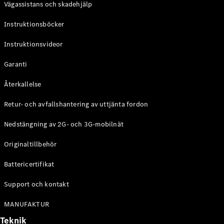
Vägassistans och skadehjälp
G-
Elektrisk
Klass
Instruktionsböcker
G-Klass
Instruktionsvideor
Konfigurator
Mercedes-
Garanti
Benz Online
Store
Återkallelse
Kombi
Retur- och avfallshantering av uttjänta fordon
Nedstängning av 2G- och 3G-mobilnät
Originaltillbehör
Battericertifikat
Alla Kombi
CLA
Support och kontakt
Shooting
Elektrisk
Brake
MANUFAKTUR
C-Klass
Teknik
Kombi