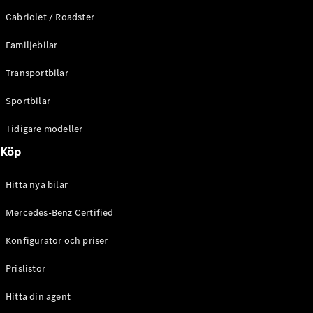
E-Klass
Cabriolet / Roadster
Sedan
S-Klass
Familjebilar
Lång
Mercedes-
Transportbilar
Maybach S-
Klass
Sportbilar
Tidigare modeller
Konfigurator
Mercedes-
Köp
Benz Online
Store
Hitta nya bilar
SUV
Mercedes-Benz Certified
Konfigurator och priser
Prislistor
Alla Suvar
Hitta din agent
EQA
Elektrisk