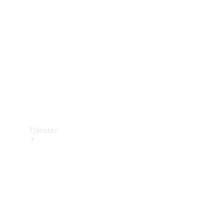
Laddningsutrustning
Collection
Bilvård
Tjänster
Alla tjänster