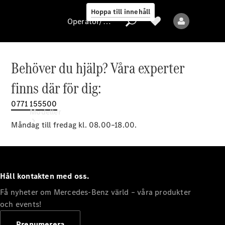
Hoppa till innehåll
Operatör/skydd av personuppgifter
Behöver du hjälp? Våra experter
Operatör/skydd
finns där för dig:
av
personuppgifter
0771 155500
Modeller
Måndag till fredag kl. 08.00–18.00.
Håll kontakten med oss.
Få nyheter om Mercedes-Benz värld – våra produkter
Alla modeller
Nya modeller
och events!
Prenumerera