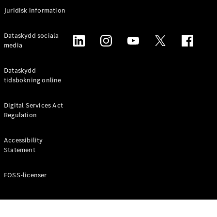
Coupé
Juridisk information
Mercedes-
AMG GT
Elektrisk
Dataskydd sociala
4-Dörrars
media
Coupé
Dataskydd
Konfigurator
tidsbokning online
Mercedes-
Benz Online
Digital Services Act
Store
Regulation
Cabriolet / Roadster
Accessibility
Statement
FOSS-licenser