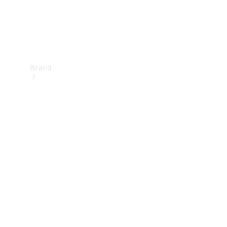
Brand
Upplev
Mercedes-
Benz