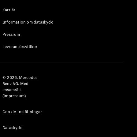
Halvkombi
Karriär
Konfigurator
Information om dataskydd
Mercedes-
Benz Online
Pressrum
Store
Leverantörsvillkor
Coupé
© 2026. Mercedes-
Benz AG. Med
ensamrätt
Alla Coupé
(impressum)
CLE Coupé
Mercedes-
AMG GT
Cookie-inställningar
Coupé
Mercedes-
Dataskydd
AMG GT 4-
Dörrars