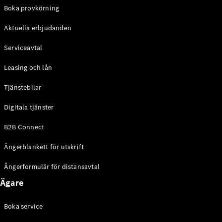
EQE
Boka provkörning
Elektrisk
SUV
Aktuella erbjudanden
EQS
Elektrisk
SUV
Serviceavtal
Mercedes-
Maybach
Elektrisk
Leasing och lån
EQS SUV
GLA
Tjänstebilar
GLA
Ny
GLA
Ny
Elektrisk
Digitala tjänster
GLB
Elektrisk
GLB
B2B Connect
GLC
Elektrisk
GLC
Ångerblankett för utskrift
GLC Coupé
GLE
Ångerformulär för distansavtal
GLE Coupé
Ägare
GLS
Mercedes-
Maybach
Boka service
Ny
GLS