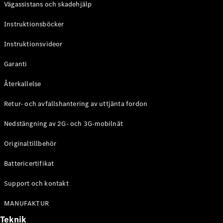
Vägassistans och skadehjälp
G-
Elektrisk
Klass
Instruktionsböcker
G-Klass
Instruktionsvideor
Konfigurator
Mercedes-
Garanti
Benz Online
Store
Återkallelse
Kombi
Retur- och avfallshantering av uttjänta fordon
Nedstängning av 2G- och 3G-mobilnät
Originaltillbehör
Battericertifikat
Alla Kombi
CLA
Support och kontakt
Shooting
Elektrisk
Brake
MANUFAKTUR
C-Klass
Teknik
Kombi