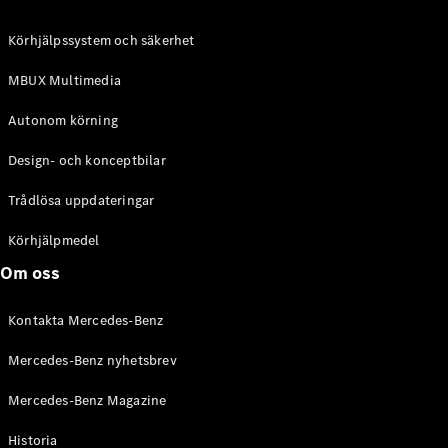
C-Klass
Kombi All-
Körhjälpssystem och säkerhet
Terrain
E-Klass
MBUX Multimedia
Kombi
E-Klass
Autonom körning
Kombi All-
Terrain
Design- och konceptbilar
Trådlösa uppdateringar
Konfigurator
Mercedes-
Körhjälpmedel
Benz Online
Om oss
Store
Halvkombi
Kontakta Mercedes-Benz
Mercedes-Benz nyhetsbrev
Mercedes-Benz Magazine
Historia
A-Klass