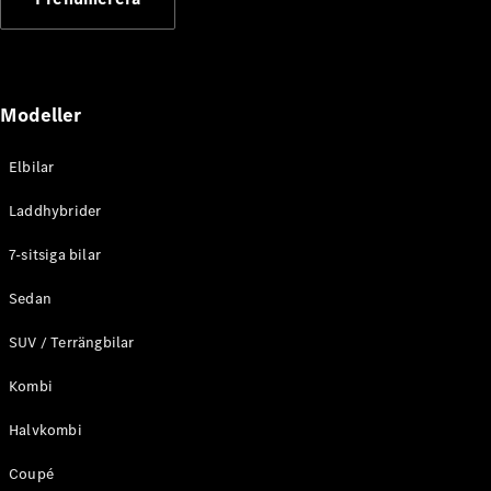
Elektriska modeller
Laddhybrid modeller
Sedan
Modeller
Elbilar
Laddhybrider
Alla Sedan
7-sitsiga bilar
CLA
Elektrisk
C-Klass
Sedan
Sedan
SUV / Terrängbilar
C-
Klass
Elektrisk
Kombi
Sedan
EQE
Elektrisk
Halvkombi
Sedan
EQS
Elektrisk
Coupé
Sedan