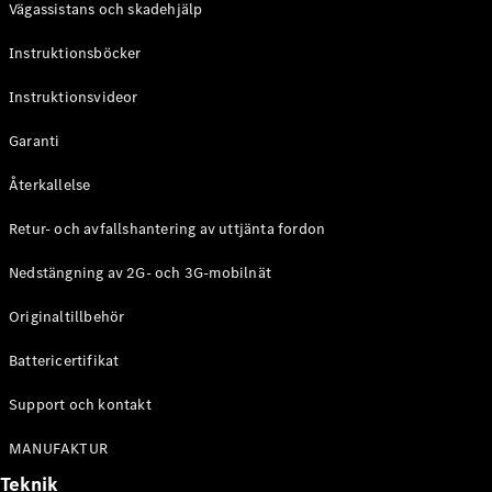
Vägassistans och skadehjälp
G-
Elektrisk
Klass
Instruktionsböcker
G-Klass
Instruktionsvideor
Konfigurator
Mercedes-
Garanti
Benz Online
Store
Återkallelse
Kombi
Retur- och avfallshantering av uttjänta fordon
Nedstängning av 2G- och 3G-mobilnät
Originaltillbehör
Battericertifikat
Alla Kombi
CLA
Support och kontakt
Shooting
Elektrisk
Brake
MANUFAKTUR
C-Klass
Teknik
Kombi