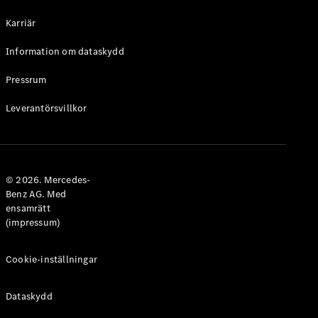
Halvkombi
Karriär
Konfigurator
Information om dataskydd
Mercedes-
Benz Online
Pressrum
Store
Leverantörsvillkor
Coupé
© 2026. Mercedes-
Benz AG. Med
ensamrätt
Alla Coupé
(impressum)
CLE Coupé
Mercedes-
AMG GT
Cookie-inställningar
Coupé
Mercedes-
Dataskydd
AMG GT 4-
Dörrars