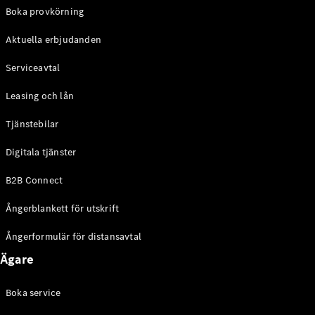
EQE
Boka provkörning
Elektrisk
SUV
Aktuella erbjudanden
EQS
Elektrisk
SUV
Serviceavtal
Mercedes-
Maybach
Elektrisk
Leasing och lån
EQS SUV
GLA
Tjänstebilar
GLA
Ny
GLA
Ny
Elektrisk
Digitala tjänster
GLB
Elektrisk
GLB
B2B Connect
GLC
Elektrisk
GLC
Ångerblankett för utskrift
GLC Coupé
GLE
Ångerformulär för distansavtal
GLE Coupé
Ägare
GLS
Mercedes-
Maybach
Boka service
Ny
GLS