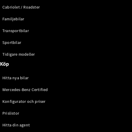
E-Klass
Cabriolet / Roadster
Sedan
S-Klass
Familjebilar
Lång
Mercedes-
Transportbilar
Maybach S-
Klass
Sportbilar
Tidigare modeller
Konfigurator
Mercedes-
Köp
Benz Online
Store
Hitta nya bilar
SUV
Mercedes-Benz Certified
Konfigurator och priser
Prislistor
Alla Suvar
Hitta din agent
EQA
Elektrisk