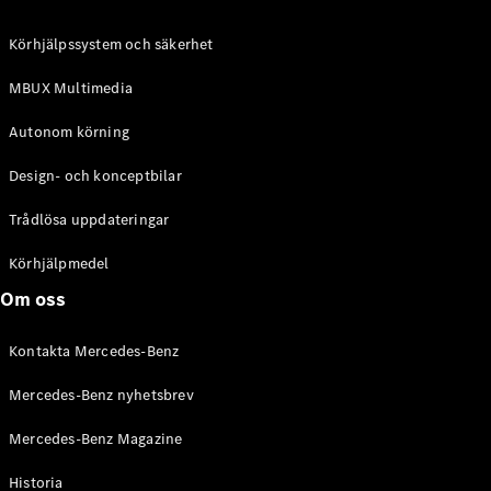
C-Klass
Kombi All-
Körhjälpssystem och säkerhet
Terrain
E-Klass
MBUX Multimedia
Kombi
E-Klass
Autonom körning
Kombi All-
Terrain
Design- och konceptbilar
Trådlösa uppdateringar
Konfigurator
Mercedes-
Körhjälpmedel
Benz Online
Om oss
Store
Halvkombi
Kontakta Mercedes-Benz
Mercedes-Benz nyhetsbrev
Mercedes-Benz Magazine
Historia
A-Klass