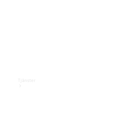
Laddningsutrustning
Collection
Bilvård
Tjänster
Alla tjänster