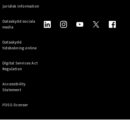
Coupé
Juridisk information
Mercedes-
AMG GT
Elektrisk
Dataskydd sociala
4-Dörrars
media
Coupé
Dataskydd
Konfigurator
tidsbokning online
Mercedes-
Benz Online
Digital Services Act
Store
Regulation
Cabriolet / Roadster
Accessibility
Statement
FOSS-licenser