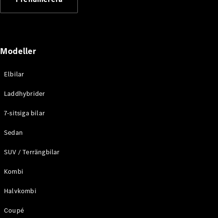
Elektriska modeller
Laddhybrid modeller
Sedan
Modeller
Elbilar
Laddhybrider
Alla Sedan
7-sitsiga bilar
CLA
Elektrisk
C-Klass
Sedan
Sedan
SUV / Terrängbilar
C-
Klass
Elektrisk
Kombi
Sedan
EQE
Elektrisk
Halvkombi
Sedan
EQS
Elektrisk
Coupé
Sedan