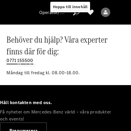
Hoppa till innehåll
Operatör/skydd av personuppgifter
Behöver du hjälp? Våra experter
Operatör/skydd
finns där för dig:
av
personuppgifter
0771 155500
Modeller
Måndag till fredag kl. 08.00–18.00.
Håll kontakten med oss.
Få nyheter om Mercedes-Benz värld – våra produkter
Alla modeller
Nya modeller
och events!
Prenumerera