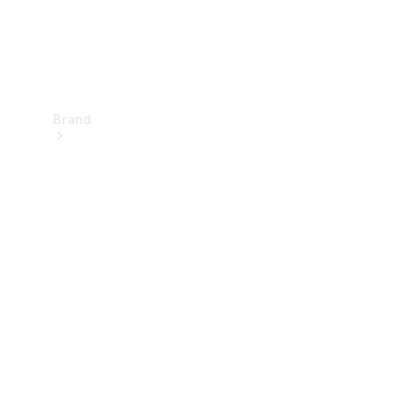
Brand
Upplev
Mercedes-
Benz