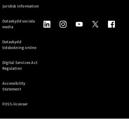
Coupé
Juridisk information
Mercedes-
AMG GT
Elektrisk
Dataskydd sociala
4-Dörrars
media
Coupé
Dataskydd
Konfigurator
tidsbokning online
Mercedes-
Benz Online
Digital Services Act
Store
Regulation
Cabriolet / Roadster
Accessibility
Statement
FOSS-licenser