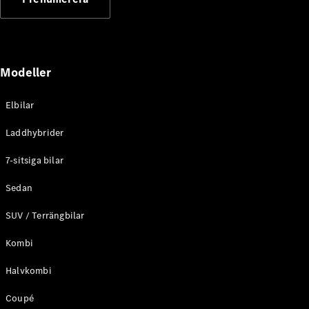
Elektriska modeller
Laddhybrid modeller
Sedan
Modeller
Elbilar
Laddhybrider
Alla Sedan
7-sitsiga bilar
CLA
Elektrisk
C-Klass
Sedan
Sedan
SUV / Terrängbilar
C-
Klass
Elektrisk
Kombi
Sedan
EQE
Elektrisk
Halvkombi
Sedan
EQS
Elektrisk
Coupé
Sedan