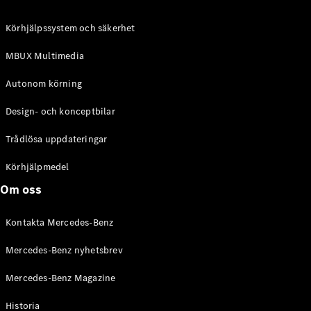
C-Klass
Kombi All-
Körhjälpssystem och säkerhet
Terrain
E-Klass
MBUX Multimedia
Kombi
E-Klass
Autonom körning
Kombi All-
Terrain
Design- och konceptbilar
Trådlösa uppdateringar
Konfigurator
Mercedes-
Körhjälpmedel
Benz Online
Om oss
Store
Halvkombi
Kontakta Mercedes-Benz
Mercedes-Benz nyhetsbrev
Mercedes-Benz Magazine
Historia
A-Klass