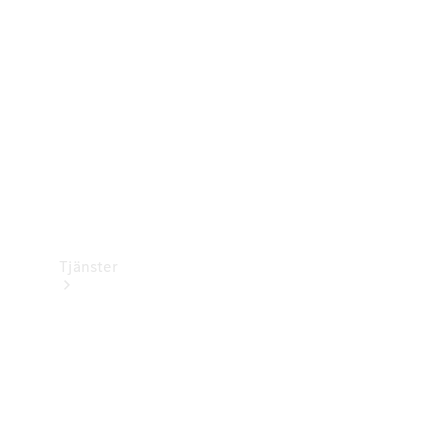
Laddningsutrustning
Collection
Bilvård
Tjänster
Alla tjänster