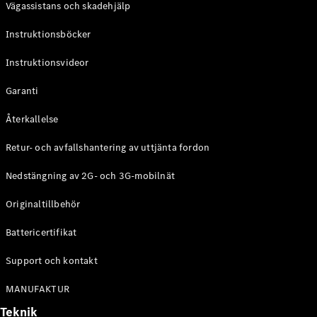
Vägassistans och skadehjälp
G-
Elektrisk
Klass
Instruktionsböcker
G-Klass
Instruktionsvideor
Konfigurator
Mercedes-
Garanti
Benz Online
Store
Återkallelse
Kombi
Retur- och avfallshantering av uttjänta fordon
Nedstängning av 2G- och 3G-mobilnät
Originaltillbehör
Battericertifikat
Alla Kombi
CLA
Support och kontakt
Shooting
Elektrisk
Brake
MANUFAKTUR
C-Klass
Teknik
Kombi