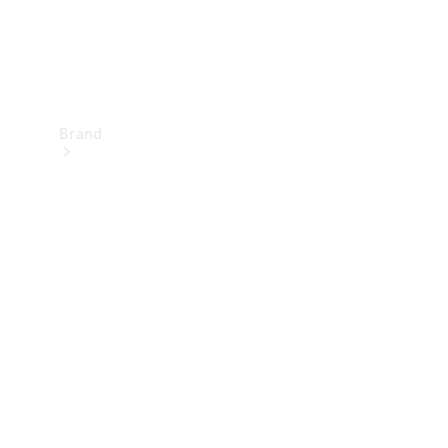
Brand
Upplev
Mercedes-
Benz