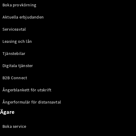
EQE
Boka provkörning
Elektrisk
SUV
Aktuella erbjudanden
EQS
Elektrisk
SUV
Serviceavtal
Mercedes-
Maybach
Elektrisk
Leasing och lån
EQS SUV
GLA
Tjänstebilar
GLA
Ny
GLA
Ny
Elektrisk
Digitala tjänster
GLB
Elektrisk
GLB
B2B Connect
GLC
Elektrisk
GLC
Ångerblankett för utskrift
GLC Coupé
GLE
Ångerformulär för distansavtal
GLE Coupé
Ägare
GLS
Mercedes-
Maybach
Boka service
Ny
GLS