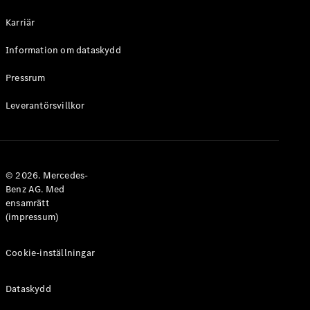
Halvkombi
Karriär
Konfigurator
Information om dataskydd
Mercedes-
Benz Online
Pressrum
Store
Leverantörsvillkor
Coupé
© 2026. Mercedes-
Benz AG. Med
ensamrätt
Alla Coupé
(impressum)
CLE Coupé
Mercedes-
AMG GT
Cookie-inställningar
Coupé
Mercedes-
Dataskydd
AMG GT 4-
Dörrars