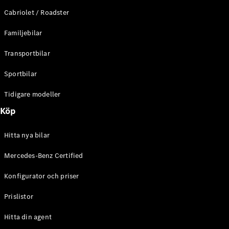
E-Klass
Cabriolet / Roadster
Sedan
S-Klass
Familjebilar
Lång
Mercedes-
Transportbilar
Maybach S-
Klass
Sportbilar
Tidigare modeller
Konfigurator
Mercedes-
Köp
Benz Online
Store
Hitta nya bilar
SUV
Mercedes-Benz Certified
Konfigurator och priser
Prislistor
Alla Suvar
Hitta din agent
EQA
Elektrisk