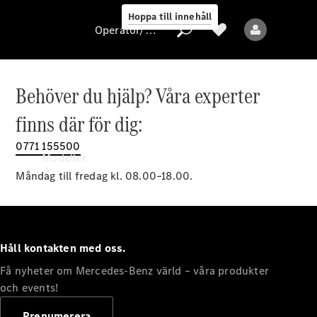
Hoppa till innehåll
Operatör/skydd av personuppgifter
Behöver du hjälp? Våra experter
Operatör/skydd
finns där för dig:
av
personuppgifter
0771 155500
Modeller
Måndag till fredag kl. 08.00–18.00.
Håll kontakten med oss.
Få nyheter om Mercedes-Benz värld – våra produkter
Alla modeller
Nya modeller
och events!
Prenumerera