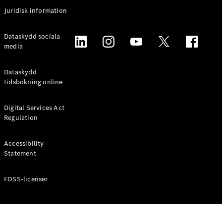
Coupé
Juridisk information
Mercedes-
AMG GT
Elektrisk
Dataskydd sociala
4-Dörrars
media
Coupé
Dataskydd
Konfigurator
tidsbokning online
Mercedes-
Benz Online
Digital Services Act
Store
Regulation
Cabriolet / Roadster
Accessibility
Statement
FOSS-licenser