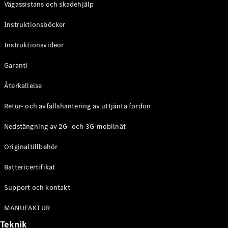
Vägassistans och skadehjälp
G-
Elektrisk
Klass
Instruktionsböcker
G-Klass
Instruktionsvideor
Konfigurator
Mercedes-
Garanti
Benz Online
Store
Återkallelse
Kombi
Retur- och avfallshantering av uttjänta fordon
Nedstängning av 2G- och 3G-mobilnät
Originaltillbehör
Battericertifikat
Alla Kombi
CLA
Support och kontakt
Shooting
Elektrisk
Brake
MANUFAKTUR
C-Klass
Teknik
Kombi