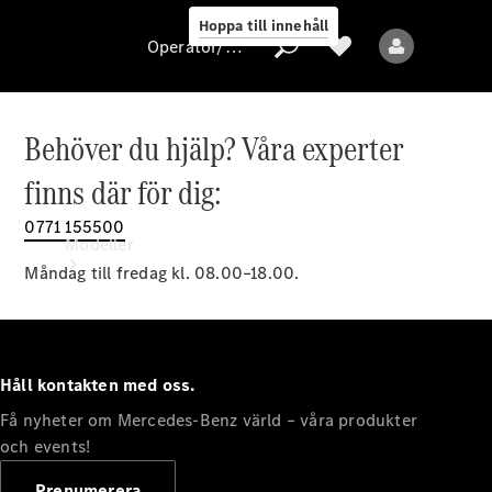
Hoppa till innehåll
Operatör/skydd av personuppgifter
Behöver du hjälp? Våra experter
Operatör/skydd
finns där för dig:
av
personuppgifter
0771 155500
Modeller
Måndag till fredag kl. 08.00–18.00.
Håll kontakten med oss.
Få nyheter om Mercedes-Benz värld – våra produkter
Alla modeller
Nya modeller
och events!
Prenumerera