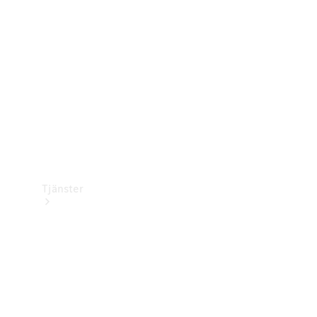
Laddningsutrustning
Collection
Bilvård
Tjänster
Alla tjänster