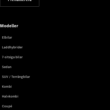
Elektriska modeller
Laddhybrid modeller
Sedan
Modeller
Elbilar
Laddhybrider
Alla Sedan
7-sitsiga bilar
CLA
Elektrisk
C-Klass
Sedan
Sedan
SUV / Terrängbilar
C-
Klass
Elektrisk
Kombi
Sedan
EQE
Elektrisk
Halvkombi
Sedan
EQS
Elektrisk
Coupé
Sedan