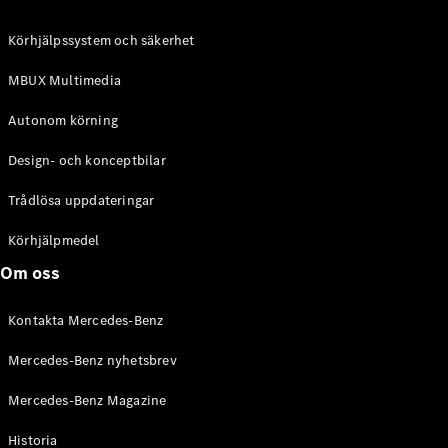
C-Klass
Kombi All-
Körhjälpssystem och säkerhet
Terrain
E-Klass
MBUX Multimedia
Kombi
E-Klass
Autonom körning
Kombi All-
Terrain
Design- och konceptbilar
Trådlösa uppdateringar
Konfigurator
Mercedes-
Körhjälpmedel
Benz Online
Om oss
Store
Halvkombi
Kontakta Mercedes-Benz
Mercedes-Benz nyhetsbrev
Mercedes-Benz Magazine
Historia
A-Klass