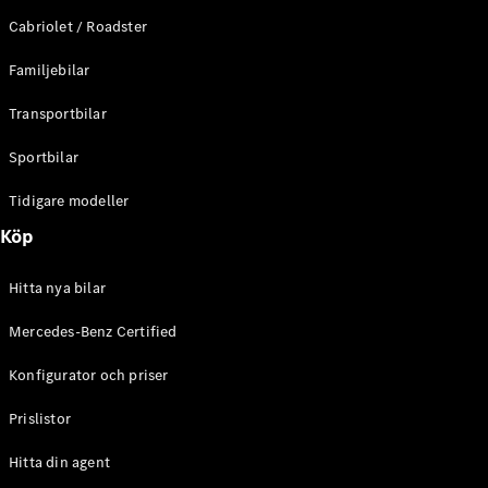
E-Klass
Cabriolet / Roadster
Sedan
S-Klass
Familjebilar
Lång
Mercedes-
Transportbilar
Maybach S-
Klass
Sportbilar
Tidigare modeller
Konfigurator
Mercedes-
Köp
Benz Online
Store
Hitta nya bilar
SUV
Mercedes-Benz Certified
Konfigurator och priser
Prislistor
Alla Suvar
Hitta din agent
EQA
Elektrisk