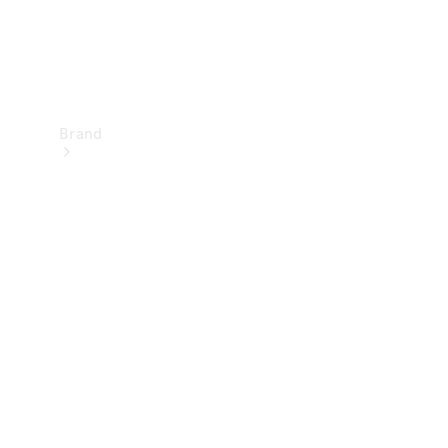
Brand
Upplev
Mercedes-
Benz