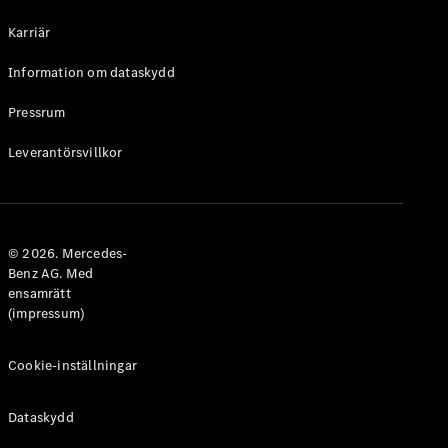
Halvkombi
Karriär
Konfigurator
Information om dataskydd
Mercedes-
Benz Online
Pressrum
Store
Leverantörsvillkor
Coupé
© 2026. Mercedes-
Benz AG. Med
ensamrätt
Alla Coupé
(impressum)
CLE Coupé
Mercedes-
AMG GT
Cookie-inställningar
Coupé
Mercedes-
Dataskydd
AMG GT 4-
Dörrars