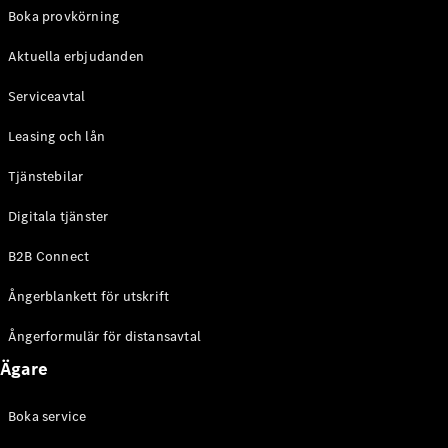
EQE
Boka provkörning
Elektrisk
SUV
Aktuella erbjudanden
EQS
Elektrisk
SUV
Serviceavtal
Mercedes-
Maybach
Elektrisk
Leasing och lån
EQS SUV
GLA
Tjänstebilar
GLA
Ny
GLA
Ny
Elektrisk
Digitala tjänster
GLB
Elektrisk
GLB
B2B Connect
GLC
Elektrisk
GLC
Ångerblankett för utskrift
GLC Coupé
GLE
Ångerformulär för distansavtal
GLE Coupé
Ägare
GLS
Mercedes-
Maybach
Boka service
Ny
GLS