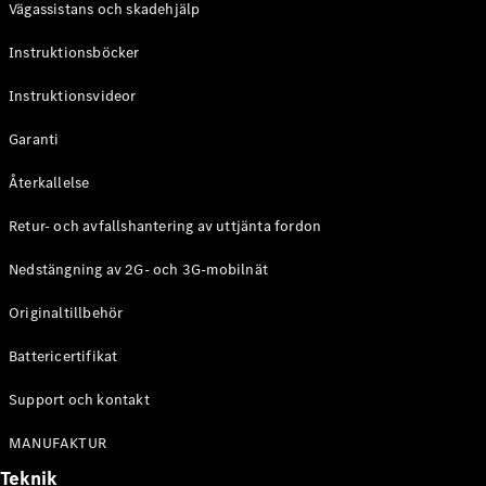
Vägassistans och skadehjälp
G-
Elektrisk
Klass
Instruktionsböcker
G-Klass
Instruktionsvideor
Konfigurator
Mercedes-
Garanti
Benz Online
Store
Återkallelse
Kombi
Retur- och avfallshantering av uttjänta fordon
Nedstängning av 2G- och 3G-mobilnät
Originaltillbehör
Battericertifikat
Alla Kombi
CLA
Support och kontakt
Shooting
Elektrisk
Brake
MANUFAKTUR
C-Klass
Teknik
Kombi