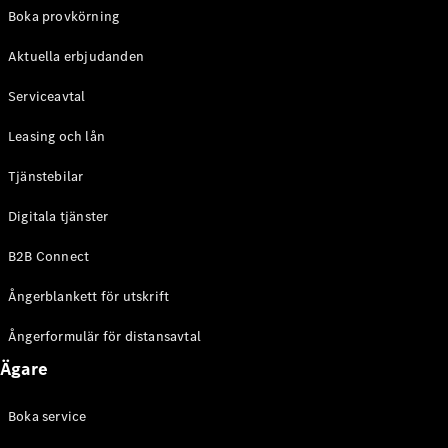
EQE
Boka provkörning
Elektrisk
SUV
Aktuella erbjudanden
EQS
Elektrisk
SUV
Serviceavtal
Mercedes-
Maybach
Elektrisk
Leasing och lån
EQS SUV
GLA
Tjänstebilar
GLA
Ny
GLA
Ny
Elektrisk
Digitala tjänster
GLB
Elektrisk
GLB
B2B Connect
GLC
Elektrisk
GLC
Ångerblankett för utskrift
GLC Coupé
GLE
Ångerformulär för distansavtal
GLE Coupé
Ägare
GLS
Mercedes-
Maybach
Boka service
Ny
GLS