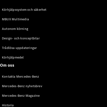
C-Klass
Kombi All-
Körhjälpssystem och säkerhet
Terrain
E-Klass
MBUX Multimedia
Kombi
E-Klass
Autonom körning
Kombi All-
Terrain
Design- och konceptbilar
Trådlösa uppdateringar
Konfigurator
Mercedes-
Körhjälpmedel
Benz Online
Om oss
Store
Halvkombi
Kontakta Mercedes-Benz
Mercedes-Benz nyhetsbrev
Mercedes-Benz Magazine
Historia
A-Klass