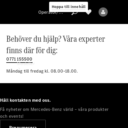
Hoppa till innehåll
Operatör/skydd av personuppgifter
Behöver du hjälp? Våra experter
Operatör/skydd
finns där för dig:
av
personuppgifter
0771 155500
Modeller
Måndag till fredag kl. 08.00–18.00.
Håll kontakten med oss.
Få nyheter om Mercedes-Benz värld – våra produkter
Alla modeller
Nya modeller
och events!
Prenumerera