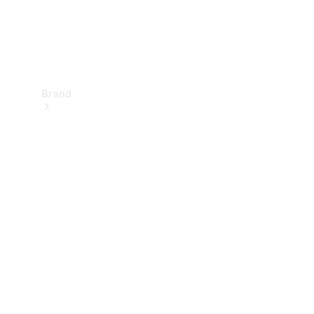
Brand
Upplev
Mercedes-
Benz