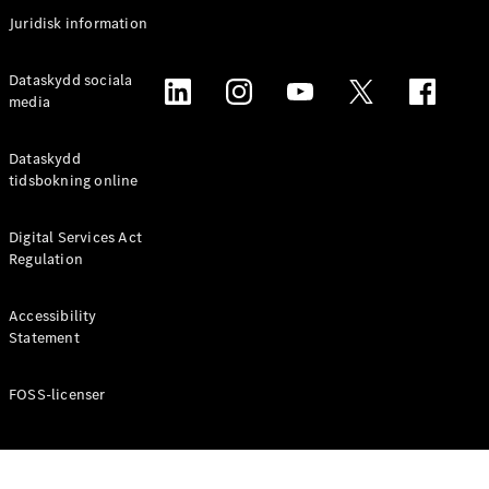
Coupé
Juridisk information
Mercedes-
AMG GT
Elektrisk
Dataskydd sociala
4-Dörrars
media
Coupé
Dataskydd
Konfigurator
tidsbokning online
Mercedes-
Benz Online
Digital Services Act
Store
Regulation
Cabriolet / Roadster
Accessibility
Statement
FOSS-licenser