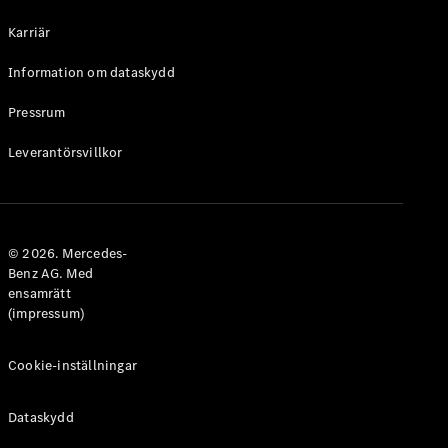
Halvkombi
Karriär
Konfigurator
Information om dataskydd
Mercedes-
Benz Online
Pressrum
Store
Leverantörsvillkor
Coupé
© 2026. Mercedes-
Benz AG. Med
ensamrätt
Alla Coupé
(impressum)
CLE Coupé
Mercedes-
AMG GT
Cookie-inställningar
Coupé
Mercedes-
Dataskydd
AMG GT 4-
Dörrars