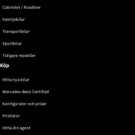
E-Klass
Cabriolet / Roadster
Sedan
S-Klass
Familjebilar
Lång
Mercedes-
Transportbilar
Maybach S-
Klass
Sportbilar
Tidigare modeller
Konfigurator
Mercedes-
Köp
Benz Online
Store
Hitta nya bilar
SUV
Mercedes-Benz Certified
Konfigurator och priser
Prislistor
Alla Suvar
Hitta din agent
EQA
Elektrisk