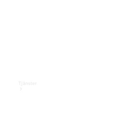
Laddningsutrustning
Collection
Bilvård
Tjänster
Alla tjänster