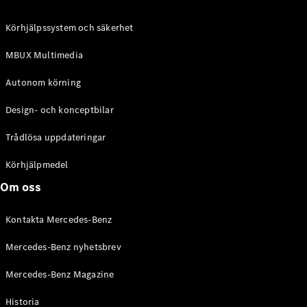
C-Klass
Kombi All-
Körhjälpssystem och säkerhet
Terrain
E-Klass
MBUX Multimedia
Kombi
E-Klass
Autonom körning
Kombi All-
Terrain
Design- och konceptbilar
Trådlösa uppdateringar
Konfigurator
Mercedes-
Körhjälpmedel
Benz Online
Om oss
Store
Halvkombi
Kontakta Mercedes-Benz
Mercedes-Benz nyhetsbrev
Mercedes-Benz Magazine
Historia
A-Klass