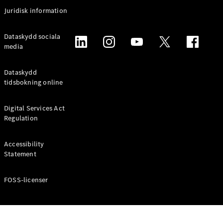
Coupé
Juridisk information
Mercedes-
AMG GT
Elektrisk
Dataskydd sociala
4-Dörrars
media
Coupé
Dataskydd
Konfigurator
tidsbokning online
Mercedes-
Benz Online
Digital Services Act
Store
Regulation
Cabriolet / Roadster
Accessibility
Statement
FOSS-licenser