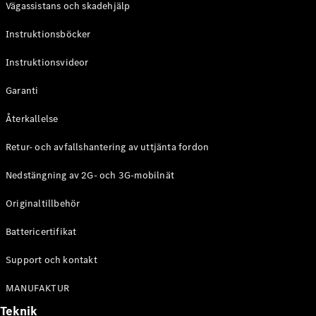
Vägassistans och skadehjälp
G-
Elektrisk
Klass
Instruktionsböcker
G-Klass
Instruktionsvideor
Konfigurator
Mercedes-
Garanti
Benz Online
Store
Återkallelse
Kombi
Retur- och avfallshantering av uttjänta fordon
Nedstängning av 2G- och 3G-mobilnät
Originaltillbehör
Battericertifikat
Alla Kombi
CLA
Support och kontakt
Shooting
Elektrisk
Brake
MANUFAKTUR
C-Klass
Teknik
Kombi