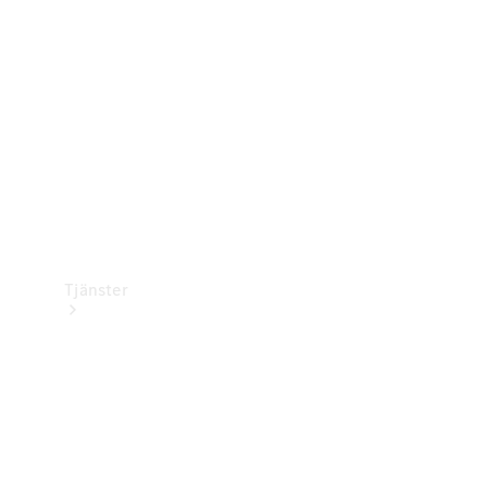
Laddningsutrustning
Collection
Bilvård
Tjänster
Alla tjänster