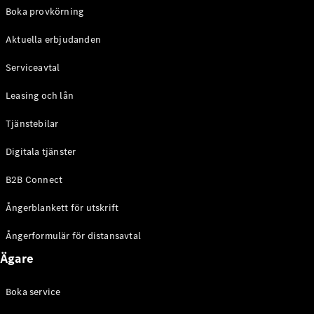
EQE
Boka provkörning
Elektrisk
SUV
Aktuella erbjudanden
EQS
Elektrisk
SUV
Serviceavtal
Mercedes-
Maybach
Elektrisk
Leasing och lån
EQS SUV
GLA
Tjänstebilar
GLA
Ny
GLA
Ny
Elektrisk
Digitala tjänster
GLB
Elektrisk
GLB
B2B Connect
GLC
Elektrisk
GLC
Ångerblankett för utskrift
GLC Coupé
GLE
Ångerformulär för distansavtal
GLE Coupé
Ägare
GLS
Mercedes-
Maybach
Boka service
Ny
GLS