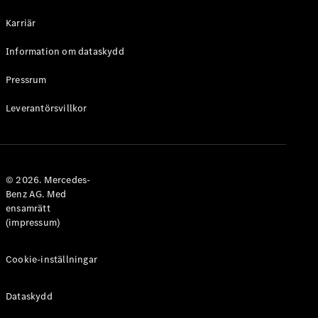
Halvkombi
Karriär
Konfigurator
Information om dataskydd
Mercedes-
Benz Online
Pressrum
Store
Leverantörsvillkor
Coupé
© 2026. Mercedes-
Benz AG. Med
ensamrätt
Alla Coupé
(impressum)
CLE Coupé
Mercedes-
AMG GT
Cookie-inställningar
Coupé
Mercedes-
Dataskydd
AMG GT 4-
Dörrars