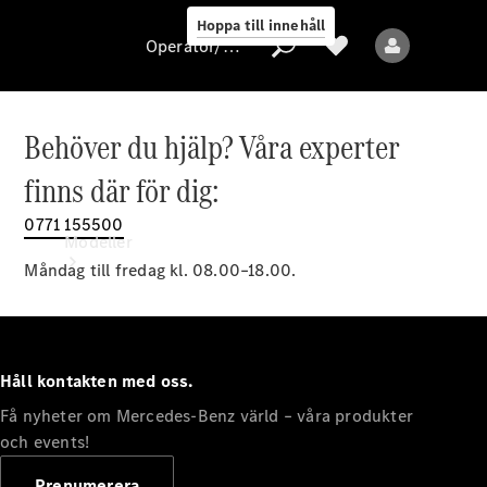
Hoppa till innehåll
Operatör/skydd av personuppgifter
Behöver du hjälp? Våra experter
Operatör/skydd
finns där för dig:
av
personuppgifter
0771 155500
Modeller
Måndag till fredag kl. 08.00–18.00.
Håll kontakten med oss.
Få nyheter om Mercedes-Benz värld – våra produkter
Alla modeller
Nya modeller
och events!
Prenumerera