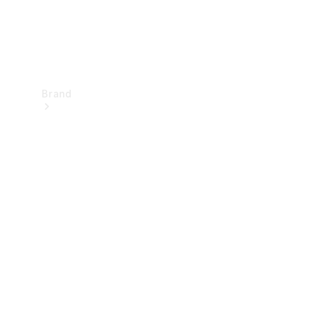
Brand
Upplev
Mercedes-
Benz