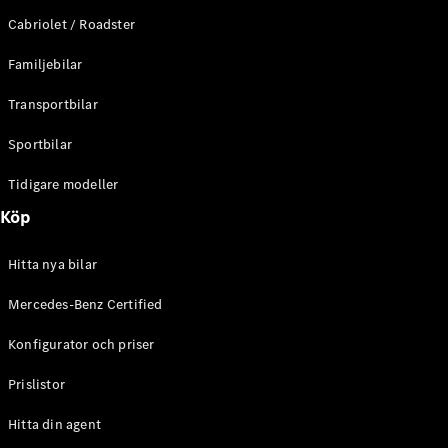
E-Klass
Cabriolet / Roadster
Sedan
S-Klass
Familjebilar
Lång
Mercedes-
Transportbilar
Maybach S-
Klass
Sportbilar
Tidigare modeller
Konfigurator
Mercedes-
Köp
Benz Online
Store
Hitta nya bilar
SUV
Mercedes-Benz Certified
Konfigurator och priser
Prislistor
Alla Suvar
Hitta din agent
EQA
Elektrisk