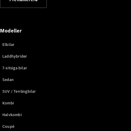
Elektriska modeller
Laddhybrid modeller
Sedan
Modeller
Elbilar
Laddhybrider
Alla Sedan
7-sitsiga bilar
CLA
Elektrisk
C-Klass
Sedan
Sedan
SUV / Terrängbilar
C-
Klass
Elektrisk
Kombi
Sedan
EQE
Elektrisk
Halvkombi
Sedan
EQS
Elektrisk
Coupé
Sedan