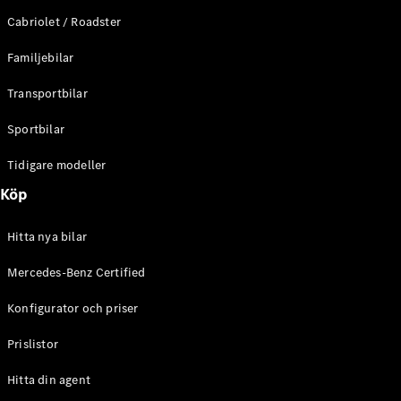
E-Klass
Cabriolet / Roadster
Sedan
S-Klass
Familjebilar
Lång
Mercedes-
Transportbilar
Maybach S-
Klass
Sportbilar
Tidigare modeller
Konfigurator
Mercedes-
Köp
Benz Online
Store
Hitta nya bilar
SUV
Mercedes-Benz Certified
Konfigurator och priser
Prislistor
Alla Suvar
Hitta din agent
EQA
Elektrisk