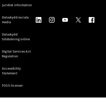
Coupé
Juridisk information
Mercedes-
AMG GT
Elektrisk
Dataskydd sociala
4-Dörrars
media
Coupé
Dataskydd
Konfigurator
tidsbokning online
Mercedes-
Benz Online
Digital Services Act
Store
Regulation
Cabriolet / Roadster
Accessibility
Statement
FOSS-licenser