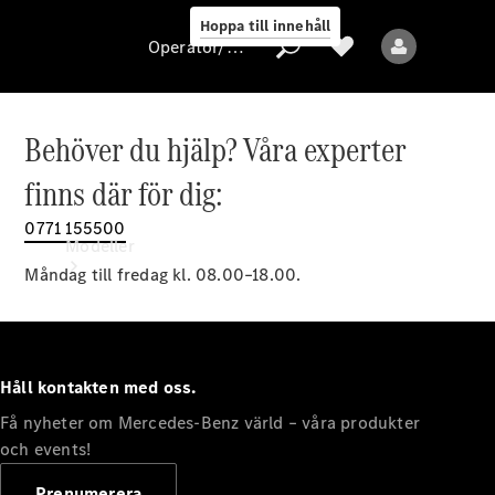
Hoppa till innehåll
Operatör/skydd av personuppgifter
Behöver du hjälp? Våra experter
Operatör/skydd
finns där för dig:
av
personuppgifter
0771 155500
Modeller
Måndag till fredag kl. 08.00–18.00.
Håll kontakten med oss.
Få nyheter om Mercedes-Benz värld – våra produkter
Alla modeller
Nya modeller
och events!
Prenumerera