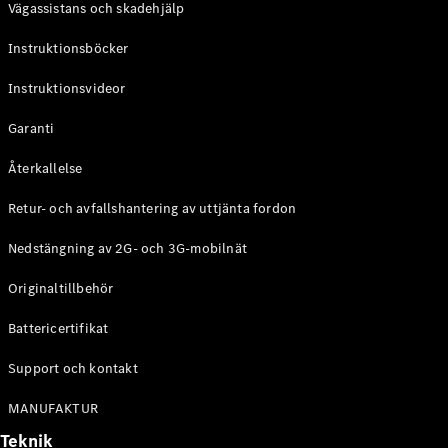
Vägassistans och skadehjälp
G-
Elektrisk
Klass
Instruktionsböcker
G-Klass
Instruktionsvideor
Konfigurator
Mercedes-
Garanti
Benz Online
Store
Återkallelse
Kombi
Retur- och avfallshantering av uttjänta fordon
Nedstängning av 2G- och 3G-mobilnät
Originaltillbehör
Battericertifikat
Alla Kombi
CLA
Support och kontakt
Shooting
Elektrisk
Brake
MANUFAKTUR
C-Klass
Teknik
Kombi