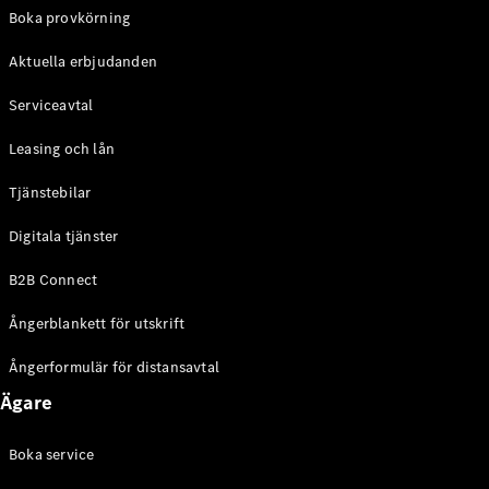
EQE
Boka provkörning
Elektrisk
SUV
Aktuella erbjudanden
EQS
Elektrisk
SUV
Serviceavtal
Mercedes-
Maybach
Elektrisk
Leasing och lån
EQS SUV
GLA
Tjänstebilar
GLA
Ny
GLA
Ny
Elektrisk
Digitala tjänster
GLB
Elektrisk
GLB
B2B Connect
GLC
Elektrisk
GLC
Ångerblankett för utskrift
GLC Coupé
GLE
Ångerformulär för distansavtal
GLE Coupé
Ägare
GLS
Mercedes-
Maybach
Boka service
Ny
GLS