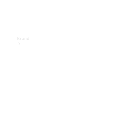
Brand
Upplev
Mercedes-
Benz