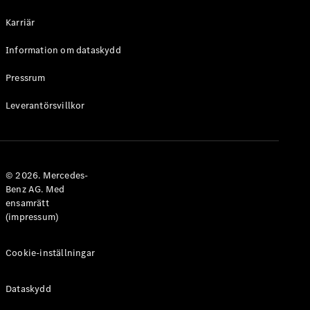
Halvkombi
Karriär
Konfigurator
Information om dataskydd
Mercedes-
Benz Online
Pressrum
Store
Leverantörsvillkor
Coupé
© 2026. Mercedes-
Benz AG. Med
ensamrätt
Alla Coupé
(impressum)
CLE Coupé
Mercedes-
AMG GT
Cookie-inställningar
Coupé
Mercedes-
Dataskydd
AMG GT 4-
Dörrars