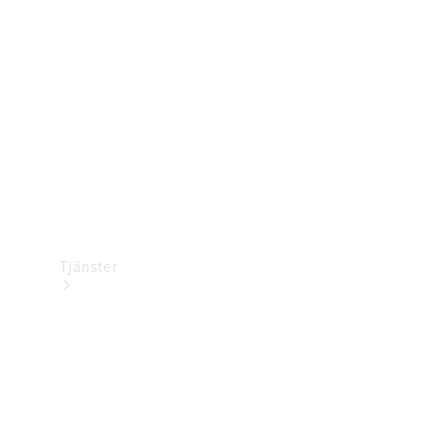
Laddningsutrustning
Collection
Bilvård
Tjänster
Alla tjänster