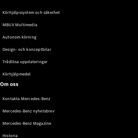
C-Klass
Kombi All-
Körhjälpssystem och säkerhet
Terrain
E-Klass
MBUX Multimedia
Kombi
E-Klass
Autonom körning
Kombi All-
Terrain
Design- och konceptbilar
Trådlösa uppdateringar
Konfigurator
Mercedes-
Körhjälpmedel
Benz Online
Om oss
Store
Halvkombi
Kontakta Mercedes-Benz
Mercedes-Benz nyhetsbrev
Mercedes-Benz Magazine
Historia
A-Klass