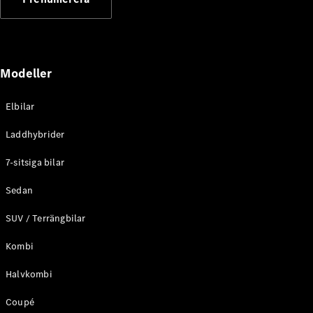
Elektriska modeller
Laddhybrid modeller
Sedan
Modeller
Elbilar
Laddhybrider
Alla Sedan
7-sitsiga bilar
CLA
Elektrisk
C-Klass
Sedan
Sedan
SUV / Terrängbilar
C-
Klass
Elektrisk
Kombi
Sedan
EQE
Elektrisk
Halvkombi
Sedan
EQS
Elektrisk
Coupé
Sedan