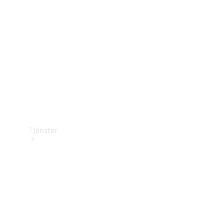
Laddningsutrustning
Collection
Bilvård
Tjänster
Alla tjänster