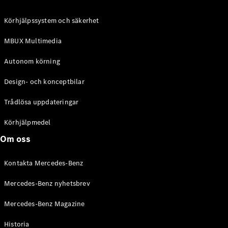
C-Klass
Kombi All-
Körhjälpssystem och säkerhet
Terrain
E-Klass
MBUX Multimedia
Kombi
E-Klass
Autonom körning
Kombi All-
Terrain
Design- och konceptbilar
Trådlösa uppdateringar
Konfigurator
Mercedes-
Körhjälpmedel
Benz Online
Om oss
Store
Halvkombi
Kontakta Mercedes-Benz
Mercedes-Benz nyhetsbrev
Mercedes-Benz Magazine
Historia
A-Klass