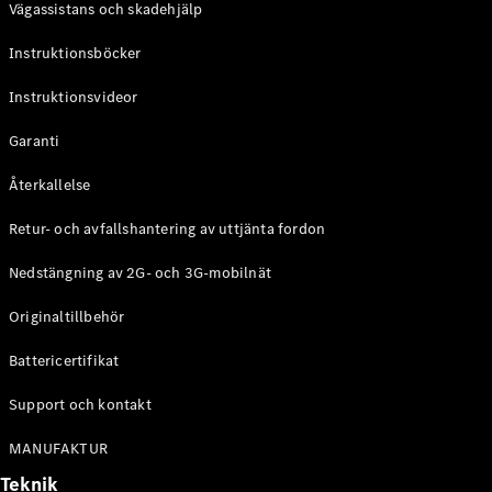
Vägassistans och skadehjälp
G-
Elektrisk
Klass
Instruktionsböcker
G-Klass
Instruktionsvideor
Konfigurator
Mercedes-
Garanti
Benz Online
Store
Återkallelse
Kombi
Retur- och avfallshantering av uttjänta fordon
Nedstängning av 2G- och 3G-mobilnät
Originaltillbehör
Battericertifikat
Alla Kombi
CLA
Support och kontakt
Shooting
Elektrisk
Brake
MANUFAKTUR
C-Klass
Teknik
Kombi