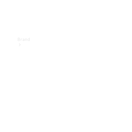
Brand
Upplev
Mercedes-
Benz