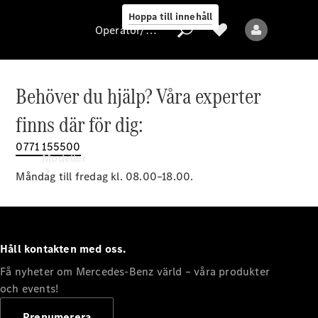
Hoppa till innehåll
Operatör/skydd av personuppgifter
Behöver du hjälp? Våra experter
Operatör/skydd
finns där för dig:
av
personuppgifter
0771 155500
Modeller
Måndag till fredag kl. 08.00–18.00.
Håll kontakten med oss.
Få nyheter om Mercedes-Benz värld – våra produkter
Alla modeller
Nya modeller
och events!
Prenumerera