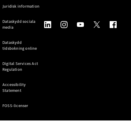
Coupé
Juridisk information
Mercedes-
AMG GT
Elektrisk
Dataskydd sociala
4-Dörrars
media
Coupé
Dataskydd
Konfigurator
tidsbokning online
Mercedes-
Benz Online
Digital Services Act
Store
Regulation
Cabriolet / Roadster
Accessibility
Statement
FOSS-licenser