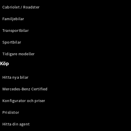
E-Klass
Cabriolet / Roadster
Sedan
S-Klass
Familjebilar
Lång
Mercedes-
Transportbilar
Maybach S-
Klass
Sportbilar
Tidigare modeller
Konfigurator
Mercedes-
Köp
Benz Online
Store
Hitta nya bilar
SUV
Mercedes-Benz Certified
Konfigurator och priser
Prislistor
Alla Suvar
Hitta din agent
EQA
Elektrisk