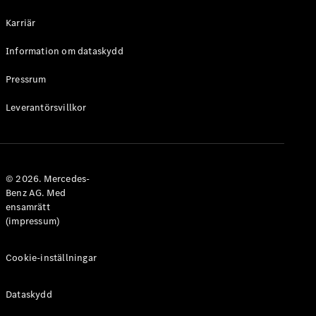
Halvkombi
Karriär
Konfigurator
Information om dataskydd
Mercedes-
Benz Online
Pressrum
Store
Leverantörsvillkor
Coupé
© 2026. Mercedes-
Benz AG. Med
ensamrätt
Alla Coupé
(impressum)
CLE Coupé
Mercedes-
AMG GT
Cookie-inställningar
Coupé
Mercedes-
Dataskydd
AMG GT 4-
Dörrars