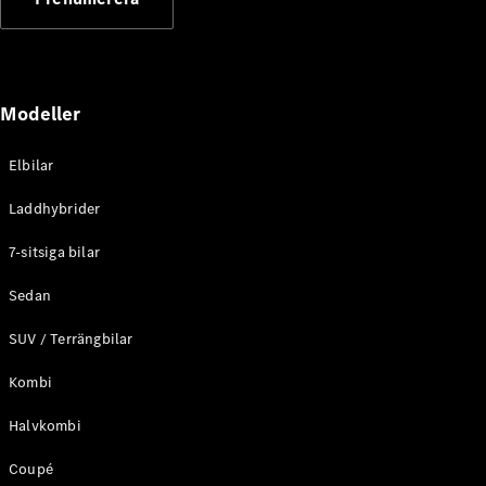
Elektriska modeller
Laddhybrid modeller
Sedan
Modeller
Elbilar
Laddhybrider
Alla Sedan
7-sitsiga bilar
CLA
Elektrisk
C-Klass
Sedan
Sedan
SUV / Terrängbilar
C-
Klass
Elektrisk
Kombi
Sedan
EQE
Elektrisk
Halvkombi
Sedan
EQS
Elektrisk
Coupé
Sedan