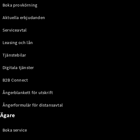
EQE
Boka provkörning
Elektrisk
SUV
Aktuella erbjudanden
EQS
Elektrisk
SUV
Serviceavtal
Mercedes-
Maybach
Elektrisk
Leasing och lån
EQS SUV
GLA
Tjänstebilar
GLA
Ny
GLA
Ny
Elektrisk
Digitala tjänster
GLB
Elektrisk
GLB
B2B Connect
GLC
Elektrisk
GLC
Ångerblankett för utskrift
GLC Coupé
GLE
Ångerformulär för distansavtal
GLE Coupé
Ägare
GLS
Mercedes-
Maybach
Boka service
Ny
GLS