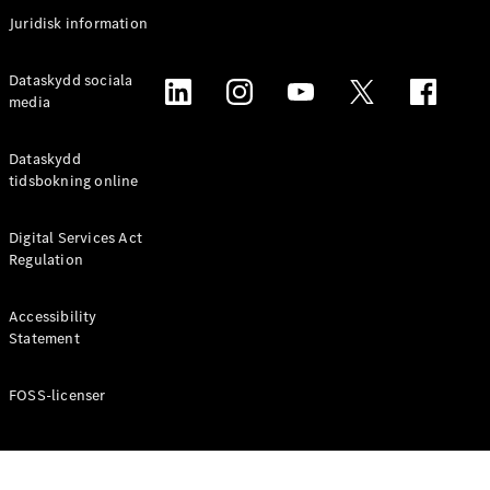
Coupé
Juridisk information
Mercedes-
AMG GT
Elektrisk
Dataskydd sociala
4-Dörrars
media
Coupé
Dataskydd
Konfigurator
tidsbokning online
Mercedes-
Benz Online
Digital Services Act
Store
Regulation
Cabriolet / Roadster
Accessibility
Statement
FOSS-licenser