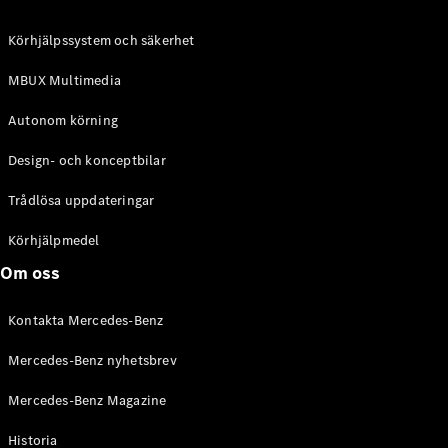
C-Klass
Kombi All-
Körhjälpssystem och säkerhet
Terrain
E-Klass
MBUX Multimedia
Kombi
E-Klass
Autonom körning
Kombi All-
Terrain
Design- och konceptbilar
Trådlösa uppdateringar
Konfigurator
Mercedes-
Körhjälpmedel
Benz Online
Om oss
Store
Halvkombi
Kontakta Mercedes-Benz
Mercedes-Benz nyhetsbrev
Mercedes-Benz Magazine
Historia
A-Klass