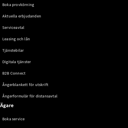
EQE
Boka provkörning
Elektrisk
SUV
Aktuella erbjudanden
EQS
Elektrisk
SUV
Serviceavtal
Mercedes-
Maybach
Elektrisk
Leasing och lån
EQS SUV
GLA
Tjänstebilar
GLA
Ny
GLA
Ny
Elektrisk
Digitala tjänster
GLB
Elektrisk
GLB
B2B Connect
GLC
Elektrisk
GLC
Ångerblankett för utskrift
GLC Coupé
GLE
Ångerformulär för distansavtal
GLE Coupé
Ägare
GLS
Mercedes-
Maybach
Boka service
Ny
GLS