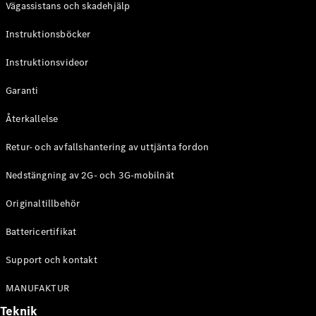
Vägassistans och skadehjälp
G-
Elektrisk
Klass
Instruktionsböcker
G-Klass
Instruktionsvideor
Konfigurator
Mercedes-
Garanti
Benz Online
Store
Återkallelse
Kombi
Retur- och avfallshantering av uttjänta fordon
Nedstängning av 2G- och 3G-mobilnät
Originaltillbehör
Battericertifikat
Alla Kombi
CLA
Support och kontakt
Shooting
Elektrisk
Brake
MANUFAKTUR
C-Klass
Teknik
Kombi