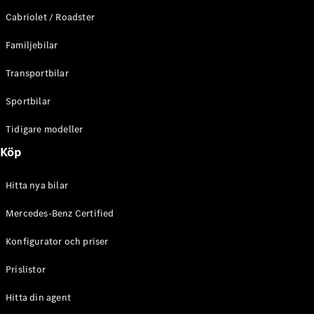
E-Klass
Cabriolet / Roadster
Sedan
S-Klass
Familjebilar
Lång
Mercedes-
Transportbilar
Maybach S-
Klass
Sportbilar
Tidigare modeller
Konfigurator
Mercedes-
Köp
Benz Online
Store
Hitta nya bilar
SUV
Mercedes-Benz Certified
Konfigurator och priser
Prislistor
Alla Suvar
Hitta din agent
EQA
Elektrisk