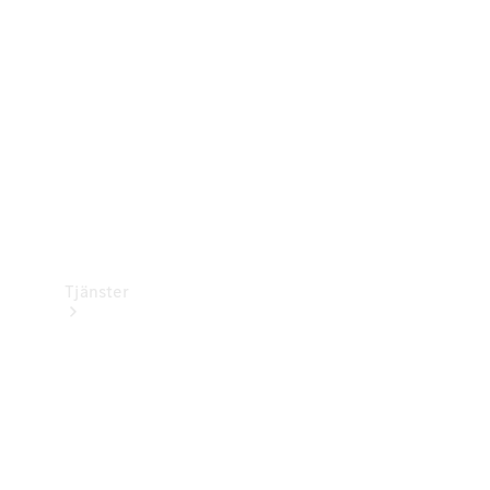
Laddningsutrustning
Collection
Bilvård
Tjänster
Alla tjänster