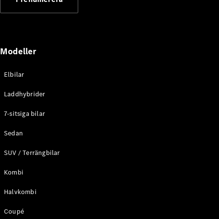
Elektriska modeller
Laddhybrid modeller
Sedan
Modeller
Elbilar
Laddhybrider
Alla Sedan
7-sitsiga bilar
CLA
Elektrisk
C-Klass
Sedan
Sedan
SUV / Terrängbilar
C-
Klass
Elektrisk
Kombi
Sedan
EQE
Elektrisk
Halvkombi
Sedan
EQS
Elektrisk
Coupé
Sedan