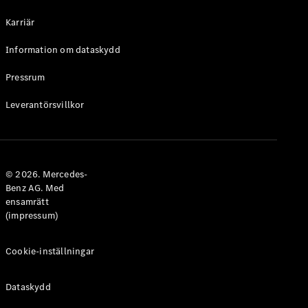
Halvkombi
Karriär
Konfigurator
Information om dataskydd
Mercedes-
Benz Online
Pressrum
Store
Leverantörsvillkor
Coupé
© 2026. Mercedes-
Benz AG. Med
ensamrätt
Alla Coupé
(impressum)
CLE Coupé
Mercedes-
AMG GT
Cookie-inställningar
Coupé
Mercedes-
Dataskydd
AMG GT 4-
Dörrars