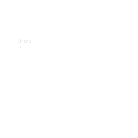
Brand
Upplev
Mercedes-
Benz