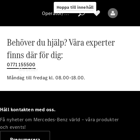
Hoppa till innehåll
Operatör/skydd av personuppgifter
Behöver du hjälp? Våra experter
Operatör/skydd
finns där för dig:
av
personuppgifter
0771 155500
Modeller
Måndag till fredag kl. 08.00–18.00.
Håll kontakten med oss.
Få nyheter om Mercedes-Benz värld – våra produkter
Alla modeller
Nya modeller
och events!
Prenumerera