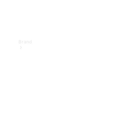
Brand
Upplev
Mercedes-
Benz