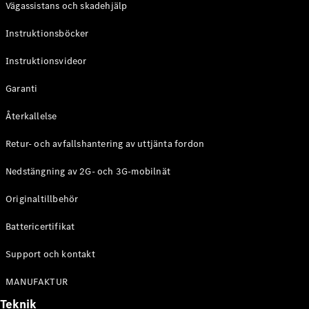
Vägassistans och skadehjälp
G-
Elektrisk
Klass
Instruktionsböcker
G-Klass
Instruktionsvideor
Konfigurator
Mercedes-
Garanti
Benz Online
Store
Återkallelse
Kombi
Retur- och avfallshantering av uttjänta fordon
Nedstängning av 2G- och 3G-mobilnät
Originaltillbehör
Battericertifikat
Alla Kombi
CLA
Support och kontakt
Shooting
Elektrisk
Brake
MANUFAKTUR
C-Klass
Teknik
Kombi