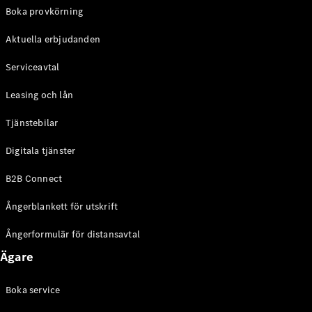
EQE
Boka provkörning
Elektrisk
SUV
Aktuella erbjudanden
EQS
Elektrisk
SUV
Serviceavtal
Mercedes-
Maybach
Elektrisk
Leasing och lån
EQS SUV
GLA
Tjänstebilar
GLA
Ny
GLA
Ny
Elektrisk
Digitala tjänster
GLB
Elektrisk
GLB
B2B Connect
GLC
Elektrisk
GLC
Ångerblankett för utskrift
GLC Coupé
GLE
Ångerformulär för distansavtal
GLE Coupé
Ägare
GLS
Mercedes-
Maybach
Boka service
Ny
GLS