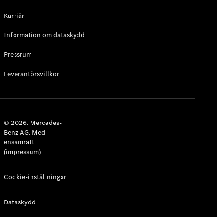
Halvkombi
Karriär
Konfigurator
Information om dataskydd
Mercedes-
Benz Online
Pressrum
Store
Leverantörsvillkor
Coupé
© 2026. Mercedes-
Benz AG. Med
ensamrätt
Alla Coupé
(impressum)
CLE Coupé
Mercedes-
AMG GT
Cookie-inställningar
Coupé
Mercedes-
Dataskydd
AMG GT 4-
Dörrars