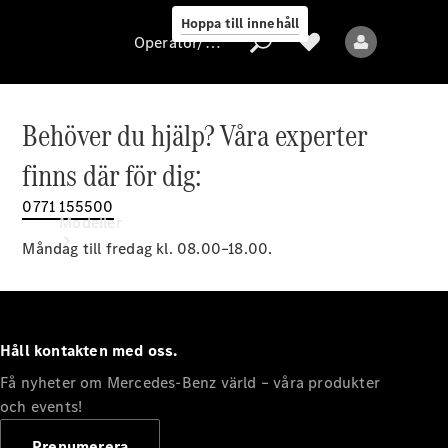
Hoppa till innehåll
Operatör/skydd av personuppgifter
Behöver du hjälp? Våra experter
Operatör/skydd
finns där för dig:
av
personuppgifter
0771 155500
Modeller
Måndag till fredag kl. 08.00–18.00.
Håll kontakten med oss.
Få nyheter om Mercedes-Benz värld – våra produkter
Alla modeller
Nya modeller
och events!
Prenumerera