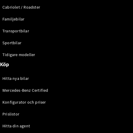
E-Klass
Cabriolet / Roadster
Sedan
S-Klass
Familjebilar
Lång
Mercedes-
Transportbilar
Maybach S-
Klass
Sportbilar
Tidigare modeller
Konfigurator
Mercedes-
Köp
Benz Online
Store
Hitta nya bilar
SUV
Mercedes-Benz Certified
Konfigurator och priser
Prislistor
Alla Suvar
Hitta din agent
EQA
Elektrisk