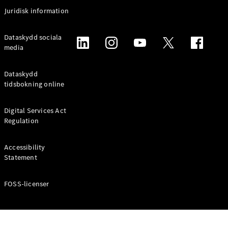
Coupé
Juridisk information
Mercedes-
AMG GT
Elektrisk
Dataskydd sociala
4-Dörrars
media
Coupé
Dataskydd
Konfigurator
tidsbokning online
Mercedes-
Benz Online
Digital Services Act
Store
Regulation
Cabriolet / Roadster
Accessibility
Statement
FOSS-licenser