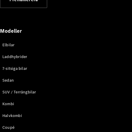
Elektriska modeller
Laddhybrid modeller
Sedan
Modeller
Elbilar
Laddhybrider
Alla Sedan
7-sitsiga bilar
CLA
Elektrisk
C-Klass
Sedan
Sedan
SUV / Terrängbilar
C-
Klass
Elektrisk
Kombi
Sedan
EQE
Elektrisk
Halvkombi
Sedan
EQS
Elektrisk
Coupé
Sedan