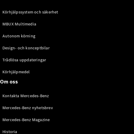
C-Klass
Kombi All-
Körhjälpssystem och säkerhet
Terrain
E-Klass
MBUX Multimedia
Kombi
E-Klass
Autonom körning
Kombi All-
Terrain
Design- och konceptbilar
Trådlösa uppdateringar
Konfigurator
Mercedes-
Körhjälpmedel
Benz Online
Om oss
Store
Halvkombi
Kontakta Mercedes-Benz
Mercedes-Benz nyhetsbrev
Mercedes-Benz Magazine
Historia
A-Klass