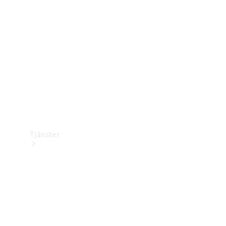
Laddningsutrustning
Collection
Bilvård
Tjänster
Alla tjänster