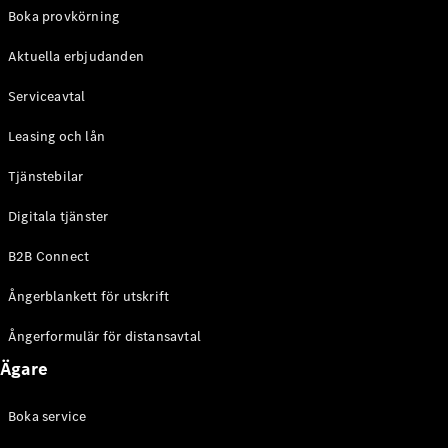
EQE
Boka provkörning
Elektrisk
SUV
Aktuella erbjudanden
EQS
Elektrisk
SUV
Serviceavtal
Mercedes-
Maybach
Elektrisk
Leasing och lån
EQS SUV
GLA
Tjänstebilar
GLA
Ny
GLA
Ny
Elektrisk
Digitala tjänster
GLB
Elektrisk
GLB
B2B Connect
GLC
Elektrisk
GLC
Ångerblankett för utskrift
GLC Coupé
GLE
Ångerformulär för distansavtal
GLE Coupé
Ägare
GLS
Mercedes-
Maybach
Boka service
Ny
GLS