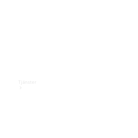
Laddningsutrustning
Collection
Bilvård
Tjänster
Alla tjänster