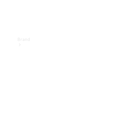
Brand
Upplev
Mercedes-
Benz