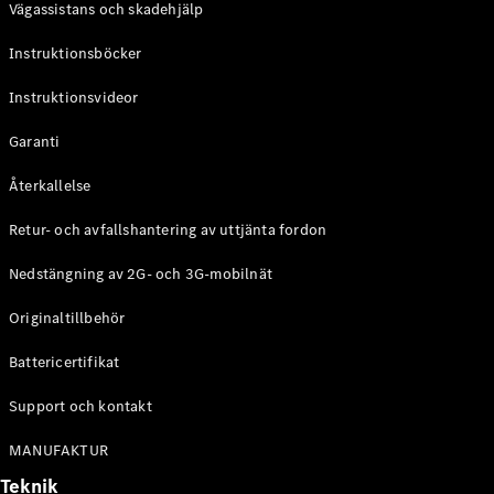
Vägassistans och skadehjälp
G-
Elektrisk
Klass
Instruktionsböcker
G-Klass
Instruktionsvideor
Konfigurator
Mercedes-
Garanti
Benz Online
Store
Återkallelse
Kombi
Retur- och avfallshantering av uttjänta fordon
Nedstängning av 2G- och 3G-mobilnät
Originaltillbehör
Battericertifikat
Alla Kombi
CLA
Support och kontakt
Shooting
Elektrisk
Brake
MANUFAKTUR
C-Klass
Teknik
Kombi