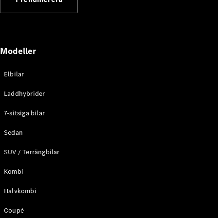
Elektriska modeller
Laddhybrid modeller
Sedan
Modeller
Elbilar
Laddhybrider
Alla Sedan
7-sitsiga bilar
CLA
Elektrisk
C-Klass
Sedan
Sedan
SUV / Terrängbilar
C-
Klass
Elektrisk
Kombi
Sedan
EQE
Elektrisk
Halvkombi
Sedan
EQS
Elektrisk
Coupé
Sedan