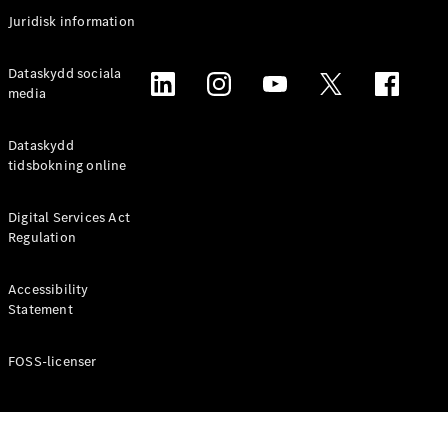
Coupé
Juridisk information
Mercedes-
AMG GT
Elektrisk
Dataskydd sociala
4-Dörrars
media
Coupé
Dataskydd
Konfigurator
tidsbokning online
Mercedes-
Benz Online
Digital Services Act
Store
Regulation
Cabriolet / Roadster
Accessibility
Statement
FOSS-licenser