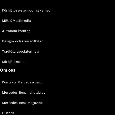
C-Klass
Kombi All-
Körhjälpssystem och säkerhet
Terrain
E-Klass
MBUX Multimedia
Kombi
E-Klass
Autonom körning
Kombi All-
Terrain
Design- och konceptbilar
Trådlösa uppdateringar
Konfigurator
Mercedes-
Körhjälpmedel
Benz Online
Om oss
Store
Halvkombi
Kontakta Mercedes-Benz
Mercedes-Benz nyhetsbrev
Mercedes-Benz Magazine
Historia
A-Klass