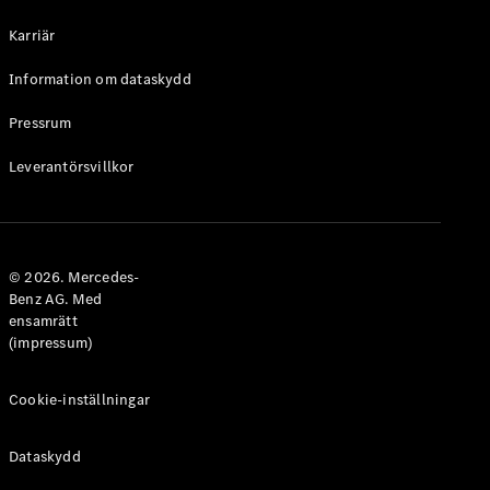
Halvkombi
Karriär
Konfigurator
Information om dataskydd
Mercedes-
Benz Online
Pressrum
Store
Leverantörsvillkor
Coupé
© 2026. Mercedes-
Benz AG. Med
ensamrätt
Alla Coupé
(impressum)
CLE Coupé
Mercedes-
AMG GT
Cookie-inställningar
Coupé
Mercedes-
Dataskydd
AMG GT 4-
Dörrars