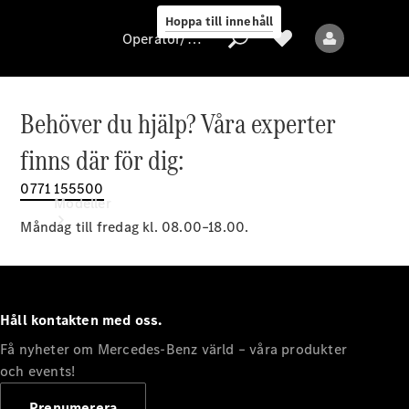
Hoppa till innehåll
Operatör/skydd av personuppgifter
Behöver du hjälp? Våra experter
Operatör/skydd
finns där för dig:
av
personuppgifter
0771 155500
Modeller
Måndag till fredag kl. 08.00–18.00.
Håll kontakten med oss.
Få nyheter om Mercedes-Benz värld – våra produkter
Alla modeller
Nya modeller
och events!
Prenumerera