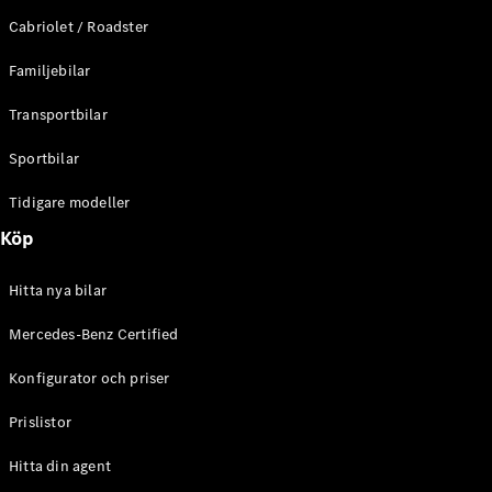
E-Klass
Cabriolet / Roadster
Sedan
S-Klass
Familjebilar
Lång
Mercedes-
Transportbilar
Maybach S-
Klass
Sportbilar
Tidigare modeller
Konfigurator
Mercedes-
Köp
Benz Online
Store
Hitta nya bilar
SUV
Mercedes-Benz Certified
Konfigurator och priser
Prislistor
Alla Suvar
Hitta din agent
EQA
Elektrisk