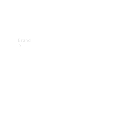
Brand
Upplev
Mercedes-
Benz