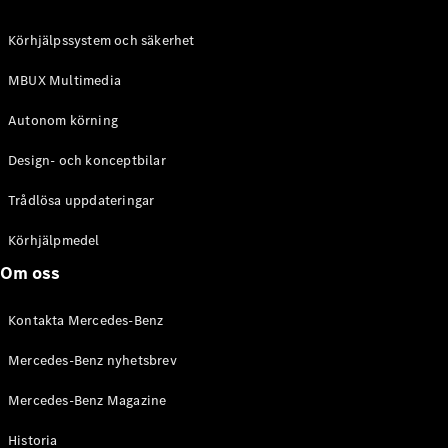
C-Klass
Kombi All-
Körhjälpssystem och säkerhet
Terrain
E-Klass
MBUX Multimedia
Kombi
E-Klass
Autonom körning
Kombi All-
Terrain
Design- och konceptbilar
Trådlösa uppdateringar
Konfigurator
Mercedes-
Körhjälpmedel
Benz Online
Om oss
Store
Halvkombi
Kontakta Mercedes-Benz
Mercedes-Benz nyhetsbrev
Mercedes-Benz Magazine
Historia
A-Klass