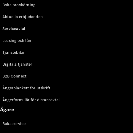
EQE
Boka provkörning
Elektrisk
SUV
Aktuella erbjudanden
EQS
Elektrisk
SUV
Serviceavtal
Mercedes-
Maybach
Elektrisk
Leasing och lån
EQS SUV
GLA
Tjänstebilar
GLA
Ny
GLA
Ny
Elektrisk
Digitala tjänster
GLB
Elektrisk
GLB
B2B Connect
GLC
Elektrisk
GLC
Ångerblankett för utskrift
GLC Coupé
GLE
Ångerformulär för distansavtal
GLE Coupé
Ägare
GLS
Mercedes-
Maybach
Boka service
Ny
GLS