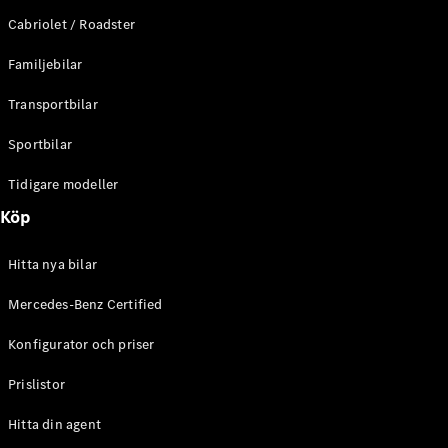
E-Klass
Cabriolet / Roadster
Sedan
S-Klass
Familjebilar
Lång
Mercedes-
Transportbilar
Maybach S-
Klass
Sportbilar
Tidigare modeller
Konfigurator
Mercedes-
Köp
Benz Online
Store
Hitta nya bilar
SUV
Mercedes-Benz Certified
Konfigurator och priser
Prislistor
Alla Suvar
Hitta din agent
EQA
Elektrisk