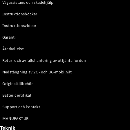
Vägassistans och skadehjälp
G-
Elektrisk
Klass
Instruktionsböcker
G-Klass
Instruktionsvideor
Konfigurator
Mercedes-
Garanti
Benz Online
Store
Återkallelse
Kombi
Retur- och avfallshantering av uttjänta fordon
Nedstängning av 2G- och 3G-mobilnät
Originaltillbehör
Battericertifikat
Alla Kombi
CLA
Support och kontakt
Shooting
Elektrisk
Brake
MANUFAKTUR
C-Klass
Teknik
Kombi