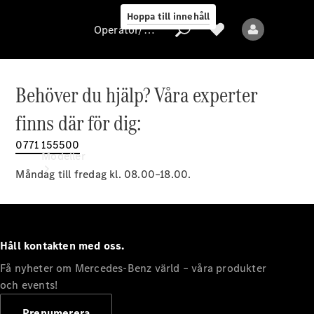
Hoppa till innehåll
Operatör/skydd av personuppgifter
Behöver du hjälp? Våra experter
Operatör/skydd
finns där för dig:
av
personuppgifter
0771 155500
Modeller
Måndag till fredag kl. 08.00–18.00.
Håll kontakten med oss.
Få nyheter om Mercedes-Benz värld – våra produkter
Alla modeller
Nya modeller
och events!
Prenumerera