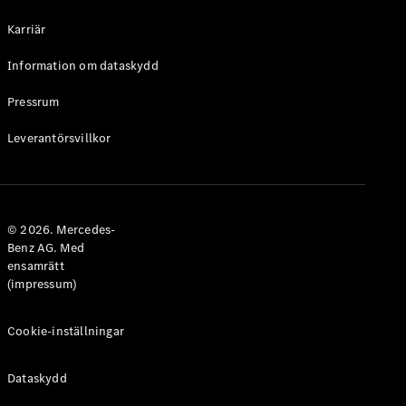
Halvkombi
Karriär
Konfigurator
Information om dataskydd
Mercedes-
Benz Online
Pressrum
Store
Leverantörsvillkor
Coupé
© 2026. Mercedes-
Benz AG. Med
ensamrätt
Alla Coupé
(impressum)
CLE Coupé
Mercedes-
AMG GT
Cookie-inställningar
Coupé
Mercedes-
Dataskydd
AMG GT 4-
Dörrars