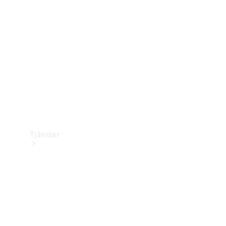
Laddningsutrustning
Collection
Bilvård
Tjänster
Alla tjänster