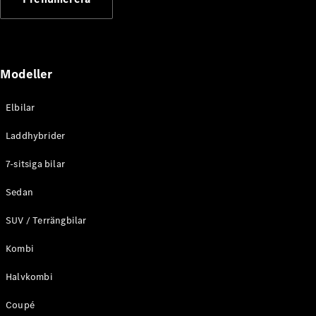
Elektriska modeller
Laddhybrid modeller
Sedan
Modeller
Elbilar
Laddhybrider
Alla Sedan
7-sitsiga bilar
CLA
Elektrisk
C-Klass
Sedan
Sedan
SUV / Terrängbilar
C-
Klass
Elektrisk
Kombi
Sedan
EQE
Elektrisk
Halvkombi
Sedan
EQS
Elektrisk
Coupé
Sedan