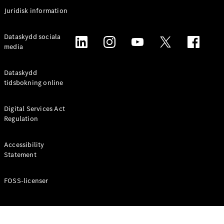
Coupé
Juridisk information
Mercedes-
AMG GT
Elektrisk
Dataskydd sociala
4-Dörrars
media
Coupé
Dataskydd
Konfigurator
tidsbokning online
Mercedes-
Benz Online
Digital Services Act
Store
Regulation
Cabriolet / Roadster
Accessibility
Statement
FOSS-licenser