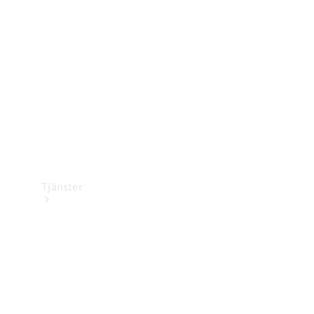
Laddningsutrustning
Collection
Bilvård
Tjänster
Alla tjänster