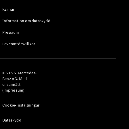
Halvkombi
Karriär
Konfigurator
Information om dataskydd
Mercedes-
Benz Online
Pressrum
Store
Leverantörsvillkor
Coupé
© 2026. Mercedes-
Benz AG. Med
ensamrätt
Alla Coupé
(impressum)
CLE Coupé
Mercedes-
AMG GT
Cookie-inställningar
Coupé
Mercedes-
Dataskydd
AMG GT 4-
Dörrars