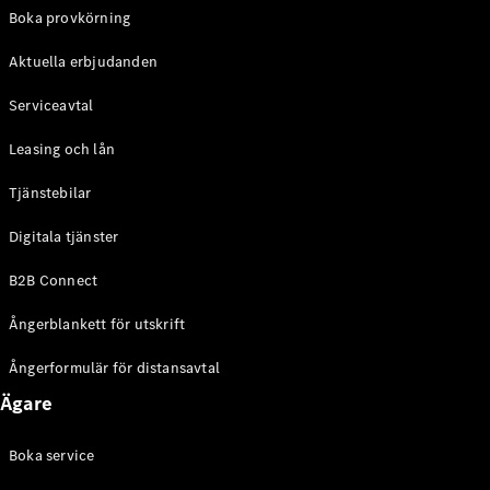
EQE
Boka provkörning
Elektrisk
SUV
Aktuella erbjudanden
EQS
Elektrisk
SUV
Serviceavtal
Mercedes-
Maybach
Elektrisk
Leasing och lån
EQS SUV
GLA
Tjänstebilar
GLA
Ny
GLA
Ny
Elektrisk
Digitala tjänster
GLB
Elektrisk
GLB
B2B Connect
GLC
Elektrisk
GLC
Ångerblankett för utskrift
GLC Coupé
GLE
Ångerformulär för distansavtal
GLE Coupé
Ägare
GLS
Mercedes-
Maybach
Boka service
Ny
GLS