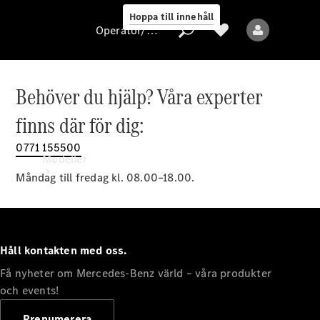
Hoppa till innehåll
Operatör/skydd av personuppgifter
Behöver du hjälp? Våra experter
Operatör/skydd
finns där för dig:
av
personuppgifter
0771 155500
Modeller
Måndag till fredag kl. 08.00–18.00.
Håll kontakten med oss.
Få nyheter om Mercedes-Benz värld – våra produkter
Alla modeller
Nya modeller
och events!
Prenumerera