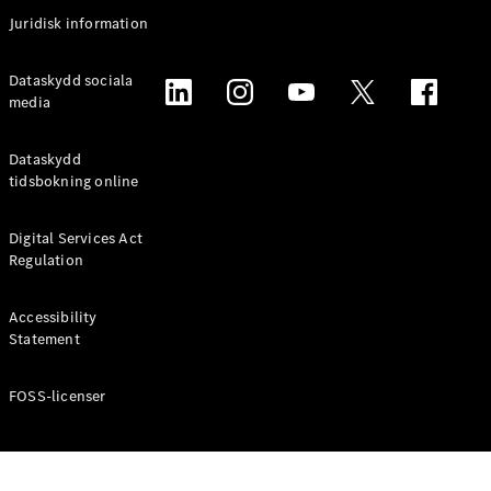
Coupé
Juridisk information
Mercedes-
AMG GT
Elektrisk
Dataskydd sociala
4-Dörrars
media
Coupé
Dataskydd
Konfigurator
tidsbokning online
Mercedes-
Benz Online
Digital Services Act
Store
Regulation
Cabriolet / Roadster
Accessibility
Statement
FOSS-licenser