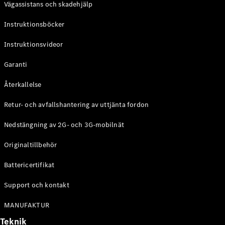
Vägassistans och skadehjälp
G-
Elektrisk
Klass
Instruktionsböcker
G-Klass
Instruktionsvideor
Konfigurator
Mercedes-
Garanti
Benz Online
Store
Återkallelse
Kombi
Retur- och avfallshantering av uttjänta fordon
Nedstängning av 2G- och 3G-mobilnät
Originaltillbehör
Battericertifikat
Alla Kombi
CLA
Support och kontakt
Shooting
Elektrisk
Brake
MANUFAKTUR
C-Klass
Teknik
Kombi