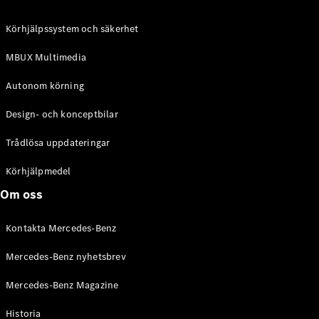
C-Klass
Kombi All-
Körhjälpssystem och säkerhet
Terrain
E-Klass
MBUX Multimedia
Kombi
E-Klass
Autonom körning
Kombi All-
Terrain
Design- och konceptbilar
Trådlösa uppdateringar
Konfigurator
Mercedes-
Körhjälpmedel
Benz Online
Om oss
Store
Halvkombi
Kontakta Mercedes-Benz
Mercedes-Benz nyhetsbrev
Mercedes-Benz Magazine
Historia
A-Klass