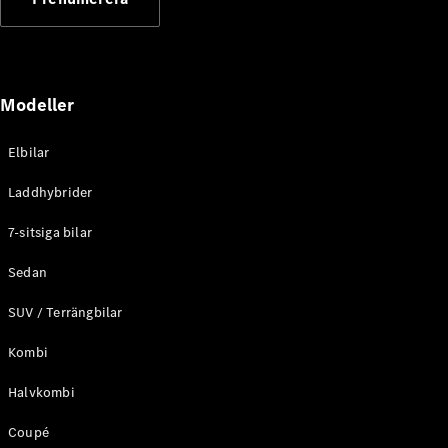
Elektriska modeller
Laddhybrid modeller
Sedan
Modeller
Elbilar
Laddhybrider
Alla Sedan
7-sitsiga bilar
CLA
Elektrisk
C-Klass
Sedan
Sedan
SUV / Terrängbilar
C-
Klass
Elektrisk
Kombi
Sedan
EQE
Elektrisk
Halvkombi
Sedan
EQS
Elektrisk
Coupé
Sedan