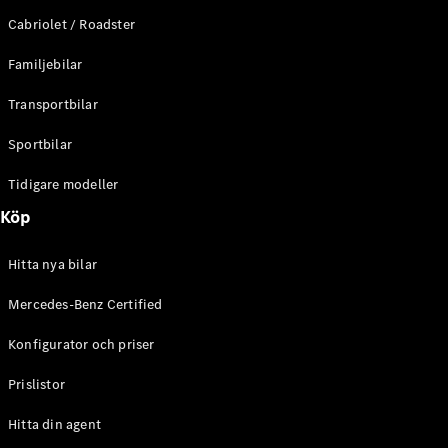
E-Klass
Cabriolet / Roadster
Sedan
S-Klass
Familjebilar
Lång
Mercedes-
Transportbilar
Maybach S-
Klass
Sportbilar
Tidigare modeller
Konfigurator
Mercedes-
Köp
Benz Online
Store
Hitta nya bilar
SUV
Mercedes-Benz Certified
Konfigurator och priser
Prislistor
Alla Suvar
Hitta din agent
EQA
Elektrisk