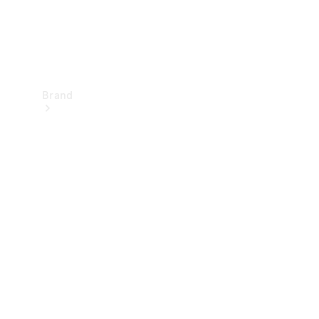
Brand
Upplev
Mercedes-
Benz