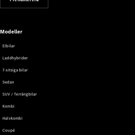
Elektriska modeller
Laddhybrid modeller
Sedan
Modeller
Elbilar
Laddhybrider
Alla Sedan
7-sitsiga bilar
CLA
Elektrisk
C-Klass
Sedan
Sedan
SUV / Terrängbilar
C-
Klass
Elektrisk
Kombi
Sedan
EQE
Elektrisk
Halvkombi
Sedan
EQS
Elektrisk
Coupé
Sedan