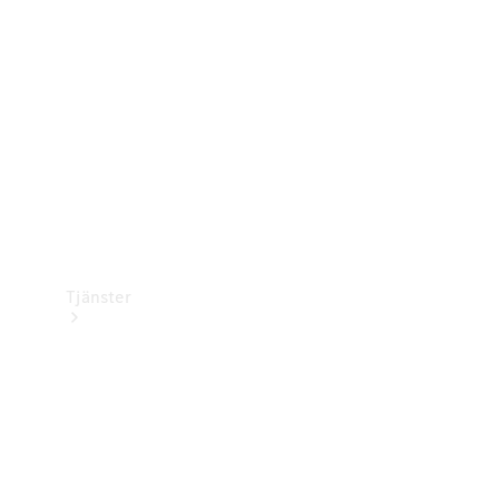
Laddningsutrustning
Collection
Bilvård
Tjänster
Alla tjänster