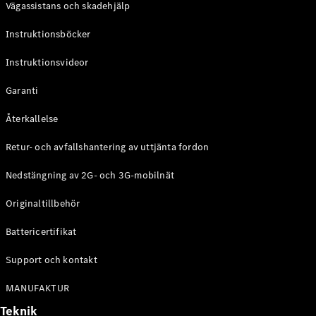
Vägassistans och skadehjälp
G-
Elektrisk
Klass
Instruktionsböcker
G-Klass
Instruktionsvideor
Konfigurator
Mercedes-
Garanti
Benz Online
Store
Återkallelse
Kombi
Retur- och avfallshantering av uttjänta fordon
Nedstängning av 2G- och 3G-mobilnät
Originaltillbehör
Battericertifikat
Alla Kombi
CLA
Support och kontakt
Shooting
Elektrisk
Brake
MANUFAKTUR
C-Klass
Teknik
Kombi