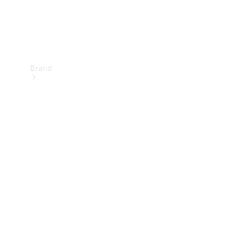
Brand
Upplev
Mercedes-
Benz