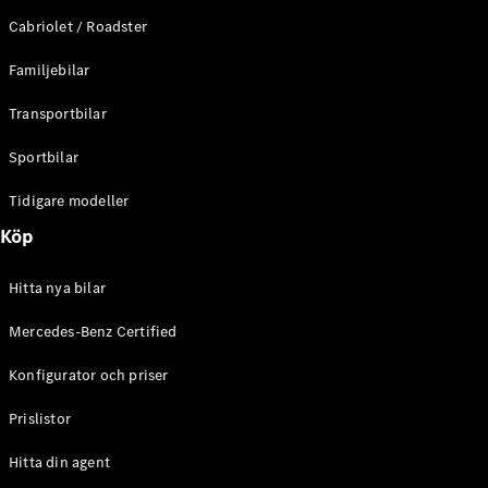
E-Klass
Cabriolet / Roadster
Sedan
S-Klass
Familjebilar
Lång
Mercedes-
Transportbilar
Maybach S-
Klass
Sportbilar
Tidigare modeller
Konfigurator
Mercedes-
Köp
Benz Online
Store
Hitta nya bilar
SUV
Mercedes-Benz Certified
Konfigurator och priser
Prislistor
Alla Suvar
Hitta din agent
EQA
Elektrisk