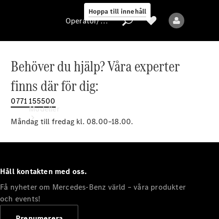
Hoppa till innehåll
Operatör/skydd av personuppgifter
Behöver du hjälp? Våra experter
Operatör/skydd
finns där för dig:
av
personuppgifter
0771 155500
Modeller
Måndag till fredag kl. 08.00–18.00.
Håll kontakten med oss.
Få nyheter om Mercedes-Benz värld – våra produkter
Alla modeller
Nya modeller
och events!
Prenumerera