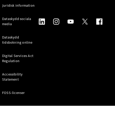
Coupé
Juridisk information
Mercedes-
AMG GT
Elektrisk
Dataskydd sociala
4-Dörrars
media
Coupé
Dataskydd
Konfigurator
tidsbokning online
Mercedes-
Benz Online
Digital Services Act
Store
Regulation
Cabriolet / Roadster
Accessibility
Statement
FOSS-licenser