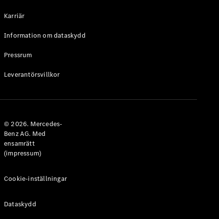
Halvkombi
Karriär
Konfigurator
Information om dataskydd
Mercedes-
Benz Online
Pressrum
Store
Leverantörsvillkor
Coupé
© 2026. Mercedes-
Benz AG. Med
ensamrätt
Alla Coupé
(impressum)
CLE Coupé
Mercedes-
AMG GT
Cookie-inställningar
Coupé
Mercedes-
Dataskydd
AMG GT 4-
Dörrars