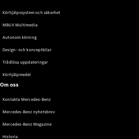
C-Klass
Kombi All-
Körhjälpssystem och säkerhet
Terrain
E-Klass
MBUX Multimedia
Kombi
E-Klass
Autonom körning
Kombi All-
Terrain
Design- och konceptbilar
Trådlösa uppdateringar
Konfigurator
Mercedes-
Körhjälpmedel
Benz Online
Om oss
Store
Halvkombi
Kontakta Mercedes-Benz
Mercedes-Benz nyhetsbrev
Mercedes-Benz Magazine
Historia
A-Klass