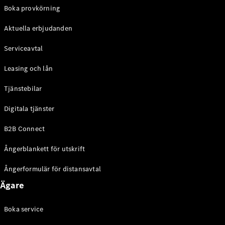
EQE
Boka provkörning
Elektrisk
SUV
Aktuella erbjudanden
EQS
Elektrisk
SUV
Serviceavtal
Mercedes-
Maybach
Elektrisk
Leasing och lån
EQS SUV
GLA
Tjänstebilar
GLA
Ny
GLA
Ny
Elektrisk
Digitala tjänster
GLB
Elektrisk
GLB
B2B Connect
GLC
Elektrisk
GLC
Ångerblankett för utskrift
GLC Coupé
GLE
Ångerformulär för distansavtal
GLE Coupé
Ägare
GLS
Mercedes-
Maybach
Boka service
Ny
GLS