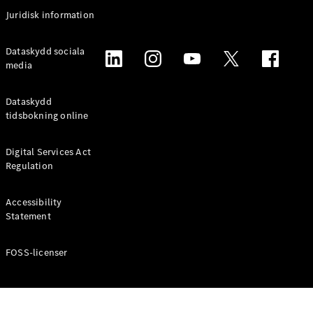
Coupé
Juridisk information
Mercedes-
AMG GT
Elektrisk
Dataskydd sociala
4-Dörrars
media
Coupé
Dataskydd
Konfigurator
tidsbokning online
Mercedes-
Benz Online
Digital Services Act
Store
Regulation
Cabriolet / Roadster
Accessibility
Statement
FOSS-licenser