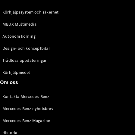
C-Klass
Kombi All-
Körhjälpssystem och säkerhet
Terrain
E-Klass
MBUX Multimedia
Kombi
E-Klass
Autonom körning
Kombi All-
Terrain
Design- och konceptbilar
Trådlösa uppdateringar
Konfigurator
Mercedes-
Körhjälpmedel
Benz Online
Om oss
Store
Halvkombi
Kontakta Mercedes-Benz
Mercedes-Benz nyhetsbrev
Mercedes-Benz Magazine
Historia
A-Klass