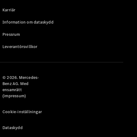
Halvkombi
Karriär
Konfigurator
Information om dataskydd
Mercedes-
Benz Online
Pressrum
Store
Leverantörsvillkor
Coupé
© 2026. Mercedes-
Benz AG. Med
ensamrätt
Alla Coupé
(impressum)
CLE Coupé
Mercedes-
AMG GT
Cookie-inställningar
Coupé
Mercedes-
Dataskydd
AMG GT 4-
Dörrars