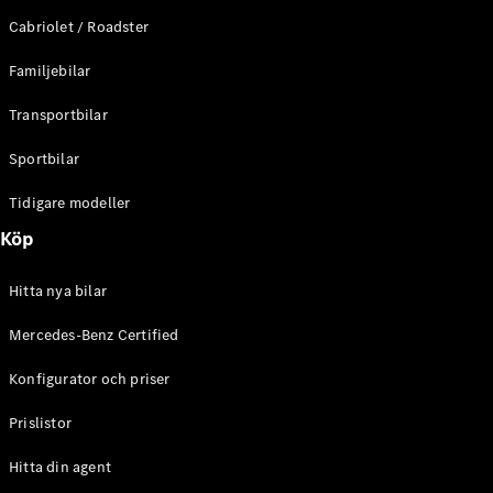
E-Klass
Cabriolet / Roadster
Sedan
S-Klass
Familjebilar
Lång
Mercedes-
Transportbilar
Maybach S-
Klass
Sportbilar
Tidigare modeller
Konfigurator
Mercedes-
Köp
Benz Online
Store
Hitta nya bilar
SUV
Mercedes-Benz Certified
Konfigurator och priser
Prislistor
Alla Suvar
Hitta din agent
EQA
Elektrisk