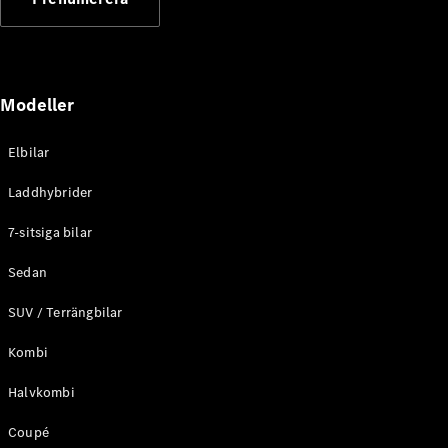
Elektriska modeller
Laddhybrid modeller
Sedan
Modeller
Elbilar
Laddhybrider
Alla Sedan
7-sitsiga bilar
CLA
Elektrisk
C-Klass
Sedan
Sedan
SUV / Terrängbilar
C-
Klass
Elektrisk
Kombi
Sedan
EQE
Elektrisk
Halvkombi
Sedan
EQS
Elektrisk
Coupé
Sedan