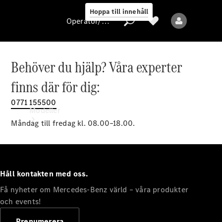
Hoppa till innehåll
Operatör/skydd av personuppgifter
Behöver du hjälp? Våra experter
Operatör/skydd
finns där för dig:
av
personuppgifter
0771 155500
Modeller
Måndag till fredag kl. 08.00–18.00.
Håll kontakten med oss.
Få nyheter om Mercedes-Benz värld – våra produkter
Alla modeller
Nya modeller
och events!
Prenumerera