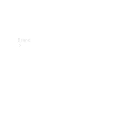
Brand
Upplev
Mercedes-
Benz