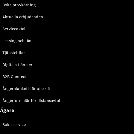
EQE
Boka provkörning
Elektrisk
SUV
Aktuella erbjudanden
EQS
Elektrisk
SUV
Serviceavtal
Mercedes-
Maybach
Elektrisk
Leasing och lån
EQS SUV
GLA
Tjänstebilar
GLA
Ny
GLA
Ny
Elektrisk
Digitala tjänster
GLB
Elektrisk
GLB
B2B Connect
GLC
Elektrisk
GLC
Ångerblankett för utskrift
GLC Coupé
GLE
Ångerformulär för distansavtal
GLE Coupé
Ägare
GLS
Mercedes-
Maybach
Boka service
Ny
GLS