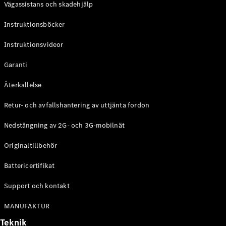
Vägassistans och skadehjälp
G-
Elektrisk
Klass
Instruktionsböcker
G-Klass
Instruktionsvideor
Konfigurator
Mercedes-
Garanti
Benz Online
Store
Återkallelse
Kombi
Retur- och avfallshantering av uttjänta fordon
Nedstängning av 2G- och 3G-mobilnät
Originaltillbehör
Battericertifikat
Alla Kombi
CLA
Support och kontakt
Shooting
Elektrisk
Brake
MANUFAKTUR
C-Klass
Teknik
Kombi