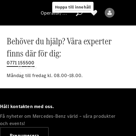
Hoppa till innehåll
Operatör/skydd av personuppgifter
Behöver du hjälp? Våra experter
Operatör/skydd
finns där för dig:
av
personuppgifter
0771 155500
Modeller
Måndag till fredag kl. 08.00–18.00.
Håll kontakten med oss.
Få nyheter om Mercedes-Benz värld – våra produkter
Alla modeller
Nya modeller
och events!
Prenumerera