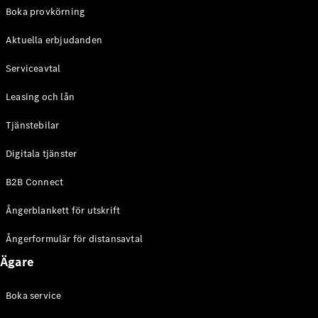
EQE
Boka provkörning
Elektrisk
SUV
Aktuella erbjudanden
EQS
Elektrisk
SUV
Serviceavtal
Mercedes-
Maybach
Elektrisk
Leasing och lån
EQS SUV
GLA
Tjänstebilar
GLA
Ny
GLA
Ny
Elektrisk
Digitala tjänster
GLB
Elektrisk
GLB
B2B Connect
GLC
Elektrisk
GLC
Ångerblankett för utskrift
GLC Coupé
GLE
Ångerformulär för distansavtal
GLE Coupé
Ägare
GLS
Mercedes-
Maybach
Boka service
Ny
GLS