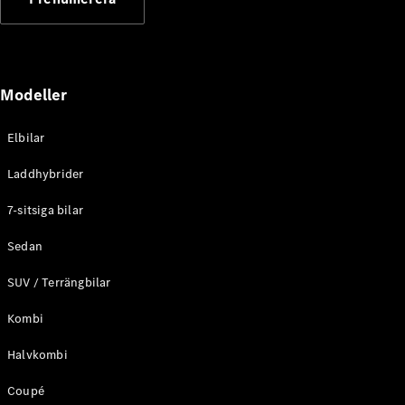
Elektriska modeller
Laddhybrid modeller
Sedan
Modeller
Elbilar
Laddhybrider
Alla Sedan
7-sitsiga bilar
CLA
Elektrisk
C-Klass
Sedan
Sedan
SUV / Terrängbilar
C-
Klass
Elektrisk
Kombi
Sedan
EQE
Elektrisk
Halvkombi
Sedan
EQS
Elektrisk
Coupé
Sedan