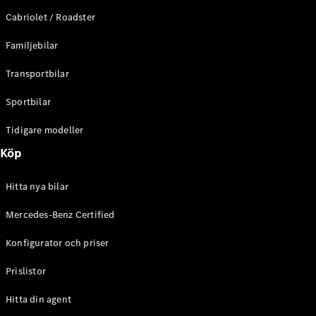
E-Klass
Cabriolet / Roadster
Sedan
S-Klass
Familjebilar
Lång
Mercedes-
Transportbilar
Maybach S-
Klass
Sportbilar
Tidigare modeller
Konfigurator
Mercedes-
Köp
Benz Online
Store
Hitta nya bilar
SUV
Mercedes-Benz Certified
Konfigurator och priser
Prislistor
Alla Suvar
Hitta din agent
EQA
Elektrisk