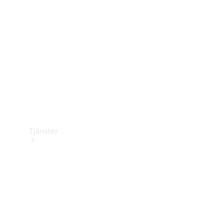
Laddningsutrustning
Collection
Bilvård
Tjänster
Alla tjänster