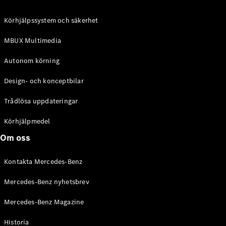
C-Klass
Kombi All-
Körhjälpssystem och säkerhet
Terrain
E-Klass
MBUX Multimedia
Kombi
E-Klass
Autonom körning
Kombi All-
Terrain
Design- och konceptbilar
Trådlösa uppdateringar
Konfigurator
Mercedes-
Körhjälpmedel
Benz Online
Om oss
Store
Halvkombi
Kontakta Mercedes-Benz
Mercedes-Benz nyhetsbrev
Mercedes-Benz Magazine
Historia
A-Klass