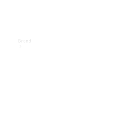
Brand
Upplev
Mercedes-
Benz