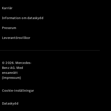
Halvkombi
Karriär
Konfigurator
Information om dataskydd
Mercedes-
Benz Online
Pressrum
Store
Leverantörsvillkor
Coupé
© 2026. Mercedes-
Benz AG. Med
ensamrätt
Alla Coupé
(impressum)
CLE Coupé
Mercedes-
AMG GT
Cookie-inställningar
Coupé
Mercedes-
Dataskydd
AMG GT 4-
Dörrars