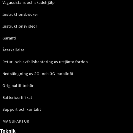
Vägassistans och skadehjälp
G-
Elektrisk
Klass
Instruktionsböcker
G-Klass
Instruktionsvideor
Konfigurator
Mercedes-
Garanti
Benz Online
Store
Återkallelse
Kombi
Retur- och avfallshantering av uttjänta fordon
Nedstängning av 2G- och 3G-mobilnät
Originaltillbehör
Battericertifikat
Alla Kombi
CLA
Support och kontakt
Shooting
Elektrisk
Brake
MANUFAKTUR
C-Klass
Teknik
Kombi