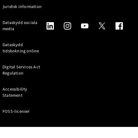
Coupé
Juridisk information
Mercedes-
AMG GT
Elektrisk
Dataskydd sociala
4-Dörrars
media
Coupé
Dataskydd
Konfigurator
tidsbokning online
Mercedes-
Benz Online
Digital Services Act
Store
Regulation
Cabriolet / Roadster
Accessibility
Statement
FOSS-licenser