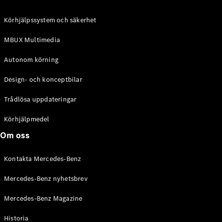
C-Klass
Kombi All-
Körhjälpssystem och säkerhet
Terrain
E-Klass
MBUX Multimedia
Kombi
E-Klass
Autonom körning
Kombi All-
Terrain
Design- och konceptbilar
Trådlösa uppdateringar
Konfigurator
Mercedes-
Körhjälpmedel
Benz Online
Om oss
Store
Halvkombi
Kontakta Mercedes-Benz
Mercedes-Benz nyhetsbrev
Mercedes-Benz Magazine
Historia
A-Klass