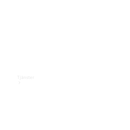
Laddningsutrustning
Collection
Bilvård
Tjänster
Alla tjänster