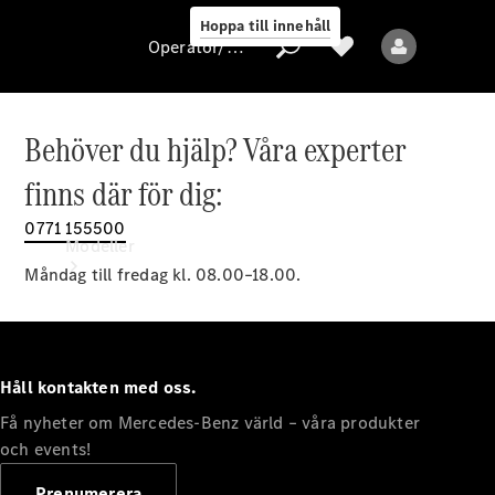
Hoppa till innehåll
Operatör/skydd av personuppgifter
Behöver du hjälp? Våra experter
Operatör/skydd
finns där för dig:
av
personuppgifter
0771 155500
Modeller
Måndag till fredag kl. 08.00–18.00.
Håll kontakten med oss.
Få nyheter om Mercedes-Benz värld – våra produkter
Alla modeller
Nya modeller
och events!
Prenumerera