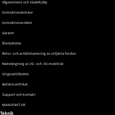
Vägassistans och skadehjälp
G-
Elektrisk
Klass
Instruktionsböcker
G-Klass
Instruktionsvideor
Konfigurator
Mercedes-
Garanti
Benz Online
Store
Återkallelse
Kombi
Retur- och avfallshantering av uttjänta fordon
Nedstängning av 2G- och 3G-mobilnät
Originaltillbehör
Battericertifikat
Alla Kombi
CLA
Support och kontakt
Shooting
Elektrisk
Brake
MANUFAKTUR
C-Klass
Teknik
Kombi