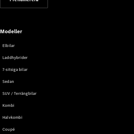
Elektriska modeller
Laddhybrid modeller
Sedan
Modeller
Elbilar
Laddhybrider
Alla Sedan
7-sitsiga bilar
CLA
Elektrisk
C-Klass
Sedan
Sedan
SUV / Terrängbilar
C-
Klass
Elektrisk
Kombi
Sedan
EQE
Elektrisk
Halvkombi
Sedan
EQS
Elektrisk
Coupé
Sedan