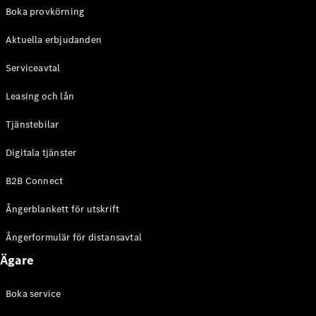
EQE
Boka provkörning
Elektrisk
SUV
Aktuella erbjudanden
EQS
Elektrisk
SUV
Serviceavtal
Mercedes-
Maybach
Elektrisk
Leasing och lån
EQS SUV
GLA
Tjänstebilar
GLA
Ny
GLA
Ny
Elektrisk
Digitala tjänster
GLB
Elektrisk
GLB
B2B Connect
GLC
Elektrisk
GLC
Ångerblankett för utskrift
GLC Coupé
GLE
Ångerformulär för distansavtal
GLE Coupé
Ägare
GLS
Mercedes-
Maybach
Boka service
Ny
GLS