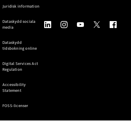
Coupé
Juridisk information
Mercedes-
AMG GT
Elektrisk
Dataskydd sociala
4-Dörrars
media
Coupé
Dataskydd
Konfigurator
tidsbokning online
Mercedes-
Benz Online
Digital Services Act
Store
Regulation
Cabriolet / Roadster
Accessibility
Statement
FOSS-licenser