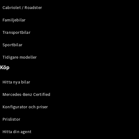
E-Klass
Cabriolet / Roadster
Sedan
S-Klass
Familjebilar
Lång
Mercedes-
Transportbilar
Maybach S-
Klass
Sportbilar
Tidigare modeller
Konfigurator
Mercedes-
Köp
Benz Online
Store
Hitta nya bilar
SUV
Mercedes-Benz Certified
Konfigurator och priser
Prislistor
Alla Suvar
Hitta din agent
EQA
Elektrisk