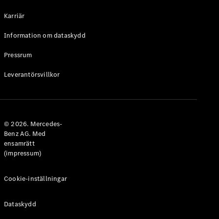
Halvkombi
Karriär
Konfigurator
Information om dataskydd
Mercedes-
Benz Online
Pressrum
Store
Leverantörsvillkor
Coupé
© 2026. Mercedes-
Benz AG. Med
ensamrätt
Alla Coupé
(impressum)
CLE Coupé
Mercedes-
AMG GT
Cookie-inställningar
Coupé
Mercedes-
Dataskydd
AMG GT 4-
Dörrars