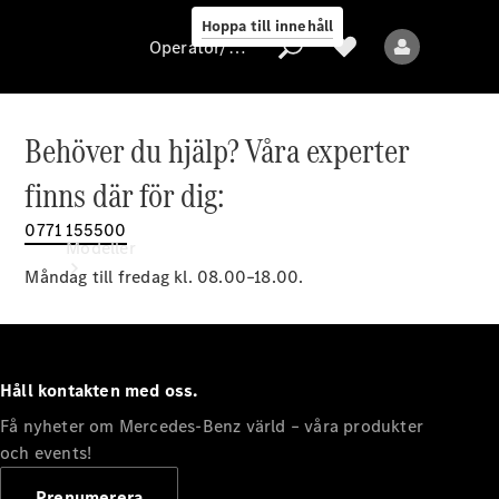
Hoppa till innehåll
Operatör/skydd av personuppgifter
Behöver du hjälp? Våra experter
Operatör/skydd
finns där för dig:
av
personuppgifter
0771 155500
Modeller
Måndag till fredag kl. 08.00–18.00.
Håll kontakten med oss.
Få nyheter om Mercedes-Benz värld – våra produkter
Alla modeller
Nya modeller
och events!
Prenumerera