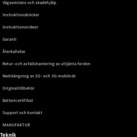
Vägassistans och skadehjälp
G-
Elektrisk
Klass
Instruktionsböcker
G-Klass
Instruktionsvideor
Konfigurator
Mercedes-
Garanti
Benz Online
Store
Återkallelse
Kombi
Retur- och avfallshantering av uttjänta fordon
Nedstängning av 2G- och 3G-mobilnät
Originaltillbehör
Battericertifikat
Alla Kombi
CLA
Support och kontakt
Shooting
Elektrisk
Brake
MANUFAKTUR
C-Klass
Teknik
Kombi