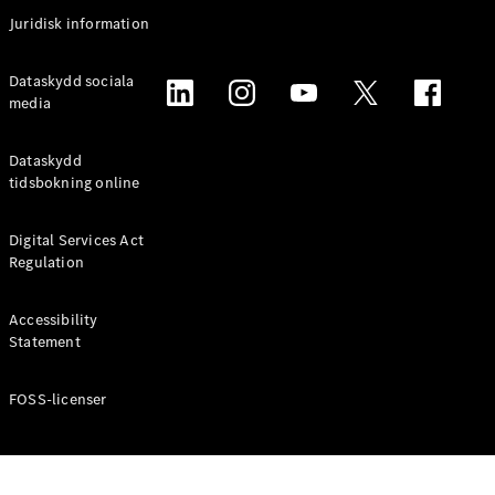
Coupé
Juridisk information
Mercedes-
AMG GT
Elektrisk
Dataskydd sociala
4-Dörrars
media
Coupé
Dataskydd
Konfigurator
tidsbokning online
Mercedes-
Benz Online
Digital Services Act
Store
Regulation
Cabriolet / Roadster
Accessibility
Statement
FOSS-licenser