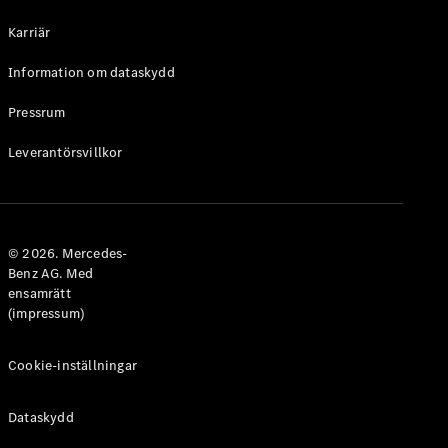
Halvkombi
Karriär
Konfigurator
Information om dataskydd
Mercedes-
Benz Online
Pressrum
Store
Leverantörsvillkor
Coupé
© 2026. Mercedes-
Benz AG. Med
ensamrätt
Alla Coupé
(impressum)
CLE Coupé
Mercedes-
AMG GT
Cookie-inställningar
Coupé
Mercedes-
Dataskydd
AMG GT 4-
Dörrars