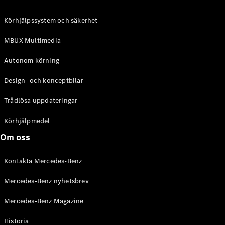
C-Klass
Kombi All-
Körhjälpssystem och säkerhet
Terrain
E-Klass
MBUX Multimedia
Kombi
E-Klass
Autonom körning
Kombi All-
Terrain
Design- och konceptbilar
Trådlösa uppdateringar
Konfigurator
Mercedes-
Körhjälpmedel
Benz Online
Om oss
Store
Halvkombi
Kontakta Mercedes-Benz
Mercedes-Benz nyhetsbrev
Mercedes-Benz Magazine
Historia
A-Klass