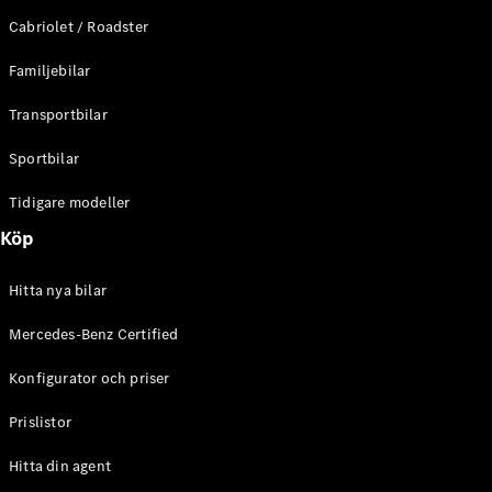
E-Klass
Cabriolet / Roadster
Sedan
S-Klass
Familjebilar
Lång
Mercedes-
Transportbilar
Maybach S-
Klass
Sportbilar
Tidigare modeller
Konfigurator
Mercedes-
Köp
Benz Online
Store
Hitta nya bilar
SUV
Mercedes-Benz Certified
Konfigurator och priser
Prislistor
Alla Suvar
Hitta din agent
EQA
Elektrisk