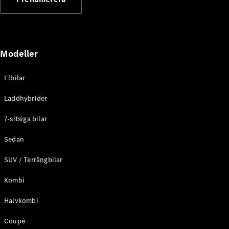
Elektriska modeller
Laddhybrid modeller
Sedan
Modeller
Elbilar
Laddhybrider
Alla Sedan
7-sitsiga bilar
CLA
Elektrisk
C-Klass
Sedan
Sedan
SUV / Terrängbilar
C-
Klass
Elektrisk
Kombi
Sedan
EQE
Elektrisk
Halvkombi
Sedan
EQS
Elektrisk
Coupé
Sedan