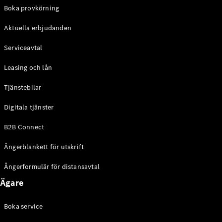
EQE
Boka provkörning
Elektrisk
SUV
Aktuella erbjudanden
EQS
Elektrisk
SUV
Serviceavtal
Mercedes-
Maybach
Elektrisk
Leasing och lån
EQS SUV
GLA
Tjänstebilar
GLA
Ny
GLA
Ny
Elektrisk
Digitala tjänster
GLB
Elektrisk
GLB
B2B Connect
GLC
Elektrisk
GLC
Ångerblankett för utskrift
GLC Coupé
GLE
Ångerformulär för distansavtal
GLE Coupé
Ägare
GLS
Mercedes-
Maybach
Boka service
Ny
GLS