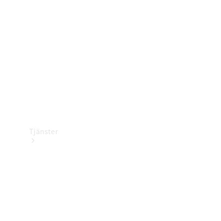
Laddningsutrustning
Collection
Bilvård
Tjänster
Alla tjänster