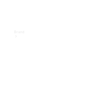
Brand
Upplev
Mercedes-
Benz