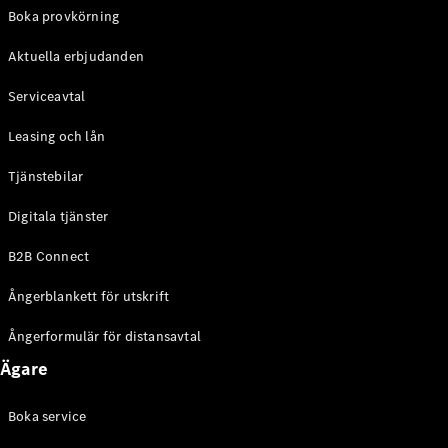
EQE
Boka provkörning
Elektrisk
SUV
Aktuella erbjudanden
EQS
Elektrisk
SUV
Serviceavtal
Mercedes-
Maybach
Elektrisk
Leasing och lån
EQS SUV
GLA
Tjänstebilar
GLA
Ny
GLA
Ny
Elektrisk
Digitala tjänster
GLB
Elektrisk
GLB
B2B Connect
GLC
Elektrisk
GLC
Ångerblankett för utskrift
GLC Coupé
GLE
Ångerformulär för distansavtal
GLE Coupé
Ägare
GLS
Mercedes-
Maybach
Boka service
Ny
GLS