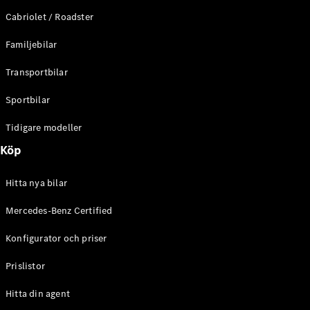
E-Klass
Cabriolet / Roadster
Sedan
S-Klass
Familjebilar
Lång
Mercedes-
Transportbilar
Maybach S-
Klass
Sportbilar
Tidigare modeller
Konfigurator
Mercedes-
Köp
Benz Online
Store
Hitta nya bilar
SUV
Mercedes-Benz Certified
Konfigurator och priser
Prislistor
Alla Suvar
Hitta din agent
EQA
Elektrisk