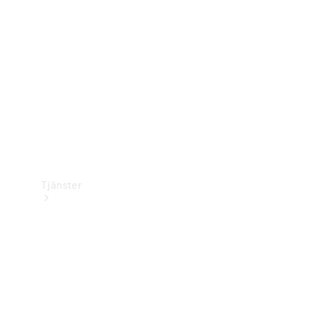
Laddningsutrustning
Collection
Bilvård
Tjänster
Alla tjänster