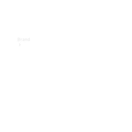
Brand
Upplev
Mercedes-
Benz