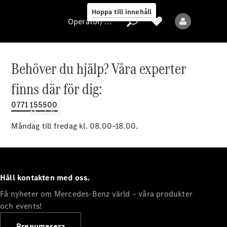
Hoppa till innehåll
Operatör/skydd av personuppgifter
Behöver du hjälp? Våra experter
Operatör/skydd
finns där för dig:
av
personuppgifter
0771 155500
Modeller
Måndag till fredag kl. 08.00–18.00.
Håll kontakten med oss.
Få nyheter om Mercedes-Benz värld – våra produkter
Alla modeller
Nya modeller
och events!
Prenumerera