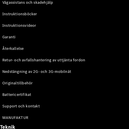
Vägassistans och skadehjälp
G-
Elektrisk
Klass
Instruktionsböcker
G-Klass
Instruktionsvideor
Konfigurator
Mercedes-
Garanti
Benz Online
Store
Återkallelse
Kombi
Retur- och avfallshantering av uttjänta fordon
Nedstängning av 2G- och 3G-mobilnät
Originaltillbehör
Battericertifikat
Alla Kombi
CLA
Support och kontakt
Shooting
Elektrisk
Brake
MANUFAKTUR
C-Klass
Teknik
Kombi