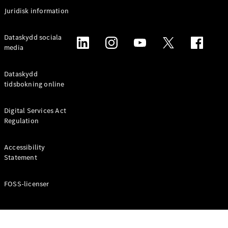
Coupé
Juridisk information
Mercedes-
AMG GT
Elektrisk
Dataskydd sociala
4-Dörrars
media
Coupé
Dataskydd
Konfigurator
tidsbokning online
Mercedes-
Benz Online
Digital Services Act
Store
Regulation
Cabriolet / Roadster
Accessibility
Statement
FOSS-licenser