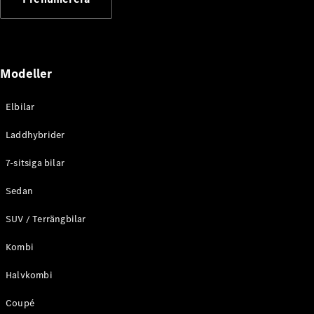
Elektriska modeller
Laddhybrid modeller
Sedan
Modeller
Elbilar
Laddhybrider
Alla Sedan
7-sitsiga bilar
CLA
Elektrisk
C-Klass
Sedan
Sedan
SUV / Terrängbilar
C-
Klass
Elektrisk
Kombi
Sedan
EQE
Elektrisk
Halvkombi
Sedan
EQS
Elektrisk
Coupé
Sedan