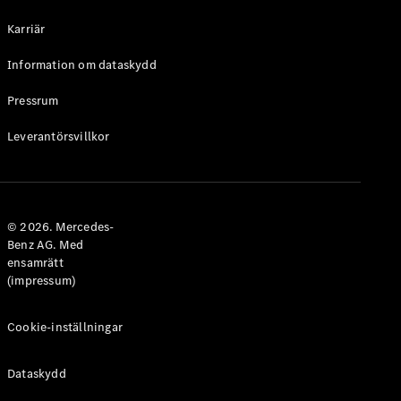
Halvkombi
Karriär
Konfigurator
Information om dataskydd
Mercedes-
Benz Online
Pressrum
Store
Leverantörsvillkor
Coupé
© 2026. Mercedes-
Benz AG. Med
ensamrätt
Alla Coupé
(impressum)
CLE Coupé
Mercedes-
AMG GT
Cookie-inställningar
Coupé
Mercedes-
Dataskydd
AMG GT 4-
Dörrars