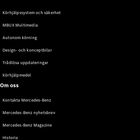
C-Klass
Kombi All-
Körhjälpssystem och säkerhet
Terrain
E-Klass
MBUX Multimedia
Kombi
E-Klass
Autonom körning
Kombi All-
Terrain
Design- och konceptbilar
Trådlösa uppdateringar
Konfigurator
Mercedes-
Körhjälpmedel
Benz Online
Om oss
Store
Halvkombi
Kontakta Mercedes-Benz
Mercedes-Benz nyhetsbrev
Mercedes-Benz Magazine
Historia
A-Klass