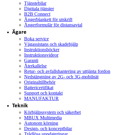
Tjänstebilar
Digitala tjänster
B2B Connect
Ångerblankett för utskrift
Ångerformulär för distansavtal
Ägare
Boka service
Vägassistans och skadehjälp
Instruktionsböcker
Instruktionsvideor
Garanti
Återkallelse
Retur- och avfallshantering av uttjänta fordon
Nedstängning av 2G- och 3G-mobilnät
Originaltillbehör
Battericertifikat
Support och kontakt
MANUFAKTUR
Teknik
Körhjälpssystem och säkerhet
MBUX Multimedia
Autonom körning
Design- och konceptbilar
Trådlösa uppdateringar