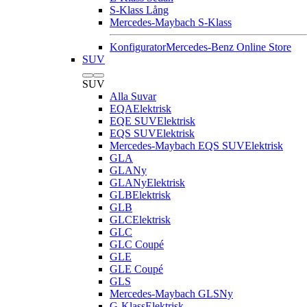
S-Klass Lång
Mercedes-Maybach S-Klass
Konfigurator
Mercedes-Benz Online Store
SUV
SUV
Alla Suvar
EQA
Elektrisk
EQE SUV
Elektrisk
EQS SUV
Elektrisk
Mercedes-Maybach EQS SUV
Elektrisk
GLA
GLA
Ny
GLA
Ny
Elektrisk
GLB
Elektrisk
GLB
GLC
Elektrisk
GLC
GLC Coupé
GLE
GLE Coupé
GLS
Mercedes-Maybach GLS
Ny
G-Klass
Elektrisk