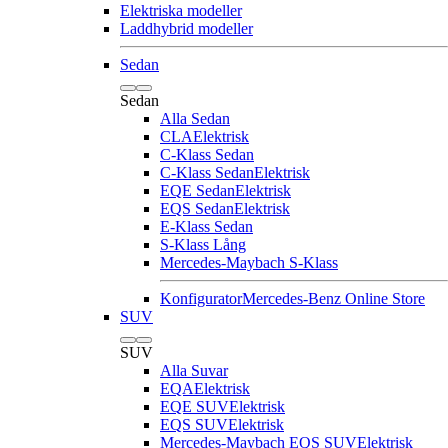
Elektriska modeller
Laddhybrid modeller
Sedan
Sedan
Alla Sedan
CLA
Elektrisk
C-Klass Sedan
C-Klass Sedan
Elektrisk
EQE Sedan
Elektrisk
EQS Sedan
Elektrisk
E-Klass Sedan
S-Klass Lång
Mercedes-Maybach S-Klass
Konfigurator
Mercedes-Benz Online Store
SUV
SUV
Alla Suvar
EQA
Elektrisk
EQE SUV
Elektrisk
EQS SUV
Elektrisk
Mercedes-Maybach EQS SUV
Elektrisk