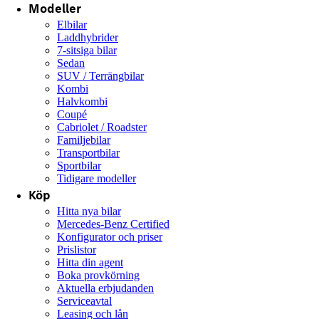
Modeller
Elbilar
Laddhybrider
7-sitsiga bilar
Sedan
SUV / Terrängbilar
Kombi
Halvkombi
Coupé
Cabriolet / Roadster
Familjebilar
Transportbilar
Sportbilar
Tidigare modeller
Köp
Hitta nya bilar
Mercedes-Benz Certified
Konfigurator och priser
Prislistor
Hitta din agent
Boka provkörning
Aktuella erbjudanden
Serviceavtal
Leasing och lån