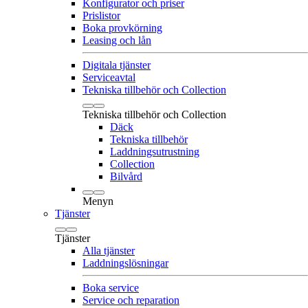
Konfigurator och priser
Prislistor
Boka provkörning
Leasing och lån
Digitala tjänster
Serviceavtal
Tekniska tillbehör och Collection
Tekniska tillbehör och Collection
Däck
Tekniska tillbehör
Laddningsutrustning
Collection
Bilvård
Menyn
Tjänster
Tjänster
Alla tjänster
Laddningslösningar
Boka service
Service och reparation