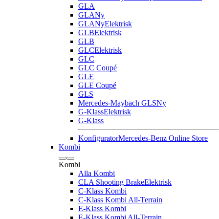
GLA
GLA
Ny
GLA
Ny
Elektrisk
GLB
Elektrisk
GLB
GLC
Elektrisk
GLC
GLC Coupé
GLE
GLE Coupé
GLS
Mercedes-Maybach GLS
Ny
G-Klass
Elektrisk
G-Klass
Konfigurator
Mercedes-Benz Online Store
Kombi
Kombi
Alla Kombi
CLA Shooting Brake
Elektrisk
C-Klass Kombi
C-Klass Kombi All-Terrain
E-Klass Kombi
E-Klass Kombi All-Terrain