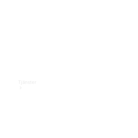
Laddningsutrustning
Collection
Bilvård
Tjänster
Alla tjänster