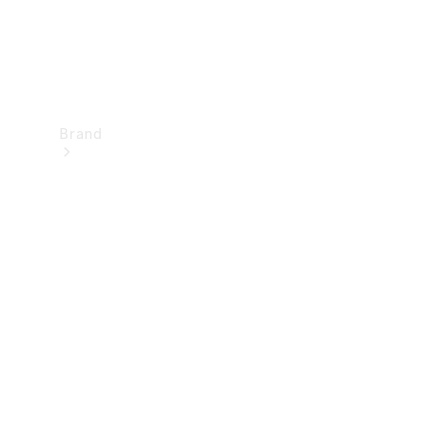
Brand
Upplev
Mercedes-
Benz