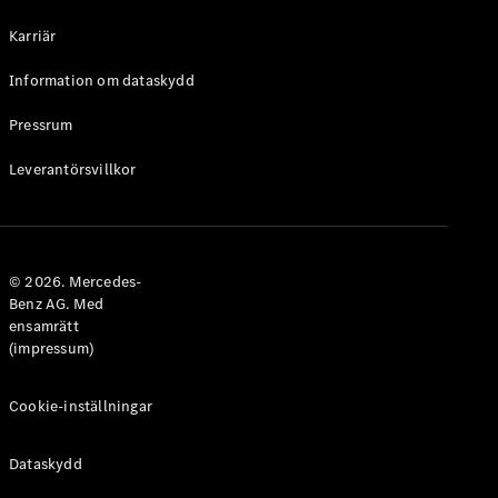
Halvkombi
Karriär
Konfigurator
Information om dataskydd
Mercedes-
Benz Online
Pressrum
Store
Leverantörsvillkor
Coupé
© 2026. Mercedes-
Benz AG. Med
ensamrätt
Alla Coupé
(impressum)
CLE Coupé
Mercedes-
AMG GT
Cookie-inställningar
Coupé
Mercedes-
Dataskydd
AMG GT 4-
Dörrars