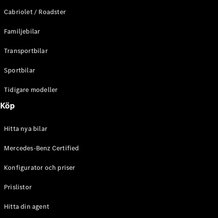
E-Klass
Cabriolet / Roadster
Sedan
S-Klass
Familjebilar
Lång
Mercedes-
Transportbilar
Maybach S-
Klass
Sportbilar
Tidigare modeller
Konfigurator
Mercedes-
Köp
Benz Online
Store
Hitta nya bilar
SUV
Mercedes-Benz Certified
Konfigurator och priser
Prislistor
Alla Suvar
Hitta din agent
EQA
Elektrisk