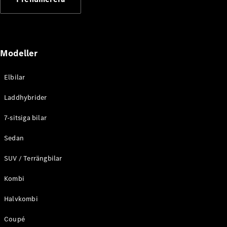
Elektriska modeller
Laddhybrid modeller
Sedan
Modeller
Elbilar
Laddhybrider
Alla Sedan
7-sitsiga bilar
CLA
Elektrisk
C-Klass
Sedan
Sedan
SUV / Terrängbilar
C-
Klass
Elektrisk
Kombi
Sedan
EQE
Elektrisk
Halvkombi
Sedan
EQS
Elektrisk
Coupé
Sedan