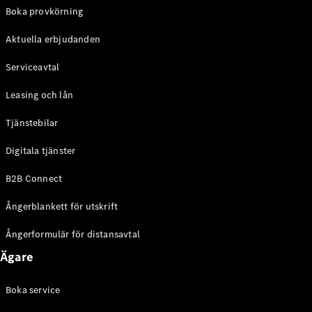
EQE
Boka provkörning
Elektrisk
SUV
Aktuella erbjudanden
EQS
Elektrisk
SUV
Serviceavtal
Mercedes-
Maybach
Elektrisk
Leasing och lån
EQS SUV
GLA
Tjänstebilar
GLA
Ny
GLA
Ny
Elektrisk
Digitala tjänster
GLB
Elektrisk
GLB
B2B Connect
GLC
Elektrisk
GLC
Ångerblankett för utskrift
GLC Coupé
GLE
Ångerformulär för distansavtal
GLE Coupé
Ägare
GLS
Mercedes-
Maybach
Boka service
Ny
GLS