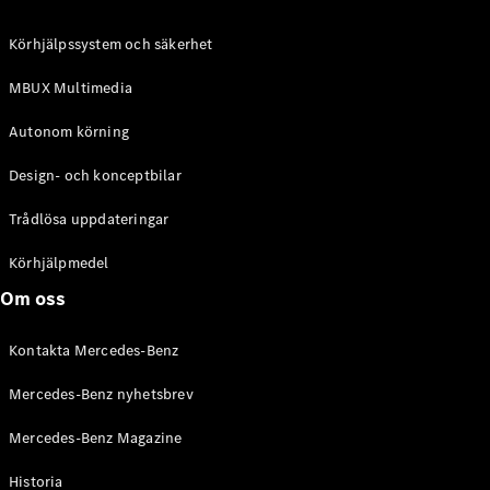
C-Klass
Kombi All-
Körhjälpssystem och säkerhet
Terrain
E-Klass
MBUX Multimedia
Kombi
E-Klass
Autonom körning
Kombi All-
Terrain
Design- och konceptbilar
Trådlösa uppdateringar
Konfigurator
Mercedes-
Körhjälpmedel
Benz Online
Om oss
Store
Halvkombi
Kontakta Mercedes-Benz
Mercedes-Benz nyhetsbrev
Mercedes-Benz Magazine
Historia
A-Klass