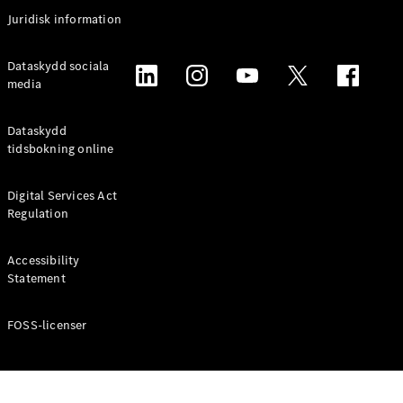
Coupé
Juridisk information
Mercedes-
AMG GT
Elektrisk
Dataskydd sociala
4-Dörrars
media
Coupé
Dataskydd
Konfigurator
tidsbokning online
Mercedes-
Benz Online
Digital Services Act
Store
Regulation
Cabriolet / Roadster
Accessibility
Statement
FOSS-licenser