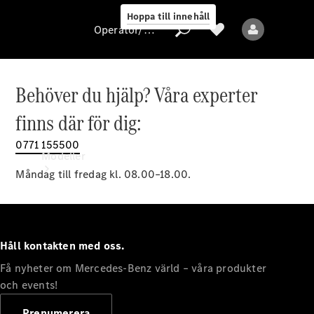
Hoppa till innehåll
Operatör/skydd av personuppgifter
Behöver du hjälp? Våra experter
Operatör/skydd
finns där för dig:
av
personuppgifter
0771 155500
Modeller
Måndag till fredag kl. 08.00–18.00.
Håll kontakten med oss.
Få nyheter om Mercedes-Benz värld – våra produkter
Alla modeller
Nya modeller
och events!
Prenumerera