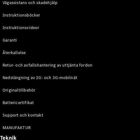
Vägassistans och skadehjälp
G-
Elektrisk
Klass
Instruktionsböcker
G-Klass
Instruktionsvideor
Konfigurator
Mercedes-
Garanti
Benz Online
Store
Återkallelse
Kombi
Retur- och avfallshantering av uttjänta fordon
Nedstängning av 2G- och 3G-mobilnät
Originaltillbehör
Battericertifikat
Alla Kombi
CLA
Support och kontakt
Shooting
Elektrisk
Brake
MANUFAKTUR
C-Klass
Teknik
Kombi