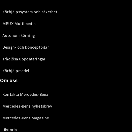
C-Klass
Kombi All-
Körhjälpssystem och säkerhet
Terrain
E-Klass
MBUX Multimedia
Kombi
E-Klass
Autonom körning
Kombi All-
Terrain
Design- och konceptbilar
Trådlösa uppdateringar
Konfigurator
Mercedes-
Körhjälpmedel
Benz Online
Om oss
Store
Halvkombi
Kontakta Mercedes-Benz
Mercedes-Benz nyhetsbrev
Mercedes-Benz Magazine
Historia
A-Klass