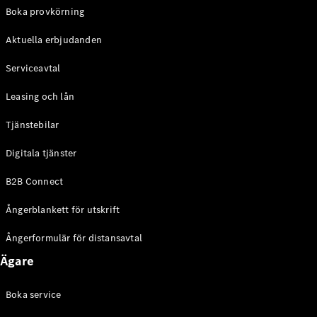
EQE
Boka provkörning
Elektrisk
SUV
Aktuella erbjudanden
EQS
Elektrisk
SUV
Serviceavtal
Mercedes-
Maybach
Elektrisk
Leasing och lån
EQS SUV
GLA
Tjänstebilar
GLA
Ny
GLA
Ny
Elektrisk
Digitala tjänster
GLB
Elektrisk
GLB
B2B Connect
GLC
Elektrisk
GLC
Ångerblankett för utskrift
GLC Coupé
GLE
Ångerformulär för distansavtal
GLE Coupé
Ägare
GLS
Mercedes-
Maybach
Boka service
Ny
GLS