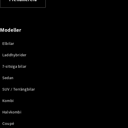
Elektriska modeller
Laddhybrid modeller
Sedan
Modeller
Elbilar
Laddhybrider
Alla Sedan
7-sitsiga bilar
CLA
Elektrisk
C-Klass
Sedan
Sedan
SUV / Terrängbilar
C-
Klass
Elektrisk
Kombi
Sedan
EQE
Elektrisk
Halvkombi
Sedan
EQS
Elektrisk
Coupé
Sedan