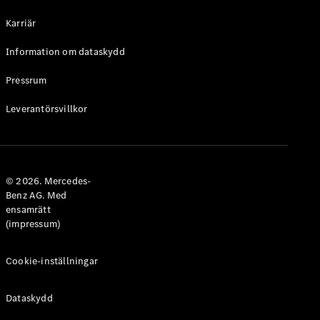
Halvkombi
Karriär
Konfigurator
Information om dataskydd
Mercedes-
Benz Online
Pressrum
Store
Leverantörsvillkor
Coupé
© 2026. Mercedes-
Benz AG. Med
ensamrätt
Alla Coupé
(impressum)
CLE Coupé
Mercedes-
AMG GT
Cookie-inställningar
Coupé
Mercedes-
Dataskydd
AMG GT 4-
Dörrars