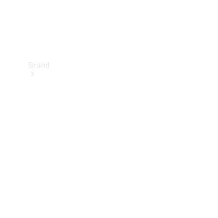
Brand
Upplev
Mercedes-
Benz