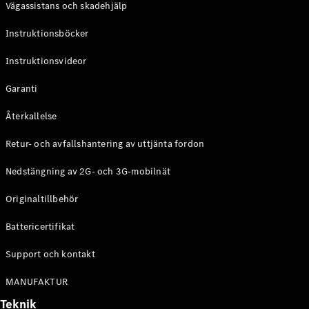
Vägassistans och skadehjälp
G-
Elektrisk
Klass
Instruktionsböcker
G-Klass
Instruktionsvideor
Konfigurator
Mercedes-
Garanti
Benz Online
Store
Återkallelse
Kombi
Retur- och avfallshantering av uttjänta fordon
Nedstängning av 2G- och 3G-mobilnät
Originaltillbehör
Battericertifikat
Alla Kombi
CLA
Support och kontakt
Shooting
Elektrisk
Brake
MANUFAKTUR
C-Klass
Teknik
Kombi