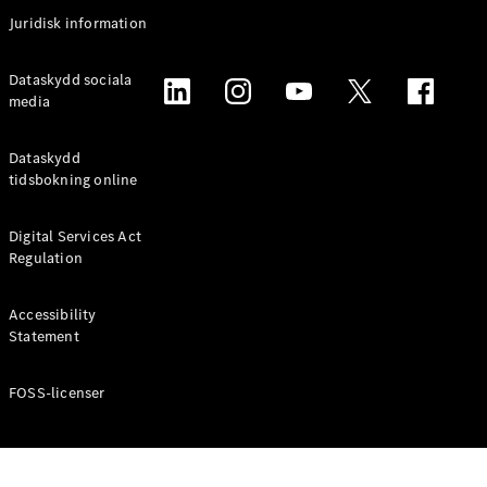
Coupé
Juridisk information
Mercedes-
AMG GT
Elektrisk
Dataskydd sociala
4-Dörrars
media
Coupé
Dataskydd
Konfigurator
tidsbokning online
Mercedes-
Benz Online
Digital Services Act
Store
Regulation
Cabriolet / Roadster
Accessibility
Statement
FOSS-licenser