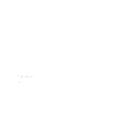
Laddningsutrustning
Collection
Bilvård
Tjänster
Alla tjänster