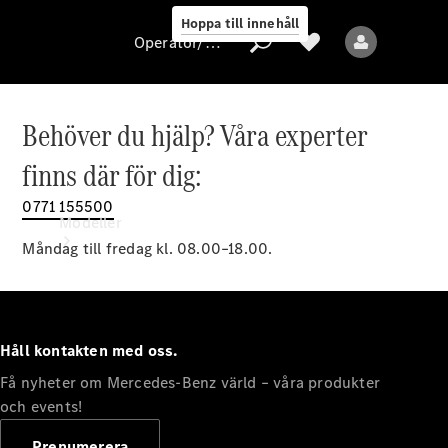
Hoppa till innehåll
Operatör/skydd av personuppgifter
Behöver du hjälp? Våra experter
Operatör/skydd
finns där för dig:
av
personuppgifter
0771 155500
Modeller
Måndag till fredag kl. 08.00–18.00.
Håll kontakten med oss.
Få nyheter om Mercedes-Benz värld – våra produkter
Alla modeller
Nya modeller
och events!
Prenumerera