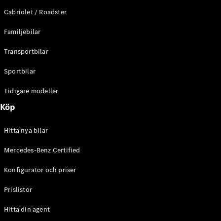
E-Klass
Cabriolet / Roadster
Sedan
S-Klass
Familjebilar
Lång
Mercedes-
Transportbilar
Maybach S-
Klass
Sportbilar
Tidigare modeller
Konfigurator
Mercedes-
Köp
Benz Online
Store
Hitta nya bilar
SUV
Mercedes-Benz Certified
Konfigurator och priser
Prislistor
Alla Suvar
Hitta din agent
EQA
Elektrisk