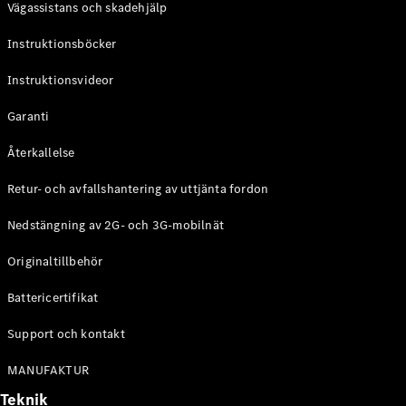
Vägassistans och skadehjälp
G-
Elektrisk
Klass
Instruktionsböcker
G-Klass
Instruktionsvideor
Konfigurator
Mercedes-
Garanti
Benz Online
Store
Återkallelse
Kombi
Retur- och avfallshantering av uttjänta fordon
Nedstängning av 2G- och 3G-mobilnät
Originaltillbehör
Battericertifikat
Alla Kombi
CLA
Support och kontakt
Shooting
Elektrisk
Brake
MANUFAKTUR
C-Klass
Teknik
Kombi