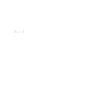
Brand
Upplev
Mercedes-
Benz