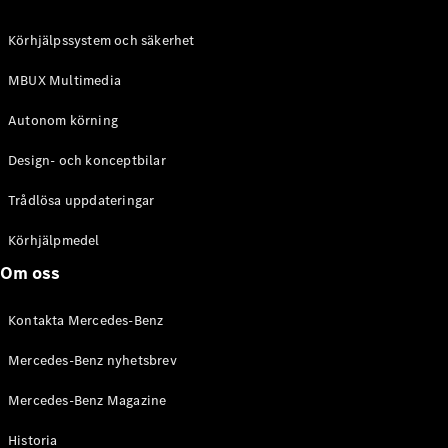
C-Klass
Kombi All-
Körhjälpssystem och säkerhet
Terrain
E-Klass
MBUX Multimedia
Kombi
E-Klass
Autonom körning
Kombi All-
Terrain
Design- och konceptbilar
Trådlösa uppdateringar
Konfigurator
Mercedes-
Körhjälpmedel
Benz Online
Om oss
Store
Halvkombi
Kontakta Mercedes-Benz
Mercedes-Benz nyhetsbrev
Mercedes-Benz Magazine
Historia
A-Klass