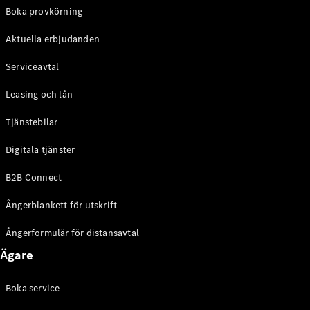
EQE
Boka provkörning
Elektrisk
SUV
Aktuella erbjudanden
EQS
Elektrisk
SUV
Serviceavtal
Mercedes-
Maybach
Elektrisk
Leasing och lån
EQS SUV
GLA
Tjänstebilar
GLA
Ny
GLA
Ny
Elektrisk
Digitala tjänster
GLB
Elektrisk
GLB
B2B Connect
GLC
Elektrisk
GLC
Ångerblankett för utskrift
GLC Coupé
GLE
Ångerformulär för distansavtal
GLE Coupé
Ägare
GLS
Mercedes-
Maybach
Boka service
Ny
GLS