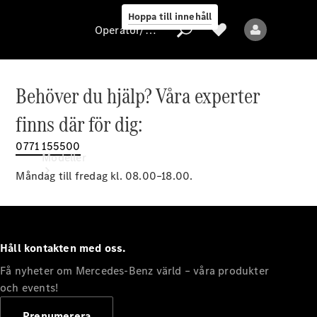
Hoppa till innehåll
Operatör/skydd av personuppgifter
Behöver du hjälp? Våra experter
Operatör/skydd
finns där för dig:
av
personuppgifter
0771 155500
Modeller
Måndag till fredag kl. 08.00–18.00.
Håll kontakten med oss.
Få nyheter om Mercedes-Benz värld – våra produkter
Alla modeller
Nya modeller
och events!
Prenumerera