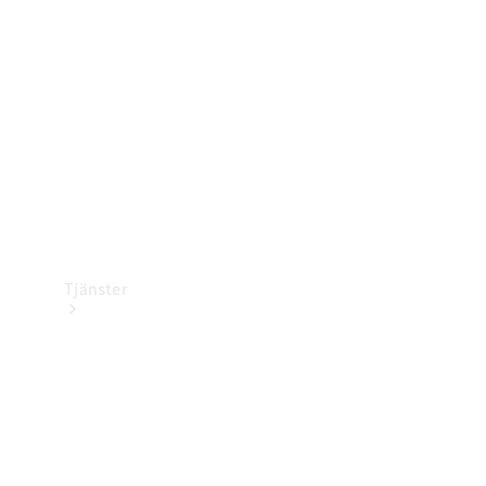
Laddningsutrustning
Collection
Bilvård
Tjänster
Alla tjänster