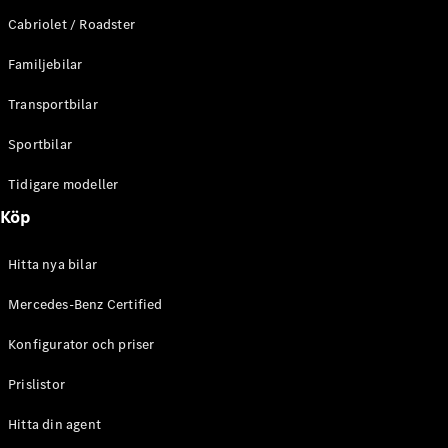
E-Klass
Cabriolet / Roadster
Sedan
S-Klass
Familjebilar
Lång
Mercedes-
Transportbilar
Maybach S-
Klass
Sportbilar
Tidigare modeller
Konfigurator
Mercedes-
Köp
Benz Online
Store
Hitta nya bilar
SUV
Mercedes-Benz Certified
Konfigurator och priser
Prislistor
Alla Suvar
Hitta din agent
EQA
Elektrisk