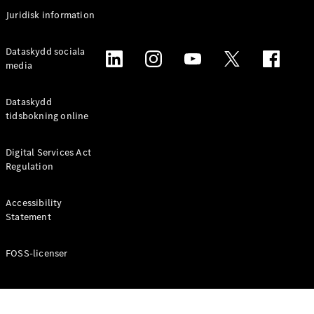
Coupé
Juridisk information
Mercedes-
AMG GT
Elektrisk
Dataskydd sociala
4-Dörrars
media
Coupé
Dataskydd
Konfigurator
tidsbokning online
Mercedes-
Benz Online
Digital Services Act
Store
Regulation
Cabriolet / Roadster
Accessibility
Statement
FOSS-licenser