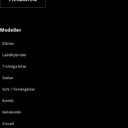
Elektriska modeller
Laddhybrid modeller
Sedan
Modeller
Elbilar
Laddhybrider
Alla Sedan
7-sitsiga bilar
CLA
Elektrisk
C-Klass
Sedan
Sedan
SUV / Terrängbilar
C-
Klass
Elektrisk
Kombi
Sedan
EQE
Elektrisk
Halvkombi
Sedan
EQS
Elektrisk
Coupé
Sedan