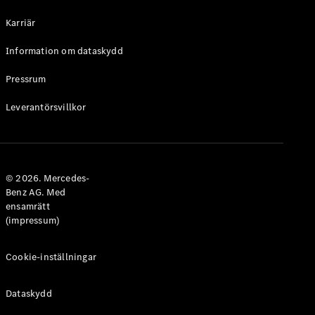
Halvkombi
Karriär
Konfigurator
Information om dataskydd
Mercedes-
Benz Online
Pressrum
Store
Leverantörsvillkor
Coupé
© 2026. Mercedes-
Benz AG. Med
ensamrätt
Alla Coupé
(impressum)
CLE Coupé
Mercedes-
AMG GT
Cookie-inställningar
Coupé
Mercedes-
Dataskydd
AMG GT 4-
Dörrars