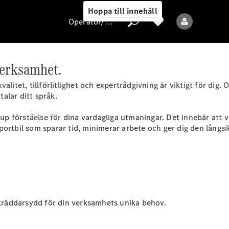
Hoppa till innehåll
Operatör/skydd av personuppgifter
verksamhet.
Operatör/skydd
alitet, tillförlitlighet och expertrådgivning är viktigt för dig
av
alar ditt språk.
personuppgifter
Modeller
förståelse för dina vardagliga utmaningar. Det innebär att vi 
ortbil som sparar tid, minimerar arbete och ger dig den långsi
Alla modeller
 skräddarsydd för din verksamhets unika behov.
Elektriska modeller