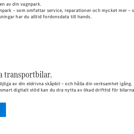
gen av din vagnpark.
npark – som omfattar service, reparationer och mycket mer – så
ningar har du alltid fordonsdata till hands.
Alla Citan
Citan
Skåpbil
Citan
Tourer
a transportbilar.
Konfigurator
öjliga av din eldrivna skåpbil – och hålla din verksamhet igån
Hitta din
smart digitalt stöd kan du dra nytta av ökad drifttid för bilarn
återförsäljare
Campingbilar