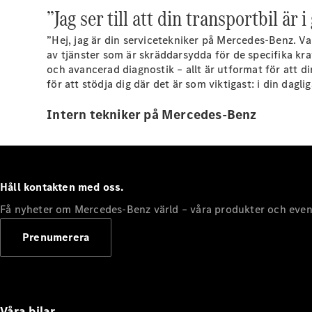
”Jag ser till att din transportbil ä
”Hej, jag är din servicetekniker på Mercedes-Benz. Va
av tjänster som är skräddarsydda för de specifika krav
och avancerad diagnostik – allt är utformat för att d
för att stödja dig där det är som viktigast: i din dagl
Intern tekniker på Mercedes-Benz
Håll kontakten med oss.
Få nyheter om Mercedes-Benz värld – våra produkter och even
Prenumerera
Våra bilar