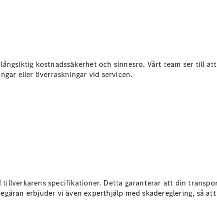
Sprinter
ngsiktig kostnadssäkerhet och sinnesro. Vårt team ser till att
ngar eller överraskningar vid servicen.
Alla
Sprinter
Sprinter
Skåpbil
Sprinter
Tourer
Sprinter
Chassi
Sprinter
 tillverkarens specifikationer. Detta garanterar att din transpor
Chassibil -
 begäran erbjuder vi även experthjälp med skadereglering, så att
dubbelhytt
Sprinter
Flakbil