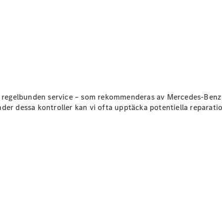
Konfigurator
Hitta din
återförsäljare
Vito
d regelbunden service – som rekommenderas av Mercedes-Benz – 
Under dessa kontroller kan vi ofta upptäcka potentiella reparation
Alla Vito
Vito Skåpbil
Vito Mixto
Vito Tourer
Konfigurator
Hitta din
återförsäljare
Citan