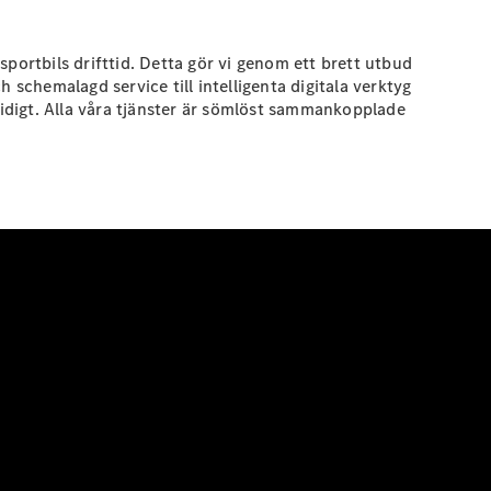
portbils drifttid. Detta gör vi genom ett brett utbud
 schemalagd service till intelligenta digitala verktyg
midigt. Alla våra tjänster är sömlöst sammankopplade