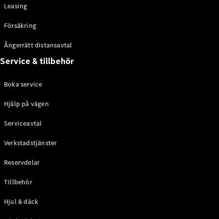
Leasing
Konfigurator
Hitta din
Försäkring
återförsäljare
eCitan
Ångerrätt distansavtal
Service & tillbehör
Boka service
Hjälp på vägen
Alla eCitan
Serviceavtal
eCitan
Elektrisk
Skåpbil
Verkstadstjänster
eCitan
Elektrisk
Tourer
Reservdelar
Konfigurator
Tillbehör
Hitta din
Hjul & däck
återförsäljare