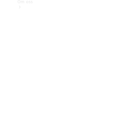
Om oss
Kontakt
Nyheter
Kunder
Karriär