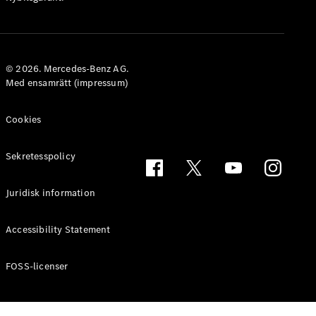
Konfigurator
© 2026. Mercedes-Benz AG.
och priser
Med ensamrätt (impressum)
Broschyrer
Aktuella
Cookies
erbjudanden
Sekretesspolicy
Boka
provkörning
Hitta
Juridisk information
återförsäljare
Accessibility Statement
Elbilar
FOSS-licenser