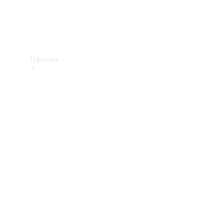
Tjänster
Översikt
Service &
underhåll
Kundsupport
Mobilitetstjänster
Digitala
tjänster
Mercedes-