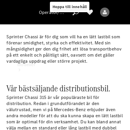
Hoppa till innehåll
Operatör/skydd av personuppgifter
Sprinter Chassi är för dig som vill ha en lätt lastbil som
förenar smidighet, styrka och effektivitet. Med sin
Operatör/skydd
mångsidighet ger den dig frihet att lösa transportbehov
av
på ett enkelt och pålitligt sätt, oavsett om det gäller
personuppgifter
vardagliga uppdrag eller större projekt.
Modeller
Vår bästsäljande distributionsbil.
Sprinter Chassi 315 är vår populäraste bil för
distribution. Redan i grundutförandet är den
välutrustad, men vi på Mercedes-Benz erbjuder även
Alla modeller
andra modeller för att du ska kunna skapa en lätt lastbil
som är optimal för din verksamhet. Du kan bland annat
Elektriska modeller
välja mellan en standard eller lång lastbil med dubbel