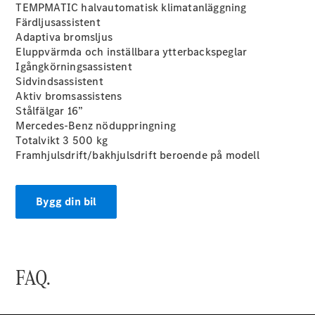
TEMPMATIC halvautomatisk klimatanläggning
Färdljusassistent
Adaptiva bromsljus
Eluppvärmda och inställbara ytterbackspeglar
Igångkörningsassistent
Sidvindsassistent
Alla Citan
Aktiv bromsassistens
Citan
Stålfälgar 16”
Skåpbil
Mercedes-Benz nöduppringning
Citan
Totalvikt 3 500 kg
Tourer
Framhjulsdrift/bakhjulsdrift beroende på modell
Konfigurator
Bygg din bil
Hitta din
återförsäljare
Campingbilar
FAQ.