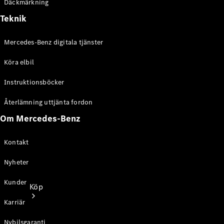
Däckmärkning
Personbilar
Teknik
Konfigurator
Mercedes-Benz digitala tjänster
Hitta din
återförsäljare
Köra elbil
Instruktionsböcker
Återlämning uttjänta fordon
Om Mercedes-Benz
Kontakt
Nyheter
Kunder
Köp
Karriär
Nybilsgaranti