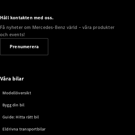
Alla
Familjebilar
Håll kontakten med oss.
Marco Polo
Få nyheter om Mercedes-Benz värld – våra produkter
Horizon
Marco Polo
och events!
Prenumerera
Konfigurator
Hitta din
återförsäljare
eSprinter
Våra bilar
Modellöversikt
Bygg din bil
Alla
Guide: Hitta rätt bil
eSprinter
eSprinter
Eldrivna transportbilar
Elektrisk
Skåpbil