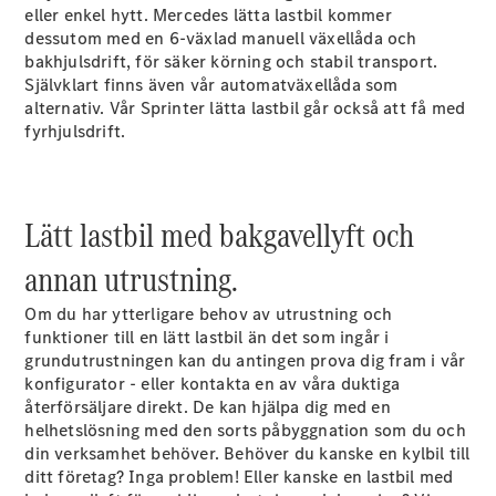
eller enkel hytt. Mercedes lätta lastbil kommer
dessutom med en 6-växlad manuell växellåda och
Sprinter
bakhjulsdrift, för säker körning och stabil transport.
Självklart finns även vår automatväxellåda som
alternativ. Vår Sprinter lätta lastbil går också att få med
fyrhjulsdrift.
Alla
Lätt lastbil med bakgavellyft och
Sprinter
Sprinter
annan utrustning.
Skåpbil
Sprinter
Om du har ytterligare behov av utrustning och
Tourer
funktioner till en lätt lastbil än det som ingår i
Sprinter
grundutrustningen kan du antingen prova dig fram i vår
Chassi
konfigurator - eller kontakta en av våra duktiga
Sprinter
återförsäljare direkt. De kan hjälpa dig med en
Chassibil -
helhetslösning med den sorts påbyggnation som du och
dubbelhytt
din verksamhet behöver. Behöver du kanske en kylbil till
Sprinter
ditt företag? Inga problem! Eller kanske en lastbil med
Flakbil