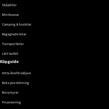
eSprinter
Skåpbilar
Elektrisk
Chassi
eSprinter
Minibussar
Elektrisk
Flakbil
Camping & husbilar
Konfigurator
Begagnade bilar
Hitta din
återförsäljare
Transportbilar
eVito
Lätt lastbil
Köpguide
Hitta återförsäljare
Alla eVito
Boka provkörning
eVito
Elektrisk
Skåpbil
Broschyrer
eVito
Elektrisk
Tourer
Finansiering