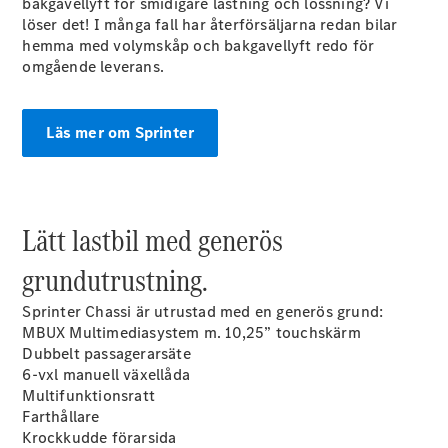
bakgavellyft för smidigare lastning och lossning? Vi
löser det! I många fall har återförsäljarna redan bilar
hemma med volymskåp och bakgavellyft redo för
Konfigurator
omgående leverans.
Hitta din
återförsäljare
Vito
Läs mer om Sprinter
Lätt lastbil med generös
Alla Vito
grundutrustning.
Vito Skåpbil
Vito Mixto
Sprinter Chassi är utrustad med en generös grund:
Vito Tourer
MBUX Multimediasystem m. 10,25” touchskärm
Dubbelt passagerarsäte
Konfigurator
6-vxl manuell växellåda
Hitta din
Multifunktionsratt
återförsäljare
Farthållare
Citan
Krockkudde förarsida