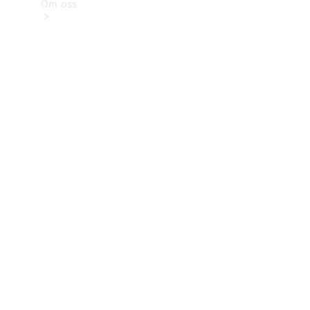
Om oss
Kontakt
Nyheter
Kunder
Karriär