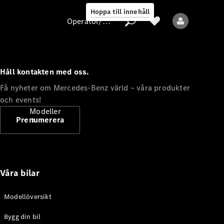
Hoppa till innehåll
Operatör/skydd av personuppgifter
Håll kontakten med oss.
Operatör/skydd
Få nyheter om Mercedes-Benz värld – våra produkter
av
och events!
personuppgifter
Modeller
Prenumerera
Våra bilar
Alla modeller
Modellöversikt
Bygg din bil
Elektriska modeller