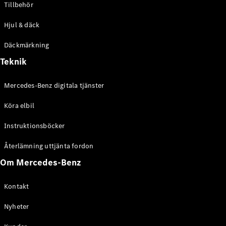
Tillbehör
Hjul & däck
Däckmärkning
Teknik
Alla Citan
Citan
Mercedes-Benz digitala tjänster
Skåpbil
Citan
Köra elbil
Tourer
Instruktionsböcker
Konfigurator
Återlämning uttjänta fordon
Hitta din
återförsäljare
Om Mercedes-Benz
Campingbilar
Kontakt
Nyheter