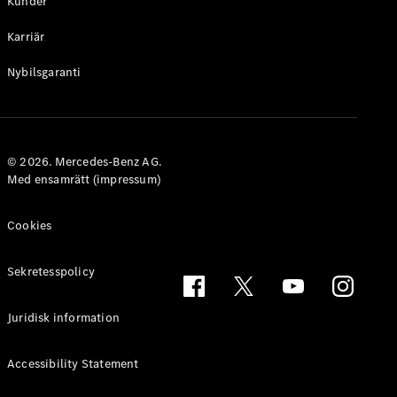
Kunder
Alla
Karriär
Familjebilar
Marco Polo
Nybilsgaranti
Horizon
Marco Polo
Konfigurator
© 2026. Mercedes-Benz AG.
Hitta din
Med ensamrätt (impressum)
återförsäljare
eSprinter
Cookies
Sekretesspolicy
Juridisk information
Alla
eSprinter
Accessibility Statement
eSprinter
Elektrisk
Skåpbil