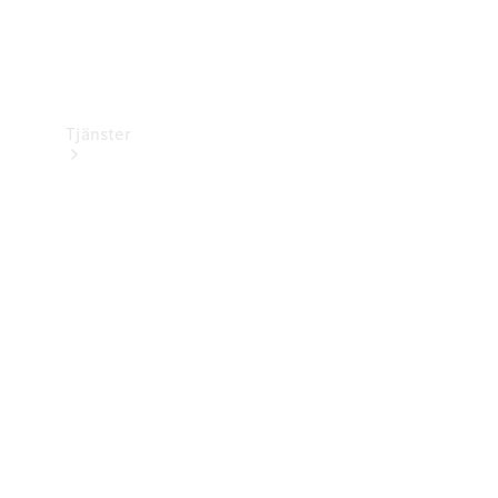
Tjänster
Översikt
Service &
underhåll
Kundsupport
Mobilitetstjänster
Digitala
tjänster
Mercedes-