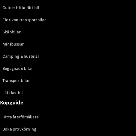
Guide: Hitta rätt bil
Sprinter
Eldrivna transportbilar
Skåpbilar
Minibussar
Camping & husbilar
Alla
Sprinter
Begagnade bilar
Sprinter
Skåpbil
Transportbilar
Sprinter
Tourer
Lätt lastbil
Sprinter
Chassi
Köpguide
Sprinter
Chassibil -
Hitta återförsäljare
dubbelhytt
Sprinter
Boka provkörning
Flakbil