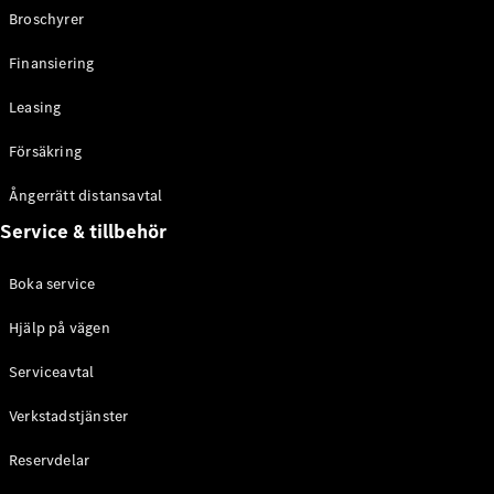
Broschyrer
Konfigurator
Finansiering
Hitta din
återförsäljare
Leasing
Vito
Försäkring
Ångerrätt distansavtal
Service & tillbehör
Alla Vito
Boka service
Vito Skåpbil
Vito Mixto
Hjälp på vägen
Vito Tourer
Serviceavtal
Konfigurator
Verkstadstjänster
Hitta din
återförsäljare
Reservdelar
Citan