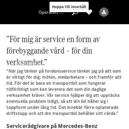
Hoppa till innehåll
Operatör/skydd av personuppgifter
”För mig är service en form av
Operatör/skydd
förebyggande vård – för din
av
personuppgifter
verksamhet.”
Modeller
”När jag tänker på fordonsservice tänker jag på allt som
är viktigt för dig: möten, medarbetare – och framför allt
tid. För det är bara en transportbil som fungerar
tillförlitligt som kan leverera det som din dagliga
verksamhet kräver. Vår service hjälper dig att upptäcka
eventuella problem tidigt, så att din bil håller sig i
toppform under lång tid. Det innebär färre oplanerade
Alla modeller
driftstopp och att din transportbil behåller sitt värde.”
Servicerådgivare på Mercedes-Benz
Elektriska modeller