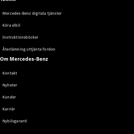
Översikt
Mercedes-Benz digitala tjänster
Våra eldrivna
transportbilar
Köra elbil
Laddning
Ladda längs
Instruktionsböcker
vägen
Körning och
Återlämning uttjänta fordon
räckvidd
Om Mercedes-Benz
Ekonomi
Klimatpremie
Kontakt
Företag och
kunder
Nyheter
Finansiering
och leasing
Kunder
Karriär
Nybilsgaranti