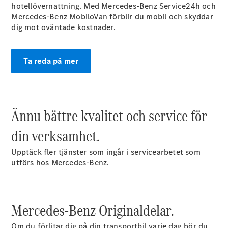
hotellövernattning. Med Mercedes-Benz Service24h och
Mercedes-Benz MobiloVan förblir du mobil och skyddar
dig mot oväntade kostnader.
Ta reda på mer
Alla Citan
Citan
Skåpbil
Citan
Tourer
Ännu bättre kvalitet och service för
din verksamhet.
Konfigurator
Hitta din
Upptäck fler tjänster som ingår i servicearbetet som
återförsäljare
utförs hos Mercedes-Benz.
Campingbilar
Mercedes-Benz Originaldelar.
Om du förlitar dig på din transportbil varje dag bör du