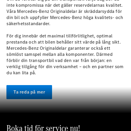
inte kompromissa när det gäller reservdelarnas kvalitet.
Alla
Våra Mercedes-Benz Originaldelar är skräddarsydda för
Familjebilar
din bil och uppfyller Mercedes-Benz höga kvalitets- och
Marco Polo
säkerhetsstandarder.
Horizon
Marco Polo
För dig innebär det maximal tillförlitlighet, optimal
prestanda och att bilen behåller sitt värde på lång sikt.
Mercedes-Benz Originaldelar garanterar också ett
Konfigurator
sömlöst samspel mellan alla komponenter. Därmed
Hitta din
förblir din transportbil vad den var från början: en
återförsäljare
verklig tillgång för din verksamhet – och en partner som
eSprinter
du kan lita på.
Ta reda på mer
Alla
eSprinter
eSprinter
Boka tid för service nu!
Elektrisk
Skåpbil