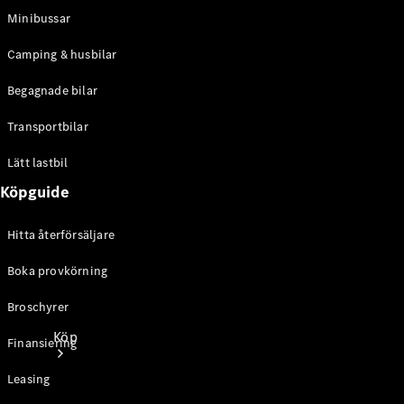
Personbilar
Minibussar
Camping & husbilar
Konfigurator
Hitta din
Begagnade bilar
återförsäljare
Transportbilar
Lätt lastbil
Köpguide
Hitta återförsäljare
Boka provkörning
Broschyrer
Köp
Finansiering
Leasing