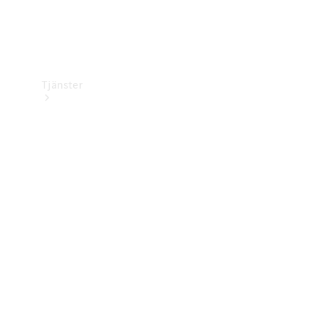
Tjänster
Översikt
Service &
underhåll
Kundsupport
Mobilitetstjänster
Digitala
tjänster
Mercedes-