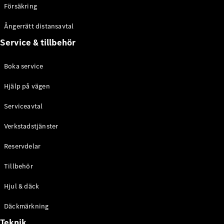
Försäkring
Ångerrätt distansavtal
Service & tillbehör
Konfigurator
och priser
Broschyrer
Boka service
Aktuella
erbjudanden
Hjälp på vägen
Serviceavtal
Boka
provkörning
Verkstadstjänster
Hitta
återförsäljare
Reservdelar
Tillbehör
Elbilar
Hjul & däck
Däckmärkning
Teknik