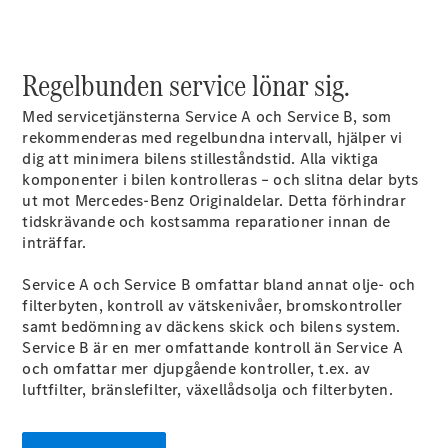
Sprinter
Regelbunden service lönar sig.
Med servicetjänsterna Service A och Service B, som
rekommenderas med regelbundna intervall, hjälper vi
dig att minimera bilens stilleståndstid. Alla viktiga
komponenter i bilen kontrolleras – och slitna delar byts
Alla
ut mot Mercedes-Benz Originaldelar. Detta förhindrar
Sprinter
tidskrävande och kostsamma reparationer innan de
Sprinter
inträffar.
Skåpbil
Sprinter
Service A och Service B omfattar bland annat olje- och
Tourer
filterbyten, kontroll av vätskenivåer, bromskontroller
Sprinter
samt bedömning av däckens skick och bilens system.
Chassi
Service B är en mer omfattande kontroll än Service A
Sprinter
och omfattar mer djupgående kontroller, t.ex. av
Chassibil -
luftfilter, bränslefilter, växellådsolja och filterbyten.
dubbelhytt
Sprinter
Flakbil