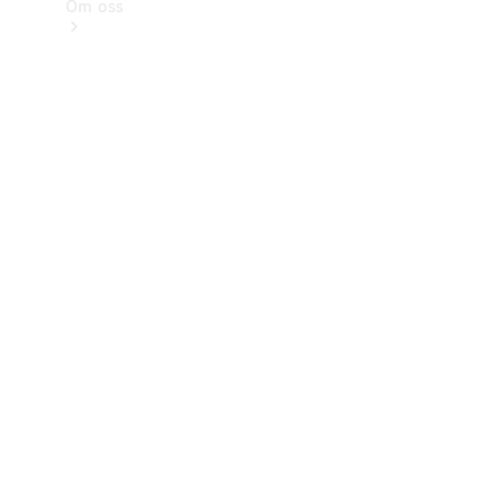
Om oss
Kontakt
Nyheter
Kunder
Karriär