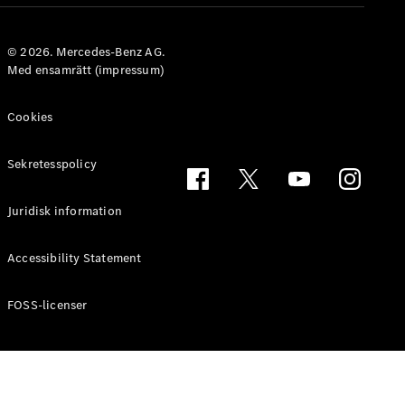
© 2026. Mercedes-Benz AG.
Översikt
Med ensamrätt (impressum)
finansieringstjänster
Erbjudanden
Cookies
Leasing och
finansiering
Försäkringar
Sekretesspolicy
Kundinformation
Digitala
Juridisk information
tjänster
Accessibility Statement
FOSS-licenser
Digitala
tjänster för