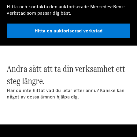
eSprinter
Hitta och kontakta den auktoriserade Mercedes-Benz-
Elektrisk
Chassi
verkstad som passar dig bäst.
eSprinter
Elektrisk
Flakbil
Hitta en auktoriserad verkstad
Konfigurator
Hitta din
återförsäljare
eVito
Andra sätt att ta din verksamhet ett
steg längre.
Har du inte hittat vad du letar efter ännu? Kanske kan
något av dessa ämnen hjälpa dig.
Alla eVito
eVito
Elektrisk
Skåpbil
eVito
Elektrisk
Tourer