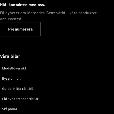
Håll kontakten med oss.
Konfigurator
Hitta din
Få nyheter om Mercedes-Benz värld – våra produkter
återförsäljare
och events!
eCitan
Prenumerera
Våra bilar
Alla eCitan
eCitan
Elektrisk
Modellöversikt
Skåpbil
eCitan
Bygg din bil
Elektrisk
Tourer
Guide: Hitta rätt bil
Konfigurator
Eldrivna transportbilar
Hitta din
återförsäljare
Skåpbilar