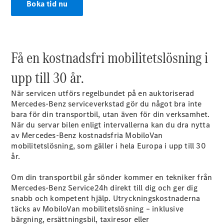
Boka tid nu
Konfigurator
Hitta din
återförsäljare
Få en kostnadsfri mobilitetslösning i
Vito
upp till 30 år.
När servicen utförs regelbundet på en auktoriserad
Mercedes-Benz serviceverkstad gör du något bra inte
bara för din transportbil, utan även för din verksamhet.
När du servar bilen enligt intervallerna kan du dra nytta
Alla Vito
av Mercedes-Benz kostnadsfria MobiloVan
Vito Skåpbil
mobilitetslösning, som gäller i hela Europa i upp till 30
Vito Mixto
år.
Vito Tourer
Om din transportbil går sönder kommer en tekniker från
Konfigurator
Mercedes-Benz Service24h direkt till dig och ger dig
Hitta din
snabb och kompetent hjälp. Utryckningskostnaderna
återförsäljare
täcks av MobiloVan mobilitetslösning – inklusive
Citan
bärgning, ersättningsbil, taxiresor eller