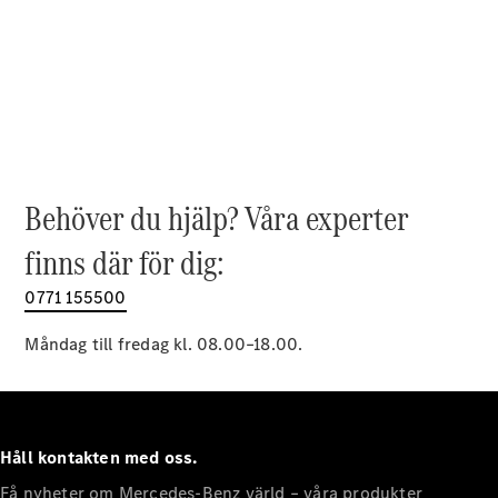
EQE
Elektrisk
SUV
EQS
Elektrisk
SUV
Mercedes-
Maybach
Elektrisk
EQS SUV
GLA
GLA
Behöver du hjälp? Våra experter
Ny
GLA
Ny
Elektrisk
finns där för dig:
GLB
Elektrisk
GLB
0771 155500
GLC
Elektrisk
GLC
Måndag till fredag kl. 08.00–18.00.
GLC Coupé
GLE
GLE Coupé
GLS
Mercedes-
Håll kontakten med oss.
Maybach
Ny
GLS
Få nyheter om Mercedes-Benz värld – våra produkter