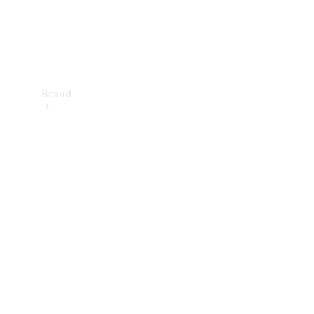
Brand
Upplev
Mercedes-
Benz