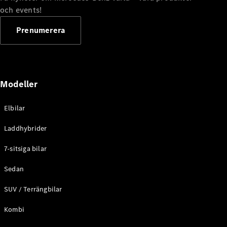
G-
och events!
Elektrisk
Klass
G-Klass
Prenumerera
Konfigurator
Mercedes-
Benz Online
Modeller
Store
Kombi
Elbilar
Laddhybrider
7-sitsiga bilar
Sedan
Alla Kombi
CLA
SUV / Terrängbilar
Shooting
Elektrisk
Brake
Kombi
C-Klass
Kombi