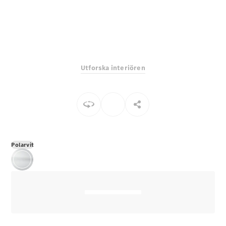
E-Klass
Sedan
S-Klass
Lång
Mercedes-
Maybach S-
Utforska interiören
Klass
Konfigurator
Mercedes-
Benz Online
Store
SUV
Polarvit
Alla Suvar
EQA
Elektrisk