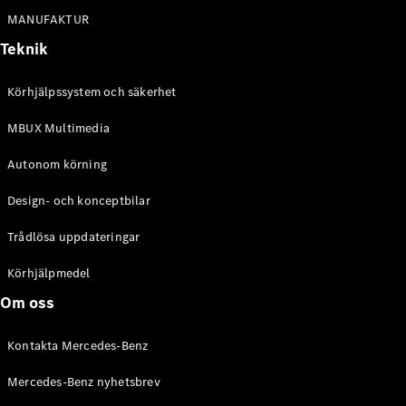
Alla
MANUFAKTUR
Cabriolet /
Roadster
Teknik
CLE
Cabriolet
Körhjälpssystem och säkerhet
Mercedes-
AMG SL
MBUX Multimedia
Roadster
Mercedes-
Autonom körning
Maybach SL
Monogram
Design- och konceptbilar
Series
Trådlösa uppdateringar
Konfigurator
Körhjälpmedel
Mercedes-
Benz Online
Om oss
Store
Grand Limousine
Kontakta Mercedes-Benz
Mercedes-Benz nyhetsbrev