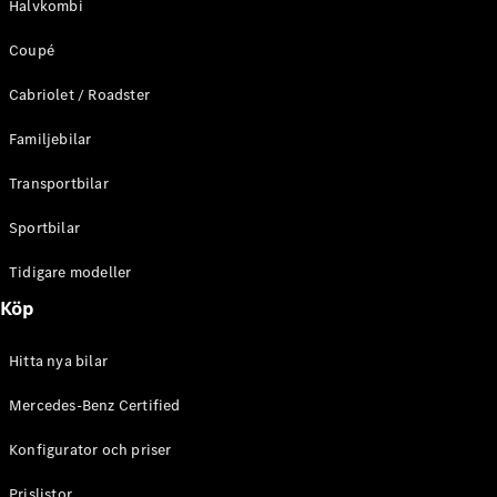
Halvkombi
C-Klass
Kombi All-
Coupé
Terrain
E-Klass
Cabriolet / Roadster
Kombi
E-Klass
Familjebilar
Kombi All-
Terrain
Transportbilar
Sportbilar
Konfigurator
Mercedes-
Tidigare modeller
Benz Online
Köp
Store
Halvkombi
Hitta nya bilar
Mercedes-Benz Certified
Konfigurator och priser
A-Klass
Prislistor