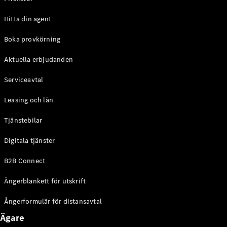
Halvkombi
Hitta din agent
Konfigurator
Boka provkörning
Mercedes-
Benz Online
Aktuella erbjudanden
Store
Coupé
Serviceavtal
Leasing och lån
Tjänstebilar
Digitala tjänster
Alla Coupé
B2B Connect
CLE Coupé
Mercedes-
Ångerblankett för utskrift
AMG GT
Coupé
Ångerformulär för distansavtal
Mercedes-
AMG GT 4-
Ägare
Dörrars