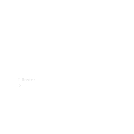
Laddningsutrustning
Collection
Bilvård
Tjänster
Alla tjänster