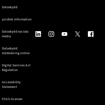
Alla
Dataskydd
Familjebilar
/ Camping
Juridisk information
van
EQV
Elektrisk
Dataskydd sociala
V-Klass
media
Marco Polo
Marco Polo
Horizon
Dataskydd
tidsbokning online
Konfigurator
Mercedes-
Digital Services Act
Benz Online
Regulation
Store
Accessibility
Transportbilar
Statement
FOSS-licenser
Konfigurator
Mercedes-Benz Online Store