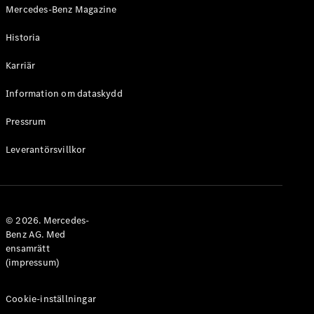
Mercedes-Benz Magazine
Historia
Karriär
VLE
Elektrisk
Information om dataskydd
Konfigurator
Pressrum
Mercedes-
Benz Online
Leverantörsvillkor
Store
Familjebilar / Camping van
© 2026. Mercedes-
Benz AG. Med
ensamrätt
(impressum)
Cookie-inställningar