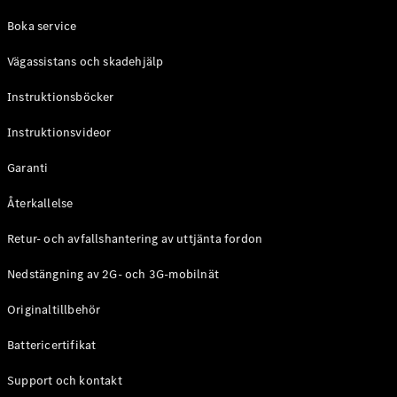
Coupé
Boka service
Mercedes-
AMG GT
Vägassistans och skadehjälp
Elektrisk
4-Dörrars
Coupé
Instruktionsböcker
Instruktionsvideor
Konfigurator
Mercedes-
Garanti
Benz Online
Store
Återkallelse
Cabriolet / Roadster
Retur- och avfallshantering av uttjänta fordon
Nedstängning av 2G- och 3G-mobilnät
Originaltillbehör
Battericertifikat
Support och kontakt