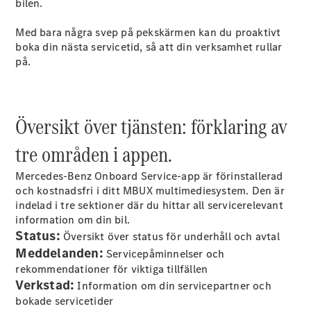
bilen.
Med bara några svep på pekskärmen kan du proaktivt
Konfigurator
boka din nästa servicetid, så att din verksamhet rullar
Hitta din
på.
återförsäljare
Vito
Översikt över tjänsten: förklaring av
tre områden i appen.
Mercedes-Benz Onboard Service-app är förinstallerad
Alla Vito
och kostnadsfri i ditt MBUX multimediesystem. Den är
Vito Skåpbil
indelad i tre sektioner där du hittar all servicerelevant
Vito Mixto
information om din bil.
Vito Tourer
Status:
Översikt över status för underhåll och avtal
Meddelanden:
Servicepåminnelser och
Konfigurator
rekommendationer för viktiga tillfällen
Hitta din
Verkstad:
Information om din servicepartner och
återförsäljare
bokade servicetider
Citan