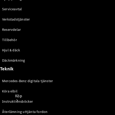
Personbilar
Serviceavtal
Konfigurator
Verkstadstjänster
Hitta din
Reservdelar
återförsäljare
Tillbehör
Hjul & däck
Däckmärkning
Teknik
Mercedes-Benz digitala tjänster
Köra elbil
Köp
Instruktionsböcker
Återlämning uttjänta fordon