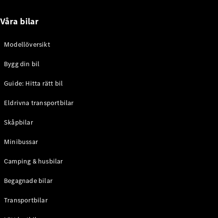
eSprinter
Elektrisk
Chassi
Våra bilar
eSprinter
Elektrisk
Flakbil
Modellöversikt
Konfigurator
Bygg din bil
Hitta din
återförsäljare
Guide: Hitta rätt bil
eVito
Eldrivna transportbilar
Skåpbilar
Minibussar
Camping & husbilar
Alla eVito
eVito
Elektrisk
Begagnade bilar
Skåpbil
eVito
Transportbilar
Elektrisk
Tourer