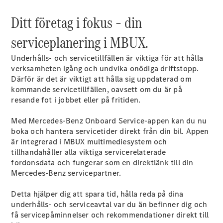
Ditt företag i fokus – din
Sprinter
serviceplanering i MBUX.
Underhålls- och servicetillfällen är viktiga för att hålla
verksamheten igång och undvika onödiga driftstopp.
Därför är det är viktigt att hålla sig uppdaterad om
kommande servicetillfällen, oavsett om du är på
Alla
resande fot i jobbet eller på fritiden.
Sprinter
Sprinter
Med Mercedes-Benz Onboard Service-appen kan du nu
Skåpbil
boka och hantera servicetider direkt från din bil. Appen
Sprinter
är integrerad i MBUX multimediesystem och
Tourer
tillhandahåller alla viktiga servicerelaterade
Sprinter
fordonsdata och fungerar som en direktlänk till din
Chassi
Mercedes-Benz servicepartner.
Sprinter
Chassibil -
Detta hjälper dig att spara tid, hålla reda på dina
dubbelhytt
underhålls- och serviceavtal var du än befinner dig och
Sprinter
få servicepåminnelser och rekommendationer direkt till
Flakbil