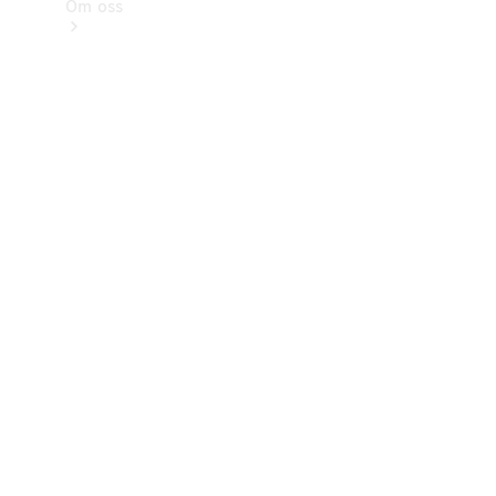
Om oss
Kontakt
Nyheter
Kunder
Karriär