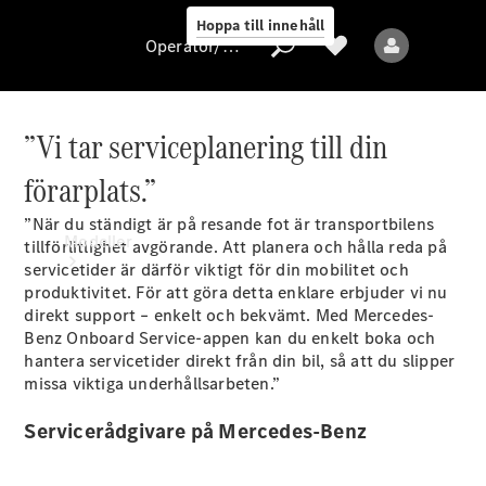
Hoppa till innehåll
Operatör/skydd av personuppgifter
”Vi tar serviceplanering till din
Operatör/skydd
förarplats.”
av
personuppgifter
”När du ständigt är på resande fot är transportbilens
Modeller
tillförlitlighet avgörande. Att planera och hålla reda på
servicetider är därför viktigt för din mobilitet och
produktivitet. För att göra detta enklare erbjuder vi nu
direkt support – enkelt och bekvämt. Med Mercedes-
Benz Onboard
Service-appen
kan du enkelt boka och
hantera servicetider direkt från din bil, så att du slipper
missa viktiga underhållsarbeten.”
Alla modeller
Servicerådgivare på Mercedes-Benz
Elektriska modeller