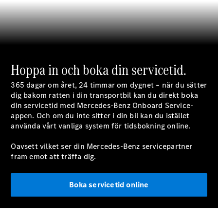
Alla Citan
Hoppa in och boka din servicetid.
Citan
Skåpbil
365 dagar om året, 24 timmar om dygnet – när du sätter
Citan
dig bakom ratten i din transportbil kan du direkt boka
Tourer
din servicetid med Mercedes-Benz Onboard Service-
appen. Och om du inte sitter i din bil kan du istället
använda vårt vanliga system för tidsbokning online.
Konfigurator
Hitta din
Oavsett vilket ser din Mercedes-Benz servicepartner
återförsäljare
fram emot att träffa dig.
Campingbilar
Boka servicetid online