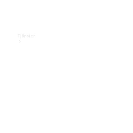
Tjänster
Översikt
Service &
underhåll
Kundsupport
Mobilitetstjänster
Digitala
tjänster
Mercedes-