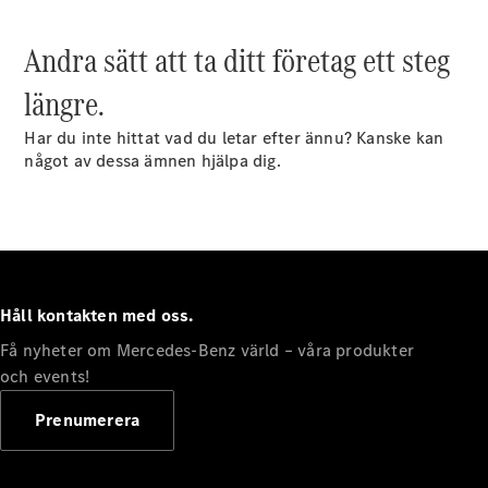
Alla
Andra sätt att ta ditt företag ett steg
Familjebilar
Marco Polo
längre.
Horizon
Marco Polo
Har du inte hittat vad du letar efter ännu? Kanske kan
något av dessa ämnen hjälpa dig.
Konfigurator
Hitta din
återförsäljare
eSprinter
Håll kontakten med oss.
Få nyheter om Mercedes-Benz värld – våra produkter
och events!
Alla
Prenumerera
eSprinter
eSprinter
Elektrisk
Skåpbil