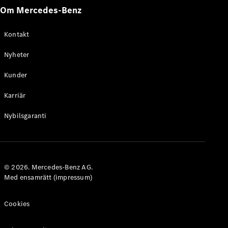
Om Mercedes-Benz
Kontakt
Konfigurator
och priser
Nyheter
Broschyrer
Kunder
Aktuella
erbjudanden
Karriär
Boka
Nybilsgaranti
provkörning
Hitta
återförsäljare
© 2026. Mercedes-Benz AG.
Elbilar
Med ensamrätt (impressum)
Cookies