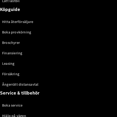
Lätt lastbil
Konfigurator
Köpguide
Hitta din
återförsäljare
Hitta återförsäljare
eCitan
Boka provkörning
Broschyrer
Finansiering
Alla eCitan
Leasing
eCitan
Elektrisk
Skåpbil
Försäkring
eCitan
Elektrisk
Tourer
Ångerrätt distansavtal
Service & tillbehör
Konfigurator
Hitta din
Boka service
återförsäljare
Hjälp på vägen