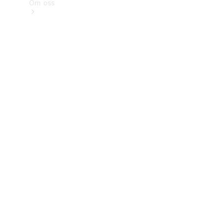
Om oss
Kontakt
Nyheter
Kunder
Karriär