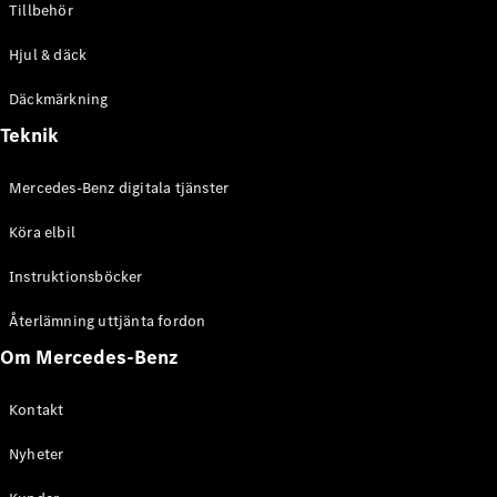
Tillbehör
Hjul & däck
Däckmärkning
Teknik
Alla Citan
Citan
Mercedes-Benz digitala tjänster
Skåpbil
Citan
Köra elbil
Tourer
Instruktionsböcker
Konfigurator
Återlämning uttjänta fordon
Hitta din
återförsäljare
Om Mercedes-Benz
Campingbilar
Kontakt
Nyheter