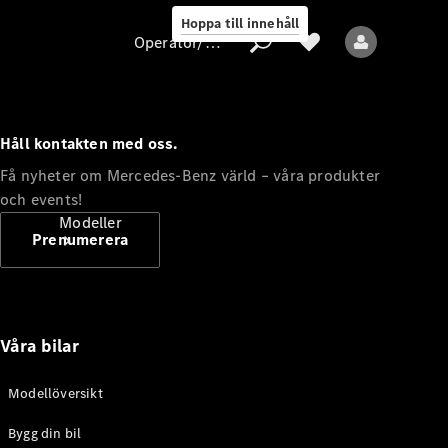
Hoppa till innehåll
Operatör/skydd av personuppgifter
Håll kontakten med oss.
Operatör/skydd
Få nyheter om Mercedes-Benz värld – våra produkter
av
och events!
personuppgifter
Modeller
Prenumerera
Våra bilar
Alla modeller
Modellöversikt
Bygg din bil
Elektriska modeller