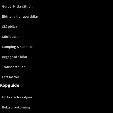
Guide: Hitta rätt bil
Sprinter
Eldrivna transportbilar
Skåpbilar
Minibussar
Camping & husbilar
Alla
Sprinter
Begagnade bilar
Sprinter
Skåpbil
Transportbilar
Sprinter
Tourer
Lätt lastbil
Sprinter
Chassi
Köpguide
Sprinter
Chassibil -
Hitta återförsäljare
dubbelhytt
Sprinter
Boka provkörning
Flakbil