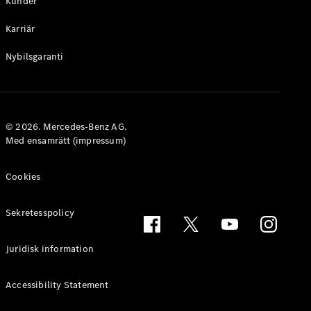
Kunder
Alla
Karriär
Familjebilar
Marco Polo
Nybilsgaranti
Horizon
Marco Polo
Konfigurator
© 2026. Mercedes-Benz AG.
Hitta din
Med ensamrätt (impressum)
återförsäljare
eSprinter
Cookies
Sekretesspolicy
Juridisk information
Alla
eSprinter
Accessibility Statement
eSprinter
Elektrisk
Skåpbil