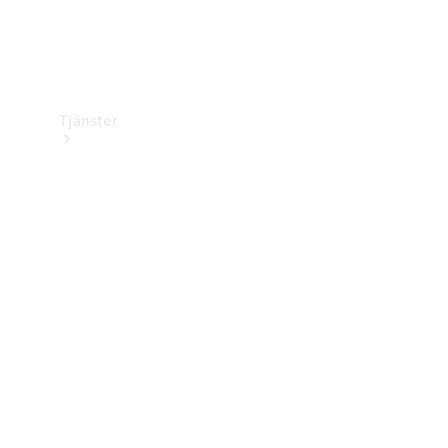
Tjänster
Översikt
Service &
underhåll
Kundsupport
Mobilitetstjänster
Digitala
tjänster
Mercedes-