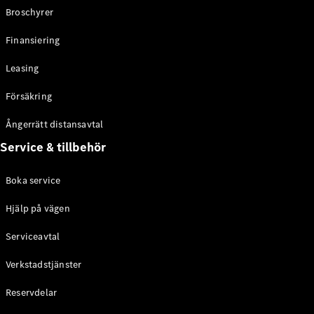
Broschyrer
Konfigurator
Finansiering
Hitta din
återförsäljare
Leasing
Vito
Försäkring
Ångerrätt distansavtal
Service & tillbehör
Alla Vito
Boka service
Vito Skåpbil
Vito Mixto
Hjälp på vägen
Vito Tourer
Serviceavtal
Konfigurator
Verkstadstjänster
Hitta din
återförsäljare
Reservdelar
Citan