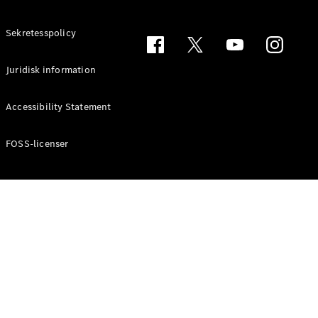
Sekretesspolicy
Konfigurator
Juridisk information
och priser
Broschyrer
Aktuella
Accessibility Statement
erbjudanden
FOSS-licenser
Boka
provkörning
Hitta
återförsäljare
Elbilar