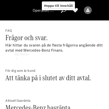
Hoppa till innehåll
Operatör/skydd av personuppgifter
FAQ
Frågor och svar.
Operatör/skydd
av
Här hittar du svaren på de flesta frågorna angående ditt
personuppgifter
avtal med Mercedes-Benz Finans.
Modeller
För dig som är kund
Att tänka på i slutet av ditt avtal.
Alla modeller
Aktuell basränta
Mercedes-Benz basränta.
Elektriska modeller