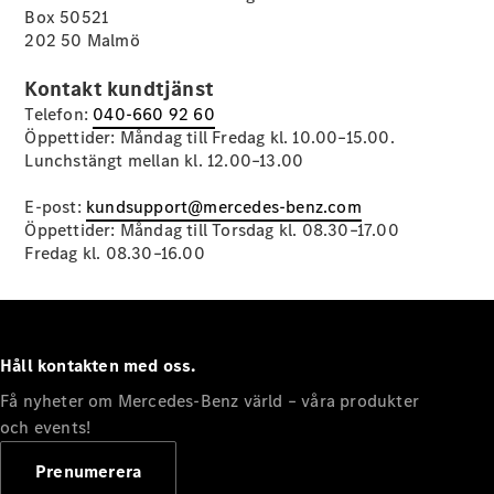
Box 50521
202 50 Malmö
Kontakt kundtjänst
Telefon:
040-660 92 60
Öppettider: Måndag till Fredag kl. 10.00–15.00.
Alla Citan
Lunchstängt mellan kl. 12.00–13.00
Citan
Skåpbil
E-post:
kundsupport@mercedes-benz.com
Citan
Öppettider: Måndag till Torsdag kl. 08.30–17.00
Tourer
Fredag kl. 08.30–16.00
Konfigurator
Hitta din
återförsäljare
Håll kontakten med oss.
Campingbilar
Få nyheter om Mercedes-Benz värld – våra produkter
och events!
Prenumerera