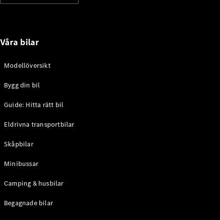
Alla
Familjebilar
Marco Polo
Våra bilar
Horizon
Marco Polo
Modellöversikt
Konfigurator
Bygg din bil
Hitta din
återförsäljare
Guide: Hitta rätt bil
eSprinter
Eldrivna transportbilar
Skåpbilar
Minibussar
Camping & husbilar
Alla
eSprinter
Begagnade bilar
eSprinter
Elektrisk
Skåpbil