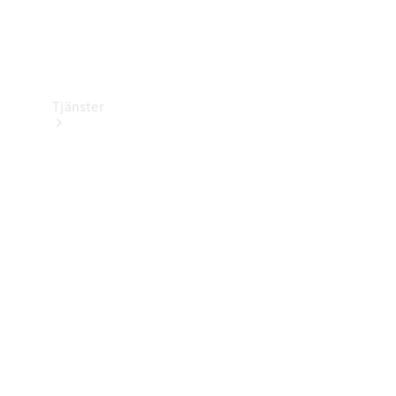
Tjänster
Översikt
Service &
underhåll
Kundsupport
Mobilitetstjänster
Digitala
tjänster
Mercedes-