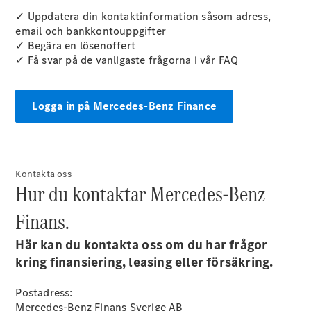
✓ Uppdatera din kontaktinformation såsom adress,
email och bankkontouppgifter
Konfigurator
✓ Begära en lösenoffert
Hitta din
✓ Få svar på de vanligaste frågorna i vår FAQ
återförsäljare
Vito
Logga in på Mercedes-Benz Finance
Kontakta oss
Alla Vito
Hur du kontaktar Mercedes-Benz
Vito Skåpbil
Vito Mixto
Finans.
Vito Tourer
Här kan du kontakta oss om du har frågor
Konfigurator
kring finansiering, leasing eller försäkring.
Hitta din
återförsäljare
Postadress:
Citan
Mercedes-Benz Finans Sverige AB