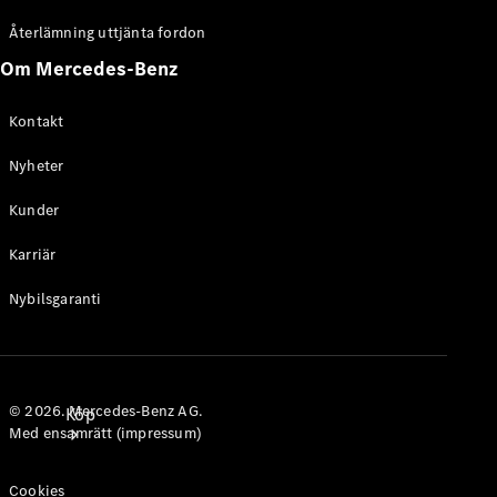
Personbilar
Återlämning uttjänta fordon
Om Mercedes-Benz
Konfigurator
Hitta din
Kontakt
återförsäljare
Nyheter
Kunder
Karriär
Nybilsgaranti
© 2026. Mercedes-Benz AG.
Köp
Med ensamrätt (impressum)
Cookies