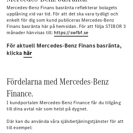
Mercedes-Benz Finans basränta reflekterar bolagets
Sprinter
upplåning vid var tid. För att det ska vara tydligt och
enkelt för dig som kund publiceras Mercedes-Benz
Finans basränta här på hemsidan. För att följa STIBOR 3
månader hänvisas till:
https://swfbf.se
För aktuell Mercedes-Benz Finans basränta,
klicka
här
Alla
Sprinter
Sprinter
Skåpbil
Fördelarna med Mercedes-Benz
Sprinter
Tourer
Finance.
Sprinter
Chassi
I kundportalen Mercedes-Benz Finance får du tillgång
Sprinter
till dina avtal när som helst på dygnet.
Chassibil -
dubbelhytt
Där kan du använda våra självbetjäningstjänster för att
Sprinter
till exempel:
Flakbil