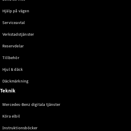
Konfigurator
Hjälp på vägen
Hitta din
återförsäljare
Serviceavtal
eCitan
Verkstadstjänster
Reservdelar
Tillbehör
Alla eCitan
Hjul & däck
eCitan
Elektrisk
Skåpbil
Däckmärkning
eCitan
Teknik
Elektrisk
Tourer
Mercedes-Benz digitala tjänster
Konfigurator
Hitta din
Köra elbil
återförsäljare
Instruktionsböcker