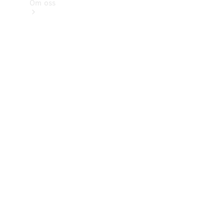
Om oss
Kontakt
Nyheter
Kunder
Karriär