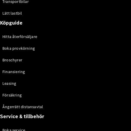
Transportbilar
eSprinter
Elektrisk
Chassi
Lätt lastbil
eSprinter
Elektrisk
Flakbil
Köpguide
Hitta återförsäljare
Konfigurator
Hitta din
Boka provkörning
återförsäljare
eVito
Broschyrer
Finansiering
Leasing
Försäkring
Alla eVito
eVito
Ångerrätt distansavtal
Elektrisk
Skåpbil
Service & tillbehör
eVito
Elektrisk
Tourer
Boka service