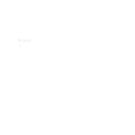
Brand
Upplev
Mercedes-
Benz