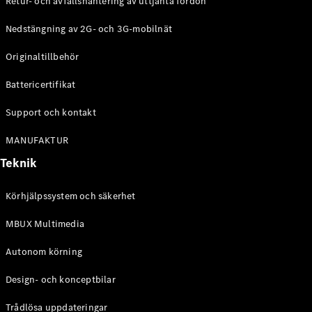
Retur- och avfallshantering av uttjänta fordon
G-
Elektrisk
Klass
Nedstängning av 2G- och 3G-mobilnät
G-Klass
Originaltillbehör
Konfigurator
Battericertifikat
Mercedes-
Benz Online
Support och kontakt
Store
Kombi
MANUFAKTUR
Teknik
Körhjälpssystem och säkerhet
MBUX Multimedia
Alla Kombi
CLA
Autonom körning
Shooting
Elektrisk
Brake
Design- och konceptbilar
C-Klass
Kombi
Trådlösa uppdateringar