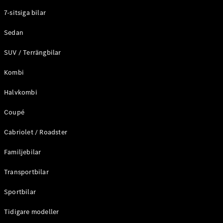
Elektriska modeller
7-sitsiga bilar
Laddhybrid modeller
Sedan
Sedan
SUV / Terrängbilar
Kombi
Halvkombi
Coupé
Alla Sedan
CLA
Elektrisk
Cabriolet / Roadster
C-Klass
Sedan
Familjebilar
C-
Klass
Elektrisk
Transportbilar
Sedan
EQE
Sportbilar
Elektrisk
Sedan
EQS
Tidigare modeller
Elektrisk
Sedan