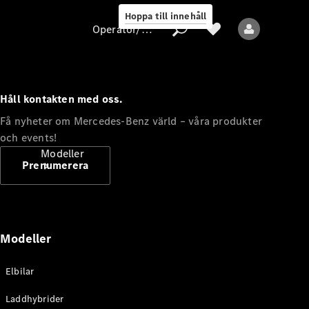
Hoppa till innehåll
Operatör/skydd av personuppgifter
Håll kontakten med oss.
Operatör/skydd
Få nyheter om Mercedes-Benz värld – våra produkter
av
och events!
personuppgifter
Modeller
Prenumerera
Modeller
Alla modeller
Elbilar
Nya modeller
Laddhybrider