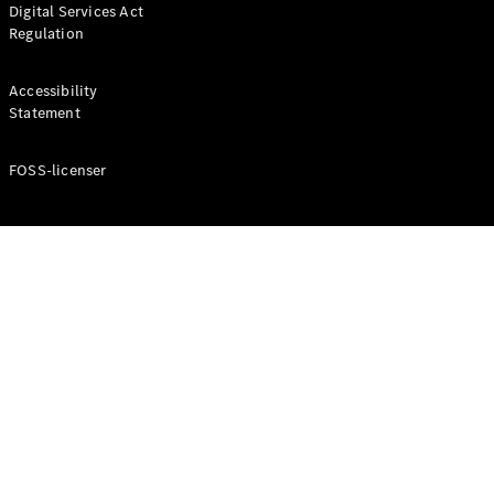
Digital Services Act
Coupé
Regulation
Mercedes-
AMG GT
Elektrisk
4-Dörrars
Accessibility
Coupé
Statement
FOSS-licenser
Konfigurator
Mercedes-
Benz Online
Store
Cabriolet / Roadster