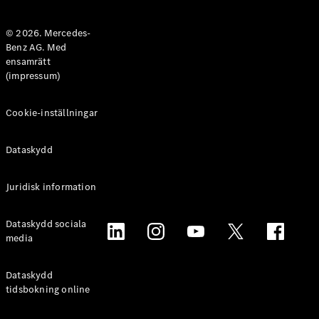
Halvkombi
© 2026. Mercedes-
Benz AG. Med
Konfigurator
ensamrätt
Mercedes-
(impressum)
Benz Online
Store
Coupé
Cookie-inställningar
Dataskydd
Juridisk information
Alla Coupé
Dataskydd sociala
CLE Coupé
media
Mercedes-
AMG GT
Coupé
Dataskydd
Mercedes-
tidsbokning online
AMG GT 4-
Dörrars