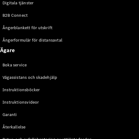
Digitala tjänster
EQE
Elektrisk
SUV
B2B Connect
EQS
Elektrisk
SUV
Ångerblankett för utskrift
Mercedes-
Maybach
Elektrisk
Ångerformulär för distansavtal
EQS SUV
Ägare
GLA
GLA
Ny
GLA
Ny
Elektrisk
Boka service
GLB
Elektrisk
GLB
Vägassistans och skadehjälp
GLC
Elektrisk
GLC
Instruktionsböcker
GLC Coupé
Instruktionsvideor
GLE
GLE Coupé
Garanti
GLS
Mercedes-
Återkallelse
Maybach
Ny
GLS