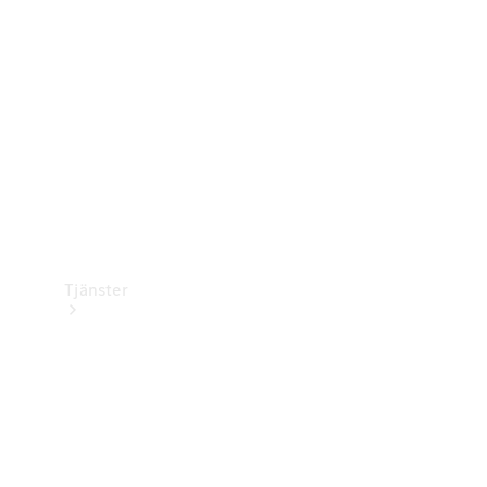
Laddningsutrustning
Collection
Bilvård
Tjänster
Alla tjänster