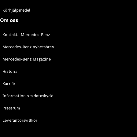
C-Klass
Kombi All-
Körhjälpmedel
Terrain
Om oss
E-Klass
Kombi
Kontakta Mercedes-Benz
E-Klass
Kombi All-
Mercedes-Benz nyhetsbrev
Terrain
Mercedes-Benz Magazine
Konfigurator
Historia
Mercedes-
Benz Online
Karriär
Store
Halvkombi
Information om dataskydd
Pressrum
Leverantörsvillkor
A-Klass