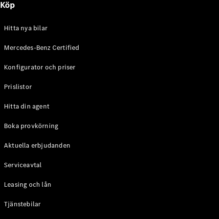
Köp
E-Klass
Sedan
S-Klass
Hitta nya bilar
Lång
Mercedes-
Mercedes-Benz Certified
Maybach S-
Konfigurator och priser
Klass
Prislistor
Konfigurator
Mercedes-
Hitta din agent
Benz Online
Store
Boka provkörning
SUV
Aktuella erbjudanden
Serviceavtal
Leasing och lån
Tjänstebilar
Alla Suvar
EQA
Elektrisk