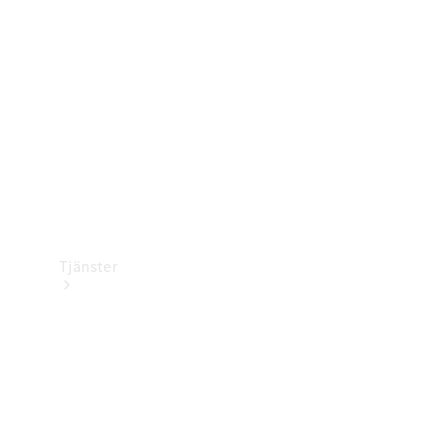
Laddningsutrustning
Collection
Bilvård
Tjänster
Alla tjänster