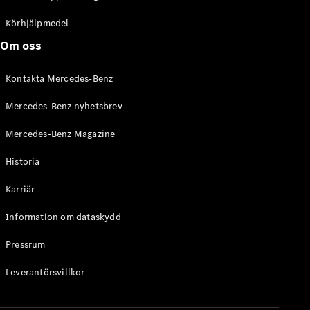
C-Klass
Kombi All-
Körhjälpmedel
Terrain
Om oss
E-Klass
Kombi
Kontakta Mercedes-Benz
E-Klass
Kombi All-
Mercedes-Benz nyhetsbrev
Terrain
Mercedes-Benz Magazine
Konfigurator
Historia
Mercedes-
Benz Online
Karriär
Store
Halvkombi
Information om dataskydd
Pressrum
Leverantörsvillkor
A-Klass