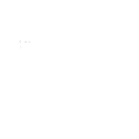
Brand
Upplev
Mercedes-
Benz