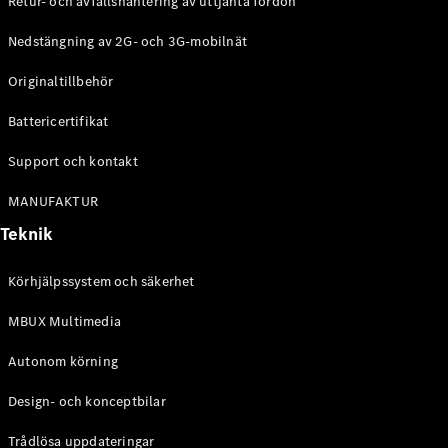
Retur- och avfallshantering av uttjänta fordon
G-
Elektrisk
Klass
Nedstängning av 2G- och 3G-mobilnät
G-Klass
Originaltillbehör
Konfigurator
Battericertifikat
Mercedes-
Benz Online
Support och kontakt
Store
Kombi
MANUFAKTUR
Teknik
Körhjälpssystem och säkerhet
MBUX Multimedia
Alla Kombi
CLA
Autonom körning
Shooting
Elektrisk
Brake
Design- och konceptbilar
C-Klass
Kombi
Trådlösa uppdateringar