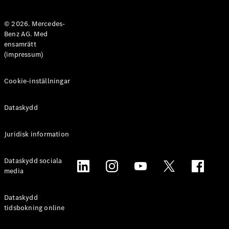
Halvkombi
© 2026. Mercedes-
Benz AG. Med
Konfigurator
ensamrätt
Mercedes-
(impressum)
Benz Online
Store
Coupé
Cookie-inställningar
Dataskydd
Juridisk information
Alla Coupé
Dataskydd sociala
CLE Coupé
media
Mercedes-
AMG GT
Coupé
Dataskydd
Mercedes-
tidsbokning online
AMG GT 4-
Dörrars