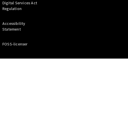
Digital Services Act
Coupé
Regulation
Mercedes-
AMG GT
Elektrisk
4-Dörrars
Accessibility
Coupé
Statement
FOSS-licenser
Konfigurator
Mercedes-
Benz Online
Store
Cabriolet / Roadster