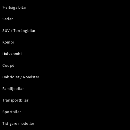
Elektriska modeller
7-sitsiga bilar
Laddhybrid modeller
Sedan
Sedan
SUV / Terrängbilar
Kombi
Halvkombi
Coupé
Alla Sedan
CLA
Elektrisk
Cabriolet / Roadster
C-Klass
Sedan
Familjebilar
C-
Klass
Elektrisk
Transportbilar
Sedan
EQE
Sportbilar
Elektrisk
Sedan
EQS
Tidigare modeller
Elektrisk
Sedan