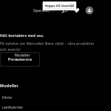
Hoppa till innehåll
Operatör/skydd av personuppgifter
Håll kontakten med oss.
Operatör/skydd
Få nyheter om Mercedes-Benz värld – våra produkter
av
och events!
personuppgifter
Modeller
Prenumerera
Modeller
Alla modeller
Elbilar
Nya modeller
Laddhybrider