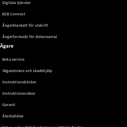
Digitala tjänster
EQE
Elektrisk
SUV
B2B Connect
EQS
Elektrisk
SUV
Ångerblankett för utskrift
Mercedes-
Maybach
Elektrisk
Ångerformulär för distansavtal
EQS SUV
Ägare
GLA
GLA
Ny
GLA
Ny
Elektrisk
Boka service
GLB
Elektrisk
GLB
Vägassistans och skadehjälp
GLC
Elektrisk
GLC
Instruktionsböcker
GLC Coupé
Instruktionsvideor
GLE
GLE Coupé
Garanti
GLS
Mercedes-
Återkallelse
Maybach
Ny
GLS