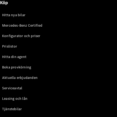
Köp
E-Klass
Sedan
S-Klass
Hitta nya bilar
Lång
Mercedes-
Mercedes-Benz Certified
Maybach S-
Konfigurator och priser
Klass
Prislistor
Konfigurator
Mercedes-
Hitta din agent
Benz Online
Store
Boka provkörning
SUV
Aktuella erbjudanden
Serviceavtal
Leasing och lån
Tjänstebilar
Alla Suvar
EQA
Elektrisk