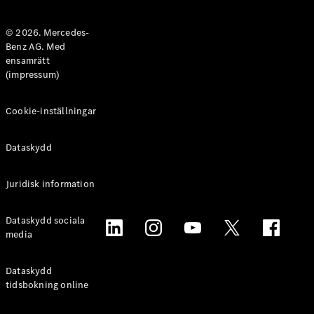
Halvkombi
© 2026. Mercedes-
Benz AG. Med
Konfigurator
ensamrätt
Mercedes-
(impressum)
Benz Online
Store
Coupé
Cookie-inställningar
Dataskydd
Juridisk information
Alla Coupé
Dataskydd sociala
CLE Coupé
media
Mercedes-
AMG GT
Coupé
Dataskydd
Mercedes-
tidsbokning online
AMG GT 4-
Dörrars