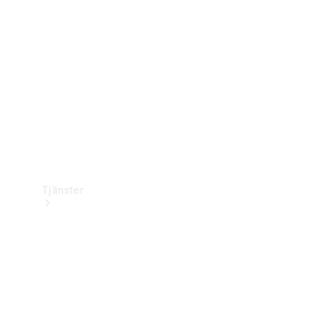
Laddningsutrustning
Collection
Bilvård
Tjänster
Alla tjänster