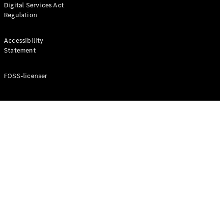
Digital Services Act
Coupé
Regulation
Mercedes-
AMG GT
Elektrisk
4-Dörrars
Accessibility
Coupé
Statement
FOSS-licenser
Konfigurator
Mercedes-
Benz Online
Store
Cabriolet / Roadster