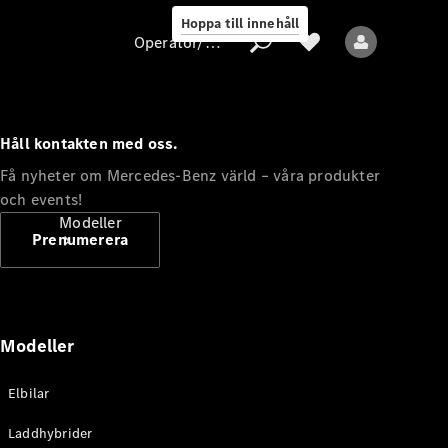
Hoppa till innehåll
Operatör/skydd av personuppgifter
Håll kontakten med oss.
Operatör/skydd
Få nyheter om Mercedes-Benz värld – våra produkter
av
och events!
personuppgifter
Modeller
Prenumerera
Modeller
Alla modeller
Elbilar
Nya modeller
Laddhybrider