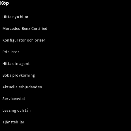
Köp
E-Klass
Sedan
S-Klass
Hitta nya bilar
Lång
Mercedes-
Mercedes-Benz Certified
Maybach S-
Konfigurator och priser
Klass
Prislistor
Konfigurator
Mercedes-
Hitta din agent
Benz Online
Store
Boka provkörning
SUV
Aktuella erbjudanden
Serviceavtal
Leasing och lån
Tjänstebilar
Alla Suvar
EQA
Elektrisk