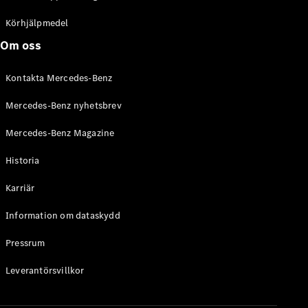
C-Klass
Kombi All-
Körhjälpmedel
Terrain
Om oss
E-Klass
Kombi
Kontakta Mercedes-Benz
E-Klass
Kombi All-
Mercedes-Benz nyhetsbrev
Terrain
Mercedes-Benz Magazine
Konfigurator
Historia
Mercedes-
Benz Online
Karriär
Store
Halvkombi
Information om dataskydd
Pressrum
Leverantörsvillkor
A-Klass