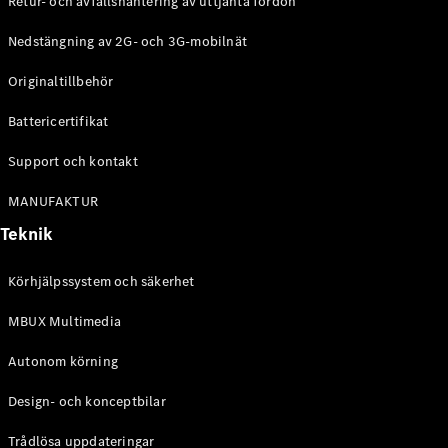
Retur- och avfallshantering av uttjänta fordon
G-
Elektrisk
Klass
Nedstängning av 2G- och 3G-mobilnät
G-Klass
Originaltillbehör
Konfigurator
Battericertifikat
Mercedes-
Benz Online
Support och kontakt
Store
Kombi
MANUFAKTUR
Teknik
Körhjälpssystem och säkerhet
MBUX Multimedia
Alla Kombi
CLA
Autonom körning
Shooting
Elektrisk
Brake
Design- och konceptbilar
C-Klass
Kombi
Trådlösa uppdateringar