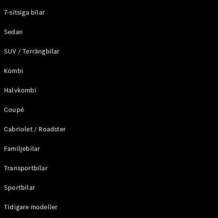
Elektriska modeller
7-sitsiga bilar
Laddhybrid modeller
Sedan
Sedan
SUV / Terrängbilar
Kombi
Halvkombi
Coupé
Alla Sedan
CLA
Elektrisk
Cabriolet / Roadster
C-Klass
Sedan
Familjebilar
C-
Klass
Elektrisk
Transportbilar
Sedan
EQE
Sportbilar
Elektrisk
Sedan
EQS
Tidigare modeller
Elektrisk
Sedan