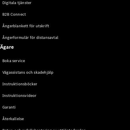
Digitala tjänster
EQE
Elektrisk
SUV
B2B Connect
EQS
Elektrisk
SUV
Ångerblankett för utskrift
Mercedes-
Maybach
Elektrisk
Ångerformulär för distansavtal
EQS SUV
Ägare
GLA
GLA
Ny
GLA
Ny
Elektrisk
Boka service
GLB
Elektrisk
GLB
Vägassistans och skadehjälp
GLC
Elektrisk
GLC
Instruktionsböcker
GLC Coupé
Instruktionsvideor
GLE
GLE Coupé
Garanti
GLS
Mercedes-
Återkallelse
Maybach
Ny
GLS