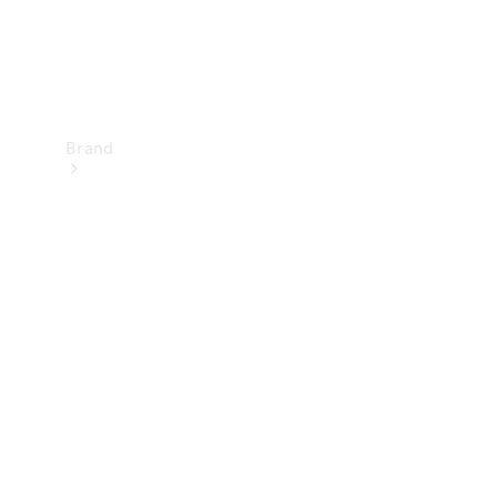
Brand
Upplev
Mercedes-
Benz