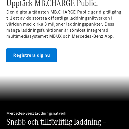
Upptäck MB.CHARGE Public.
Elektriska modeller
Laddhybrid modeller
Den digitala tjänsten MB.CHARGE
Public
ger dig tillgång
till ett av de största offentliga laddningsnätverken i
världen med cirka 3 miljoner laddningspunkter. Dess
Sedan
många laddningsfunktioner är sömlöst integrerad i
multimediasystemet MBUX och Mercedes-Benz App.
Registrera dig nu
Alla Sedan
CLA
Elektrisk
C-Klass
Sedan
C-
Klass
Elektrisk
Sedan
EQE
Elektrisk
Mercedes-Benz laddningsnätverk
Sedan
Snabb och tillförlitlig laddning –
EQS
Elektrisk
Sedan