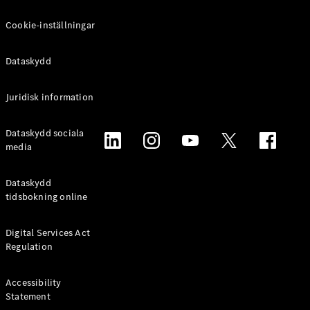
Online store
Cookie-inställningar
privatkund
Online store
företagskund
Dataskydd
Juridisk information
Aktuella
erbjudanden
Tjänstebilar
Dataskydd sociala
Mercedes-
media
Benz
Certified
Dataskydd
tidsbokning online
Konfigurator
och priser
Digital Services Act
Prislistor
Regulation
Boka
provkörning
Leasing och
Accessibility
lån
Statement