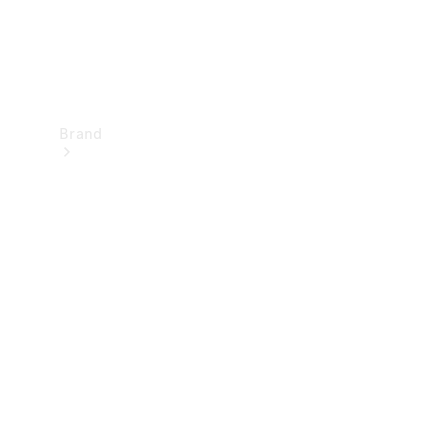
Brand
Upplev
Mercedes-
Benz