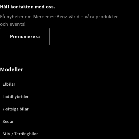
Halvkombi
Håll kontakten med oss.
Få nyheter om Mercedes-Benz värld – våra produkter
Konfigurator
och events!
Mercedes-
Benz Online
Prenumerera
Store
Coupé
Modeller
Elbilar
Alla Coupé
Laddhybrider
CLE Coupé
Mercedes-
7-sitsiga bilar
AMG GT
Coupé
Sedan
Mercedes-
AMG GT 4-
SUV / Terrängbilar
Dörrars