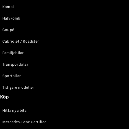
Coupé
Kombi
Mercedes-
AMG GT
Halvkombi
Elektrisk
4-Dörrars
Coupé
Coupé
Cabriolet / Roadster
Konfigurator
Mercedes-
Familjebilar
Benz Online
Store
Transportbilar
Cabriolet / Roadster
Sportbilar
Tidigare modeller
Köp
Hitta nya bilar
Mercedes-Benz Certified