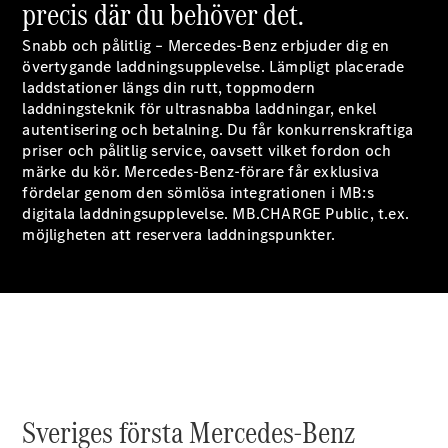
precis där du behöver det.
E-Klass
Sedan
Snabb och pålitlig – Mercedes-Benz erbjuder dig en
S-Klass
övertygande laddningsupplevelse. Lämpligt placerade
Lång
laddstationer längs din rutt, toppmodern
Mercedes-
laddningsteknik för ultrasnabba laddningar, enkel
Maybach S-
autentisering och betalning. Du får konkurrenskraftiga
Klass
priser och pålitlig service, oavsett vilket fordon och
märke du kör. Mercedes-Benz-förare får exklusiva
fördelar genom den sömlösa integrationen i MB:s
Konfigurator
digitala laddningsupplevelse. MB.CHARGE
Public,
t.ex.
Mercedes-
möjligheten att reservera
laddningspunkter.
Benz Online
Store
SUV
Sveriges första Mercedes-Benz
Alla Suvar
EQA
Elektrisk