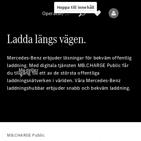
Hoppa till innehåll
Operatör/skydd av personuppgifter
Ladda längs vägen.
Operatör/skydd
av
Mercedes-Benz erbjuder lösningar för bekväm offentlig
personuppgifter
laddning. Med digitala tjänsten MB.CHARGE
Public
får
Modeller
du tillgång till ett av de största offentliga
laddningsnätverken i världen. Våra Mercedes-Benz
laddningshubbar erbjuder snabb och bekväm laddning.
Alla modeller
Nya modeller
MB.CHARGE Public