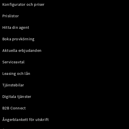
Alla
Konfigurator och priser
Cabriolet /
Roadster
Prislistor
CLE
Cabriolet
Hitta din agent
Mercedes-
AMG SL
Boka provkörning
Roadster
Mercedes-
Aktuella erbjudanden
Maybach SL
Monogram
Serviceavtal
Series
Leasing och lån
Konfigurator
Tjänstebilar
Mercedes-
Benz Online
Digitala tjänster
Store
Grand Limousine
B2B Connect
Ångerblankett för utskrift