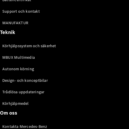
Alla
Support och kontakt
Familjebilar
/ Camping
MANUFAKTUR
van
Teknik
EQV
Elektrisk
V-Klass
Marco Polo
Körhjälpssystem och säkerhet
Marco Polo
Horizon
MBUX Multimedia
Autonom körning
Konfigurator
Mercedes-
Design- och konceptbilar
Benz Online
Store
Trådlösa uppdateringar
Körhjälpmedel
Transportbilar
Om oss
Konfigurator
Kontakta Mercedes-Benz
Mercedes-Benz Online Store