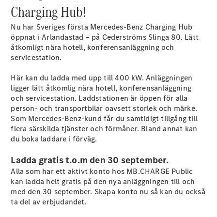
Charging Hub!
EQE
Elektrisk
SUV
Nu har Sveriges första Mercedes-Benz Charging Hub
EQS
Elektrisk
öppnat i Arlandastad – på Cederströms Slinga 80. Lätt
SUV
åtkomligt nära hotell, konferensanläggning och
Mercedes-
servicestation.
Maybach
Elektrisk
EQS SUV
Här kan du ladda med upp till 400 kW. Anläggningen
GLA
ligger lätt åtkomlig nära hotell, konferensanläggning
GLA
Ny
och servicestation. Laddstationen är öppen för alla
GLA
Ny
Elektrisk
person- och transportbilar oavsett storlek och märke.
GLB
Elektrisk
Som Mercedes-Benz-kund får du samtidigt tillgång till
GLB
flera särskilda tjänster och förmåner. Bland annat kan
GLC
Elektrisk
du boka laddare i förväg.
GLC
GLC Coupé
Ladda gratis t.o.m den 30 september.
GLE
GLE Coupé
Alla som har ett aktivt konto hos MB.CHARGE Public
GLS
kan ladda helt gratis på den nya anläggningen till och
Mercedes-
med den 30 september. Skapa konto nu så kan du också
Maybach
ta del av erbjudandet.
Ny
GLS