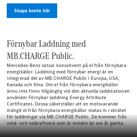
G-
Elektrisk
Klass
Skapa konto här
G-Klass
Konfigurator
Mercedes-
Förnybar Laddning med
Benz Online
Store
MB.CHARGE Public.
Kombi
Mercedes-Benz satsar konsekvent på el från förnybara
energikällor. Laddning med förnybar energi är en
integrerad del av MB.CHARGE
Public
i Europa, USA,
Kanada och Kina. Om el från förnybara energikällor
ännu inte finns tillgänglig vid den aktuella laddstationen
använder Förnybar laddning Energy Attribute
Alla Kombi
Certificates. Dessa säkerställer att en motsvarande
CLA
mängd el från förnybara energikällor matas in i elnätet
Shooting
Elektrisk
för laddningar via MB.CHARGE Public. De kommer från
Brake
vind- och solkraftverk som är mindre än sex år gamla.
C-Klass
Kombi