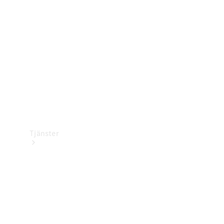
Laddningsutrustning
Collection
Bilvård
Tjänster
Alla tjänster