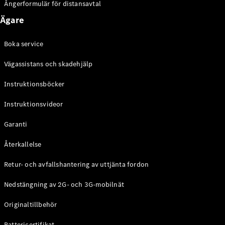
Ångerformulär för distansavtal
Ägare
Boka service
VLE
Elektrisk
Vägassistans och skadehjälp
Konfigurator
Instruktionsböcker
Mercedes-
Benz Online
Instruktionsvideor
Store
Familjebilar / Camping van
Garanti
Återkallelse
Retur- och avfallshantering av uttjänta fordon
Nedstängning av 2G- och 3G-mobilnät
Originaltillbehör
Battericertifikat