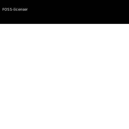
FOSS-licenser
Digitala
tjänster
Serviceavtal
Tekniska
tillbehör
och
Collection
Däck
Tekniska
tillbehör