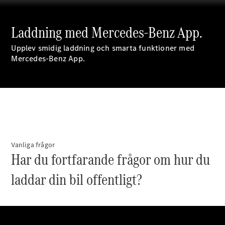
C-Klass
Kombi All-
Laddning med Mercedes-Benz App.
Terrain
E-Klass
Upplev smidig laddning och smarta funktioner med
Kombi
Mercedes-Benz App.
E-Klass
Kombi All-
Terrain
Konfigurator
Mercedes-
Benz Online
Store
Vanliga frågor
Halvkombi
Har du fortfarande frågor om hur du
laddar din bil offentligt?
A-Klass