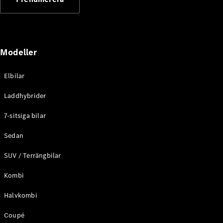
Elektriska modeller
Laddhybrid modeller
Sedan
Modeller
Elbilar
Laddhybrider
Alla Sedan
7-sitsiga bilar
CLA
Elektrisk
C-Klass
Sedan
Sedan
SUV / Terrängbilar
C-
Klass
Elektrisk
Kombi
Sedan
EQE
Elektrisk
Halvkombi
Sedan
EQS
Elektrisk
Coupé
Sedan