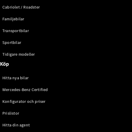
E-Klass
Cabriolet / Roadster
Sedan
S-Klass
Familjebilar
Lång
Mercedes-
Transportbilar
Maybach S-
Klass
Sportbilar
Tidigare modeller
Konfigurator
Mercedes-
Köp
Benz Online
Store
Hitta nya bilar
SUV
Mercedes-Benz Certified
Konfigurator och priser
Prislistor
Alla Suvar
Hitta din agent
EQA
Elektrisk