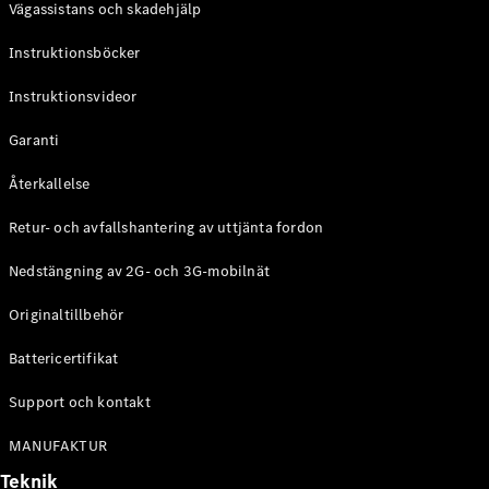
Vägassistans och skadehjälp
G-
Elektrisk
Klass
Instruktionsböcker
G-Klass
Instruktionsvideor
Konfigurator
Mercedes-
Garanti
Benz Online
Store
Återkallelse
Kombi
Retur- och avfallshantering av uttjänta fordon
Nedstängning av 2G- och 3G-mobilnät
Originaltillbehör
Battericertifikat
Alla Kombi
CLA
Support och kontakt
Shooting
Elektrisk
Brake
MANUFAKTUR
C-Klass
Teknik
Kombi