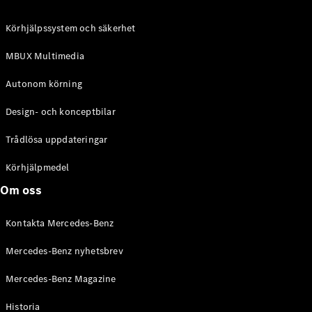
C-Klass
Kombi All-
Körhjälpssystem och säkerhet
Terrain
E-Klass
MBUX Multimedia
Kombi
E-Klass
Autonom körning
Kombi All-
Terrain
Design- och konceptbilar
Trådlösa uppdateringar
Konfigurator
Mercedes-
Körhjälpmedel
Benz Online
Om oss
Store
Halvkombi
Kontakta Mercedes-Benz
Mercedes-Benz nyhetsbrev
Mercedes-Benz Magazine
Historia
A-Klass