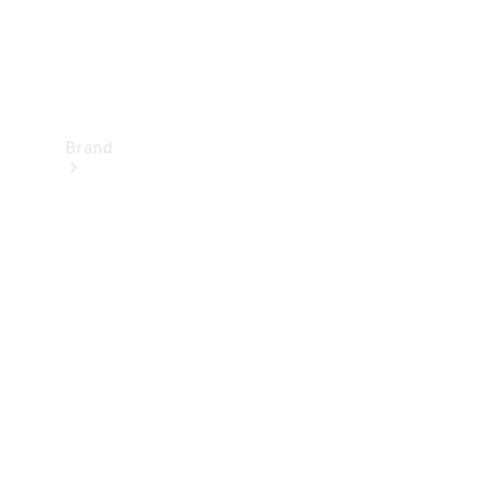
Brand
Upplev
Mercedes-
Benz