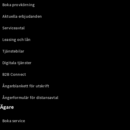
EQE
Boka provkörning
Elektrisk
SUV
Aktuella erbjudanden
EQS
Elektrisk
SUV
Serviceavtal
Mercedes-
Maybach
Elektrisk
Leasing och lån
EQS SUV
GLA
Tjänstebilar
GLA
Ny
GLA
Ny
Elektrisk
Digitala tjänster
GLB
Elektrisk
GLB
B2B Connect
GLC
Elektrisk
GLC
Ångerblankett för utskrift
GLC Coupé
GLE
Ångerformulär för distansavtal
GLE Coupé
Ägare
GLS
Mercedes-
Maybach
Boka service
Ny
GLS