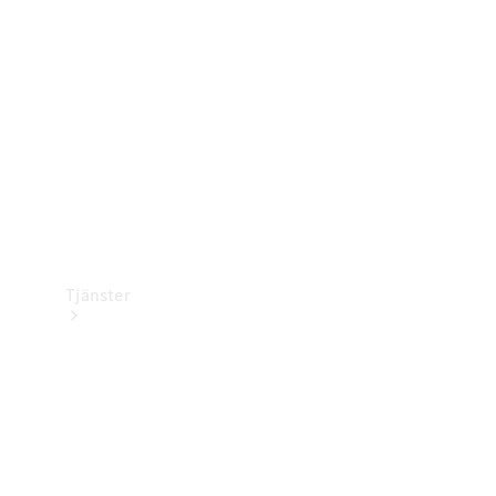
Laddningsutrustning
Collection
Bilvård
Tjänster
Alla tjänster