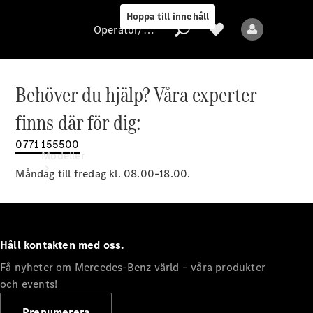
Hoppa till innehåll
Operatör/skydd av personuppgifter
Behöver du hjälp? Våra experter
Operatör/skydd
finns där för dig:
av
personuppgifter
0771 155500
Modeller
Måndag till fredag kl. 08.00–18.00.
Håll kontakten med oss.
Få nyheter om Mercedes-Benz värld – våra produkter
Alla modeller
Nya modeller
och events!
Prenumerera