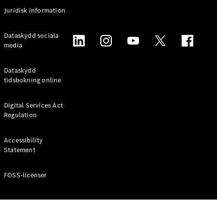
Coupé
Juridisk information
Mercedes-
AMG GT
Elektrisk
Dataskydd sociala
4-Dörrars
media
Coupé
Dataskydd
Konfigurator
tidsbokning online
Mercedes-
Benz Online
Digital Services Act
Store
Regulation
Cabriolet / Roadster
Accessibility
Statement
FOSS-licenser