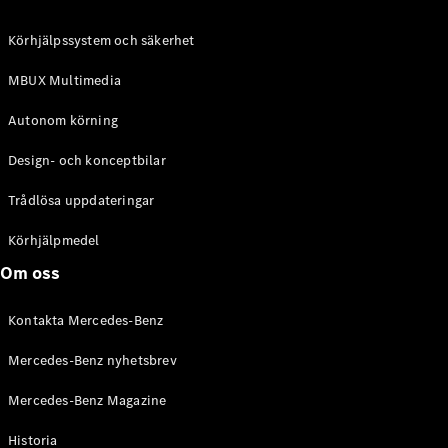
C-Klass
Kombi All-
Körhjälpssystem och säkerhet
Terrain
E-Klass
MBUX Multimedia
Kombi
E-Klass
Autonom körning
Kombi All-
Terrain
Design- och konceptbilar
Trådlösa uppdateringar
Konfigurator
Mercedes-
Körhjälpmedel
Benz Online
Om oss
Store
Halvkombi
Kontakta Mercedes-Benz
Mercedes-Benz nyhetsbrev
Mercedes-Benz Magazine
Historia
A-Klass