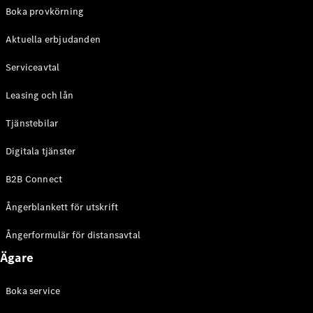
EQE
Boka provkörning
Elektrisk
SUV
Aktuella erbjudanden
EQS
Elektrisk
SUV
Serviceavtal
Mercedes-
Maybach
Elektrisk
Leasing och lån
EQS SUV
GLA
Tjänstebilar
GLA
Ny
GLA
Ny
Elektrisk
Digitala tjänster
GLB
Elektrisk
GLB
B2B Connect
GLC
Elektrisk
GLC
Ångerblankett för utskrift
GLC Coupé
GLE
Ångerformulär för distansavtal
GLE Coupé
Ägare
GLS
Mercedes-
Maybach
Boka service
Ny
GLS