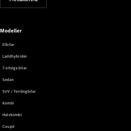
Elektriska modeller
Laddhybrid modeller
Sedan
Modeller
Elbilar
Laddhybrider
Alla Sedan
7-sitsiga bilar
CLA
Elektrisk
C-Klass
Sedan
Sedan
SUV / Terrängbilar
C-
Klass
Elektrisk
Kombi
Sedan
EQE
Elektrisk
Halvkombi
Sedan
EQS
Elektrisk
Coupé
Sedan