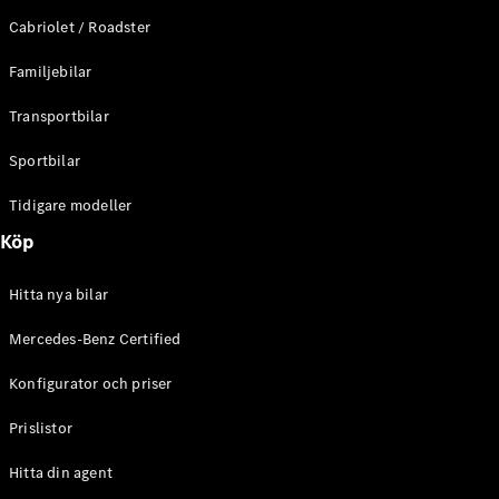
E-Klass
Cabriolet / Roadster
Sedan
S-Klass
Familjebilar
Lång
Mercedes-
Transportbilar
Maybach S-
Klass
Sportbilar
Tidigare modeller
Konfigurator
Mercedes-
Köp
Benz Online
Store
Hitta nya bilar
SUV
Mercedes-Benz Certified
Konfigurator och priser
Prislistor
Alla Suvar
Hitta din agent
EQA
Elektrisk