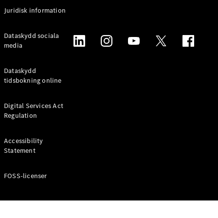
Coupé
Juridisk information
Mercedes-
AMG GT
Elektrisk
Dataskydd sociala
4-Dörrars
media
Coupé
Dataskydd
Konfigurator
tidsbokning online
Mercedes-
Benz Online
Digital Services Act
Store
Regulation
Cabriolet / Roadster
Accessibility
Statement
FOSS-licenser