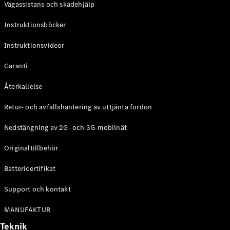
Vägassistans och skadehjälp
G-
Elektrisk
Klass
Instruktionsböcker
G-Klass
Instruktionsvideor
Konfigurator
Mercedes-
Garanti
Benz Online
Store
Återkallelse
Kombi
Retur- och avfallshantering av uttjänta fordon
Nedstängning av 2G- och 3G-mobilnät
Originaltillbehör
Battericertifikat
Alla Kombi
CLA
Support och kontakt
Shooting
Elektrisk
Brake
MANUFAKTUR
C-Klass
Teknik
Kombi