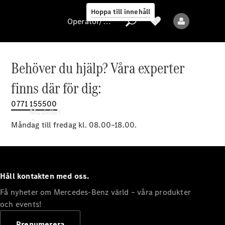
Hoppa till innehåll
Operatör/skydd av personuppgifter
Behöver du hjälp? Våra experter
Operatör/skydd
finns där för dig:
av
personuppgifter
0771 155500
Modeller
Måndag till fredag kl. 08.00–18.00.
Håll kontakten med oss.
Få nyheter om Mercedes-Benz värld – våra produkter
Alla modeller
Nya modeller
och events!
Prenumerera