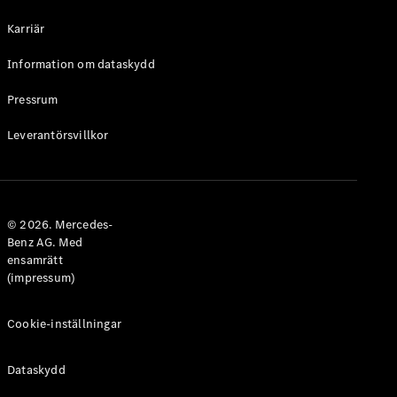
Halvkombi
Karriär
Konfigurator
Information om dataskydd
Mercedes-
Benz Online
Pressrum
Store
Leverantörsvillkor
Coupé
© 2026. Mercedes-
Benz AG. Med
ensamrätt
Alla Coupé
(impressum)
CLE Coupé
Mercedes-
AMG GT
Cookie-inställningar
Coupé
Mercedes-
Dataskydd
AMG GT 4-
Dörrars