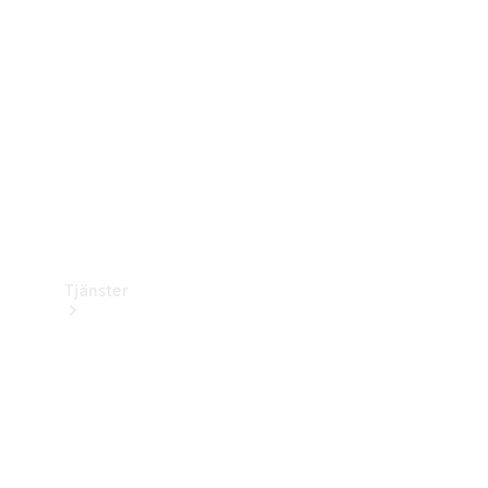
Laddningsutrustning
Collection
Bilvård
Tjänster
Alla tjänster