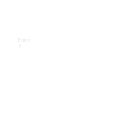
Brand
Upplev
Mercedes-
Benz