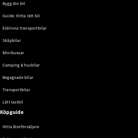
Bygg din bil
Konfigurator
Hitta din
Guide: Hitta rätt bil
återförsäljare
eCitan
Eldrivna transportbilar
Skåpbilar
Minibussar
Camping & husbilar
Alla eCitan
Begagnade bilar
eCitan
Elektrisk
Skåpbil
Transportbilar
eCitan
Elektrisk
Tourer
Lätt lastbil
Köpguide
Konfigurator
Hitta din
Hitta återförsäljare
återförsäljare