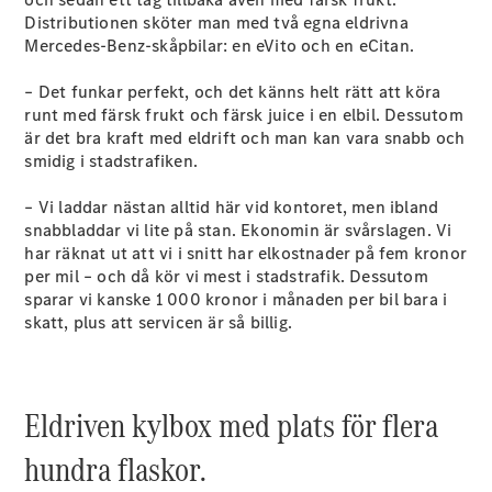
Distributionen sköter man med två egna eldrivna
Mercedes-Benz-skåpbilar: en eVito och en eCitan.
Konfigurator
Hitta din
– Det funkar perfekt, och det känns helt rätt att köra
återförsäljare
runt med färsk frukt och färsk juice i en elbil. Dessutom
Vito
är det bra kraft med eldrift och man kan vara snabb och
smidig i stadstrafiken.
– Vi laddar nästan alltid här vid kontoret, men ibland
snabbladdar vi lite på stan. Ekonomin är svårslagen. Vi
har räknat ut att vi i snitt har elkostnader på fem kronor
per mil – och då kör vi mest i stadstrafik. Dessutom
Alla Vito
sparar vi kanske 1 000 kronor i månaden per bil bara i
Vito Skåpbil
skatt, plus att servicen är så billig.
Vito Mixto
Vito Tourer
Konfigurator
Eldriven kylbox med plats för flera
Hitta din
återförsäljare
hundra flaskor.
Citan