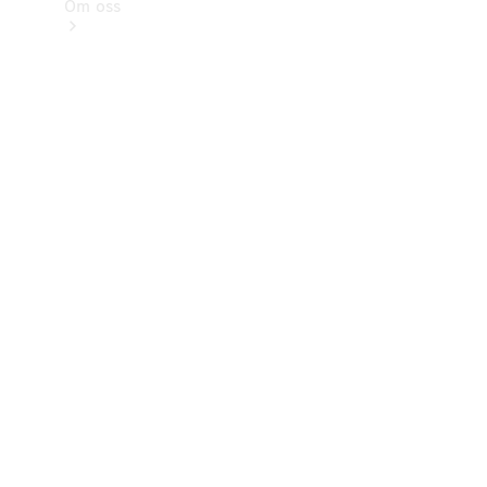
Om oss
Kontakt
Nyheter
Kunder
Karriär