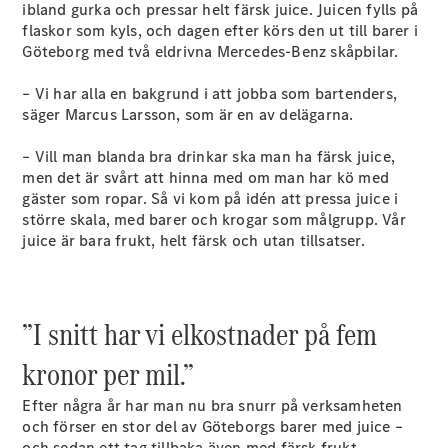
ibland gurka och pressar helt färsk juice. Juicen fylls på
flaskor som kyls, och dagen efter körs den ut till barer i
Sprinter
Göteborg med två eldrivna Mercedes-Benz skåpbilar.
– Vi har alla en bakgrund i att jobba som bartenders,
säger Marcus Larsson, som är en av delägarna.
– Vill man blanda bra drinkar ska man ha färsk juice,
men det är svårt att hinna med om man har kö med
Alla
gäster som ropar. Så vi kom på idén att pressa juice i
Sprinter
större skala, med barer och krogar som målgrupp. Vår
Sprinter
juice är bara frukt, helt färsk och utan tillsatser.
Skåpbil
Sprinter
Tourer
Sprinter
”I snitt har vi elkostnader på fem
Chassi
Sprinter
kronor per mil.”
Chassibil -
dubbelhytt
Efter några år har man nu bra snurr på verksamheten
Sprinter
och förser en stor del av Göteborgs barer med juice –
Flakbil
och sedan ett tag tillbaka även med färsk frukt.