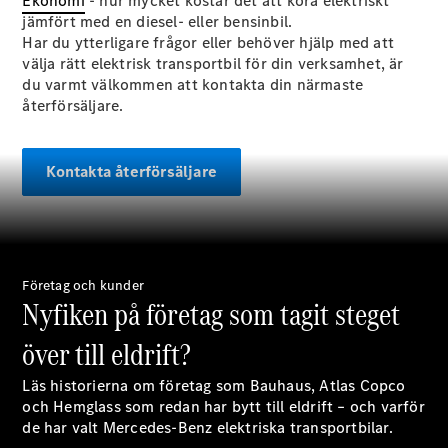
Ekonomi
- hur mycket kostar det att köra elektriskt
jämfört med en diesel- eller bensinbil.
Alla
Har du ytterligare frågor eller behöver hjälp med att
Familjebilar
välja rätt elektrisk transportbil för din verksamhet, är
Marco Polo
du varmt välkommen att kontakta din närmaste
Horizon
återförsäljare.
Marco Polo
Konfigurator
Kontakta återförsäljare
Hitta din
återförsäljare
eSprinter
Företag och kunder
Nyfiken på företag som tagit steget
över till eldrift?
Alla
Läs historierna om företag som Bauhaus, Atlas Copco
eSprinter
och Hemglass som redan har bytt till eldrift – och varför
eSprinter
de har valt Mercedes-Benz elektriska transportbilar.
Elektrisk
Skåpbil