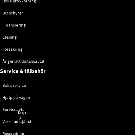
Boka provkörning
Personbilar
Broschyrer
Konfigurator
Finansiering
Hitta din
återförsäljare
Leasing
Försäkring
Ångerrätt distansavtal
Service & tillbehör
Boka service
Hjälp på vägen
Serviceavtal
Köp
Verkstadstjänster
Reservdelar