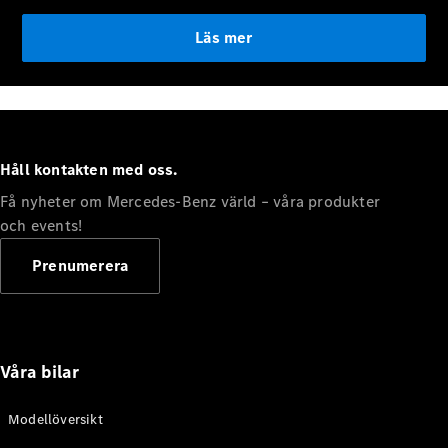
eSprinter
Elektrisk
Chassi
Läs mer
eSprinter
Elektrisk
Flakbil
Konfigurator
Hitta din
Håll kontakten med oss.
återförsäljare
eVito
Få nyheter om Mercedes-Benz värld – våra produkter
och events!
Prenumerera
Alla eVito
eVito
Våra bilar
Elektrisk
Skåpbil
eVito
Elektrisk
Modellöversikt
Tourer