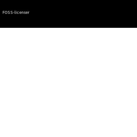
FOSS-licenser
Översikt
finansieringstjänster
Erbjudanden
Leasing och
finansiering
Försäkringar
Kundinformation
Digitala
tjänster
Digitala
tjänster för