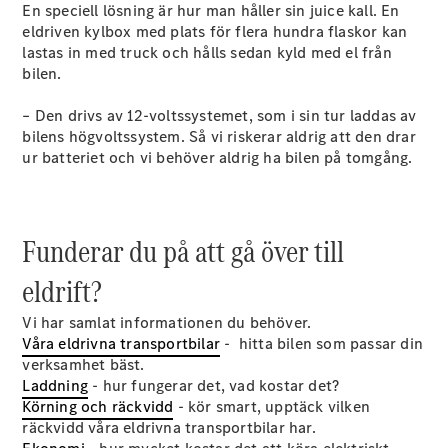
En speciell lösning är hur man håller sin juice kall. En
eldriven kylbox med plats för flera hundra flaskor kan
lastas in med truck och hålls sedan kyld med el från
bilen.
– Den drivs av 12-voltssystemet, som i sin tur laddas av
Alla Citan
bilens högvoltssystem. Så vi riskerar aldrig att den drar
Citan
ur batteriet och vi behöver aldrig ha bilen på tomgång.
Skåpbil
Citan
Tourer
Funderar du på att gå över till
Konfigurator
eldrift?
Hitta din
återförsäljare
Vi har samlat informationen du behöver.
Campingbilar
Våra eldrivna transportbilar
- hitta bilen som passar din
verksamhet bäst.
Laddning
- hur fungerar det, vad kostar det?
Körning och räckvidd
- kör smart, upptäck vilken
räckvidd våra eldrivna transportbilar har.