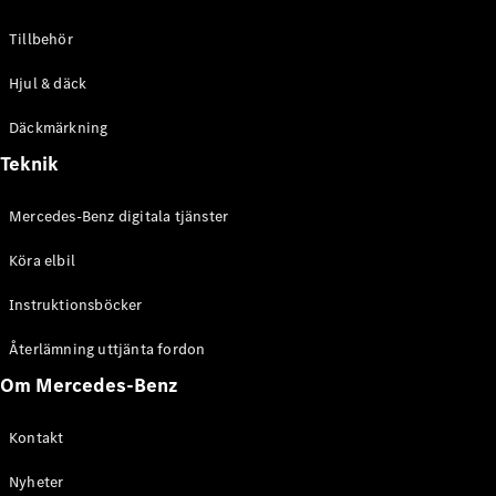
Tillbehör
Hjul & däck
Konfigurator
och priser
Däckmärkning
Broschyrer
Teknik
Aktuella
erbjudanden
Mercedes-Benz digitala tjänster
Boka
Köra elbil
provkörning
Hitta
Instruktionsböcker
återförsäljare
Återlämning uttjänta fordon
Elbilar
Om Mercedes-Benz
Kontakt
Nyheter