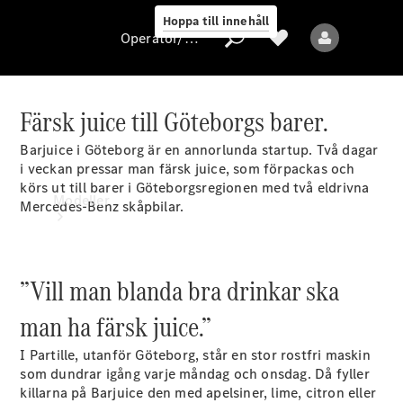
Hoppa till innehåll
Operatör/skydd av personuppgifter
Färsk juice till Göteborgs barer.
Operatör/skydd
Barjuice i Göteborg är en annorlunda startup. Två dagar
av
i veckan pressar man färsk juice, som förpackas och
personuppgifter
körs ut till barer i Göteborgsregionen med två eldrivna
Modeller
Mercedes-Benz skåpbilar.
”Vill man blanda bra drinkar ska
man ha färsk juice.”
Alla modeller
I Partille, utanför Göteborg, står en stor rostfri maskin
som dundrar igång varje måndag och onsdag. Då fyller
killarna på Barjuice den med apelsiner, lime, citron eller
Elektriska modeller