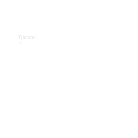
Tjänster
Översikt
Service &
underhåll
Kundsupport
Mobilitetstjänster
Digitala
tjänster
Mercedes-