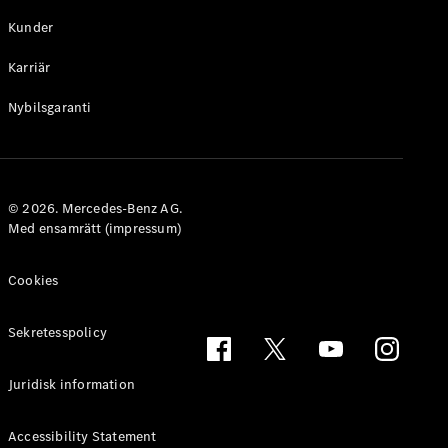
Kunder
Översikt
Våra eldrivna
Karriär
transportbilar
Laddning
Nybilsgaranti
Ladda längs
vägen
Körning och
räckvidd
Ekonomi
© 2026. Mercedes-Benz AG.
Klimatpremie
Med ensamrätt (impressum)
Företag och
kunder
Cookies
Finansiering
och leasing
Sekretesspolicy
Juridisk information
Accessibility Statement