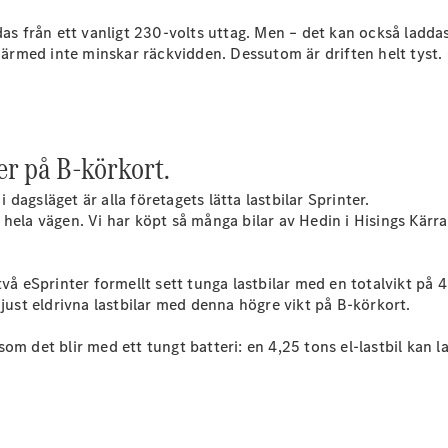
as från ett vanligt 230-volts uttag. Men – det kan också laddas
Sprinter
 därmed inte minskar räckvidden. Dessutom är driften helt tyst.
er på B-körkort.
Alla
dagsläget är alla företagets lätta lastbilar Sprinter.
Sprinter
la vägen. Vi har köpt så många bilar av Hedin i Hisings Kärra ju
Sprinter
Skåpbil
Sprinter
två eSprinter formellt sett tunga lastbilar med en totalvikt p
Tourer
 just eldrivna lastbilar med denna högre vikt på B-körkort.
Sprinter
Chassi
om det blir med ett tungt batteri: en 4,25 tons el-lastbil kan 
Sprinter
Chassibil -
dubbelhytt
Sprinter
Flakbil