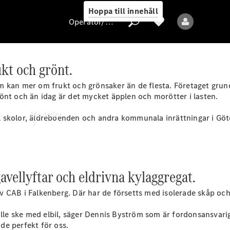
Hoppa till innehåll
Operatör/skydd av personuppgifter
ukt och grönt.
Operatör/skydd
 kan mer om frukt och grönsaker än de flesta. Företaget grund
av
önt och än idag är det mycket äpplen och morötter i lasten.
personuppgifter
Modeller
l skolor, äldreboenden och andra kommunala inrättningar i Gö
avellyftar och eldrivna kylaggregat.
 CAB i Falkenberg. Där har de försetts med isolerade skåp och
Alla modeller
ulle ske med elbil, säger Dennis Byström som är fordonsansvari
Elektriska modeller
ade perfekt för oss.