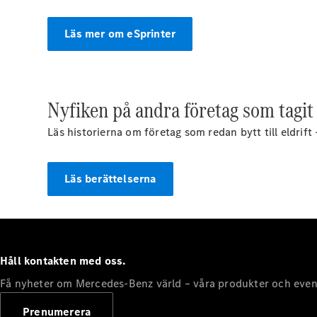
Läs mer om eSprinter
Nyfiken på andra företag som tagit s
Läs historierna om företag som redan bytt till eldrift
Läs berättelserna
Håll kontakten med oss.
Få nyheter om Mercedes-Benz värld – våra produkter och even
Prenumerera