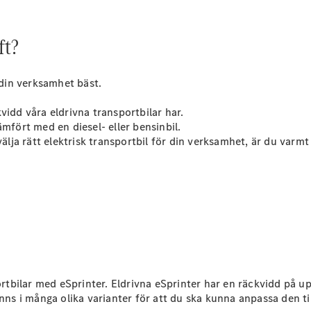
ft?
din verksamhet bäst.
Alla Citan
Citan
vidd våra eldrivna transportbilar har.
Skåpbil
ämfört med en diesel- eller bensinbil.
Citan
 välja rätt elektrisk transportbil för din verksamhet, är du var
Tourer
Konfigurator
Hitta din
återförsäljare
Campingbilar
bilar med eSprinter. Eldrivna eSprinter har en räckvidd på upp 
inns i många olika varianter för att du ska kunna anpassa den ti