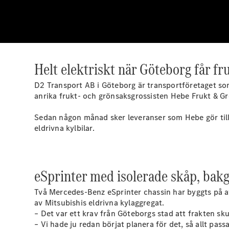
Helt elektriskt när Göteborg får fr
D2 Transport AB i Göteborg är transportföretaget som
anrika frukt- och grönsaksgrossisten Hebe Frukt & Gr
Sedan någon månad sker leveranser som Hebe gör til
eldrivna kylbilar.
eSprinter med isolerade skåp, bakg
Två Mercedes-Benz eSprinter chassin har byggts på av
av Mitsubishis eldrivna kylaggregat.
– Det var ett krav från Göteborgs stad att frakten sk
– Vi hade ju redan börjat planera för det, så allt pass