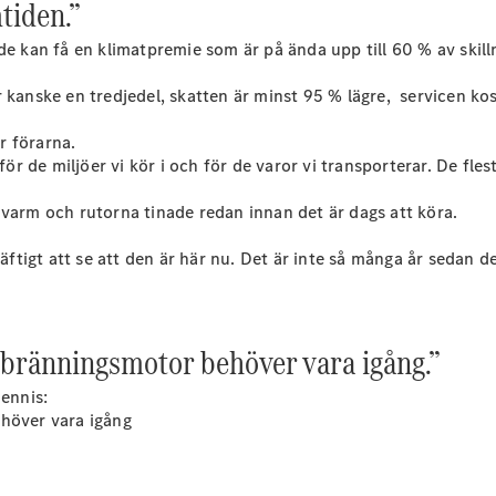
tiden.”
de kan få en klimatpremie som är på ända upp till 60 % av skilln
Konfigurator
Hitta din
 kanske en tredjedel, skatten är minst 95 % lägre, servicen ko
återförsäljare
Vito
r förarna.
för de miljöer vi kör i och för de varor vi transporterar. De fles
 varm och rutorna tinade redan innan det är dags att köra.
äftigt att se att den är här nu. Det är inte så många år sedan de
Alla Vito
Vito Skåpbil
Vito Mixto
örbränningsmotor behöver vara igång.”
Vito Tourer
Dennis:
Konfigurator
ehöver vara igång
Hitta din
återförsäljare
Citan