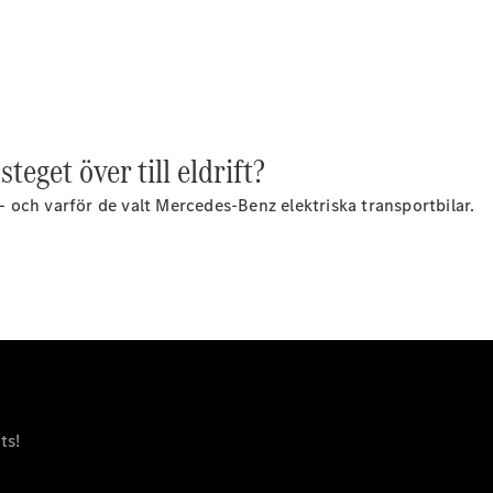
Alla
Familjebilar
Marco Polo
Horizon
Marco Polo
teget över till eldrift?
Konfigurator
 – och varför de valt Mercedes-Benz elektriska transportbilar.
Hitta din
återförsäljare
eSprinter
Alla
eSprinter
ts!
eSprinter
Elektrisk
Skåpbil