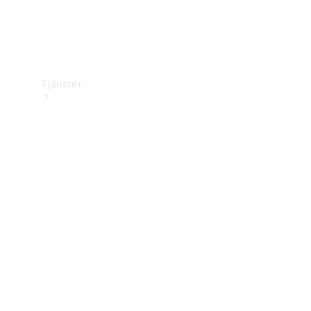
Tjänster
Översikt
Service &
underhåll
Kundsupport
Mobilitetstjänster
Digitala
tjänster
Mercedes-