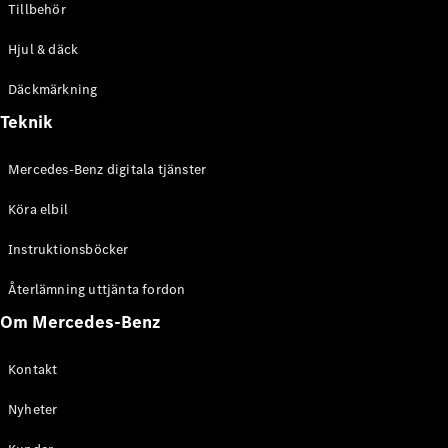
Tillbehör
Hjul & däck
Däckmärkning
Teknik
Alla Citan
Citan
Mercedes-Benz digitala tjänster
Skåpbil
Citan
Köra elbil
Tourer
Instruktionsböcker
Konfigurator
Återlämning uttjänta fordon
Hitta din
återförsäljare
Om Mercedes-Benz
Campingbilar
Kontakt
Nyheter