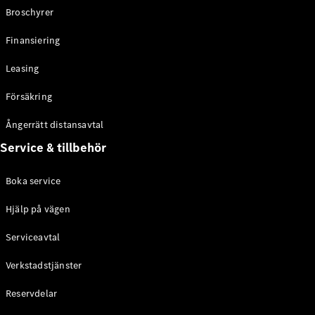
Broschyrer
Konfigurator
Finansiering
Hitta din
återförsäljare
Leasing
Vito
Försäkring
Ångerrätt distansavtal
Service & tillbehör
Alla Vito
Boka service
Vito Skåpbil
Vito Mixto
Hjälp på vägen
Vito Tourer
Serviceavtal
Konfigurator
Verkstadstjänster
Hitta din
återförsäljare
Reservdelar
Citan