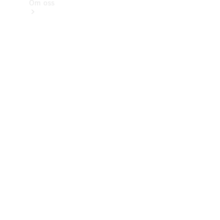
Om oss
Kontakt
Nyheter
Kunder
Karriär