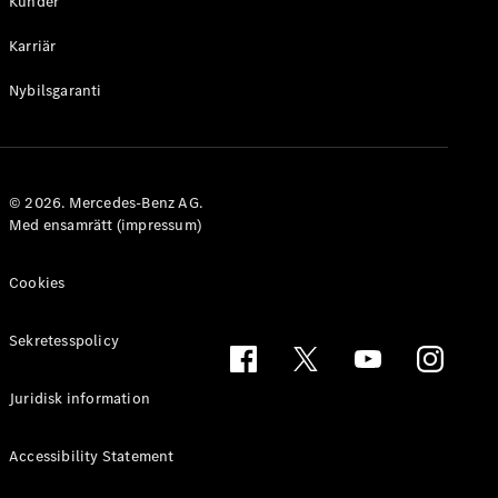
Kunder
Alla
Karriär
Familjebilar
Marco Polo
Nybilsgaranti
Horizon
Marco Polo
Konfigurator
© 2026. Mercedes-Benz AG.
Hitta din
Med ensamrätt (impressum)
återförsäljare
eSprinter
Cookies
Sekretesspolicy
Juridisk information
Alla
eSprinter
Accessibility Statement
eSprinter
Elektrisk
Skåpbil