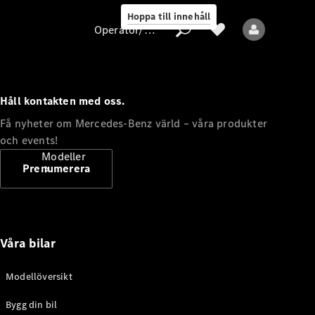
Hoppa till innehåll
Operatör/skydd av personuppgifter
Håll kontakten med oss.
Operatör/skydd
Få nyheter om Mercedes-Benz värld – våra produkter
av
och events!
personuppgifter
Modeller
Prenumerera
Våra bilar
Alla modeller
Modellöversikt
Bygg din bil
Elektriska modeller