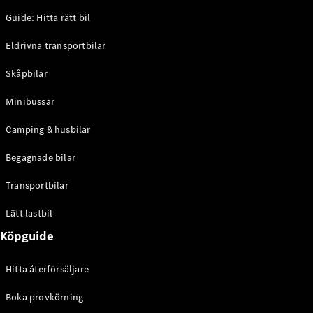
Guide: Hitta rätt bil
Sprinter
Eldrivna transportbilar
Skåpbilar
Minibussar
Camping & husbilar
Alla
Sprinter
Begagnade bilar
Sprinter
Skåpbil
Transportbilar
Sprinter
Tourer
Lätt lastbil
Sprinter
Chassi
Köpguide
Sprinter
Chassibil -
Hitta återförsäljare
dubbelhytt
Sprinter
Boka provkörning
Flakbil