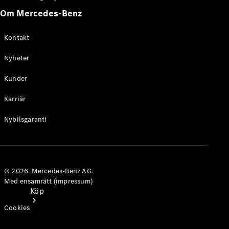
Personbilar
Om Mercedes-Benz
Kontakt
Konfigurator
Hitta din
Nyheter
återförsäljare
Kunder
Karriär
Nybilsgaranti
© 2026. Mercedes-Benz AG.
Med ensamrätt (impressum)
Köp
Cookies