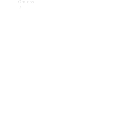
Om oss
Kontakt
Nyheter
Kunder
Karriär