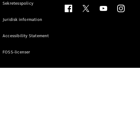
Sekretesspolicy
Juridisk information
Konfigurator
och priser
Accessibility Statement
Broschyrer
Aktuella
FOSS-licenser
erbjudanden
Boka
provkörning
Hitta
återförsäljare
Elbilar