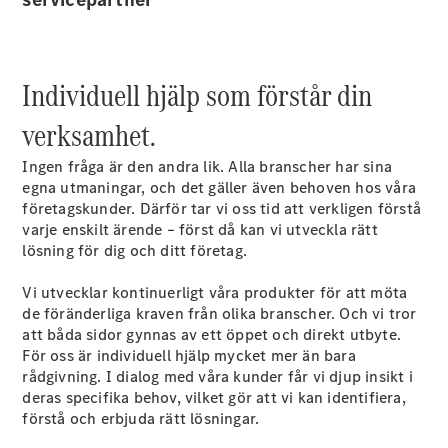
Sprinter
Individuell hjälp som förstår din
verksamhet.
Ingen fråga är den andra lik. Alla branscher har sina
egna utmaningar, och det gäller även behoven hos våra
Alla
företagskunder. Därför tar vi oss tid att verkligen förstå
Sprinter
varje enskilt ärende – först då kan vi utveckla rätt
Sprinter
lösning för dig och ditt företag.
Skåpbil
Sprinter
Vi utvecklar kontinuerligt våra produkter för att möta
Tourer
de föränderliga kraven från olika branscher. Och vi tror
Sprinter
att båda sidor gynnas av ett öppet och direkt utbyte.
Chassi
För oss är individuell hjälp mycket mer än bara
Sprinter
rådgivning. I dialog med våra kunder får vi djup insikt i
Chassibil -
deras specifika behov, vilket gör att vi kan identifiera,
dubbelhytt
förstå och erbjuda rätt lösningar.
Sprinter
Flakbil