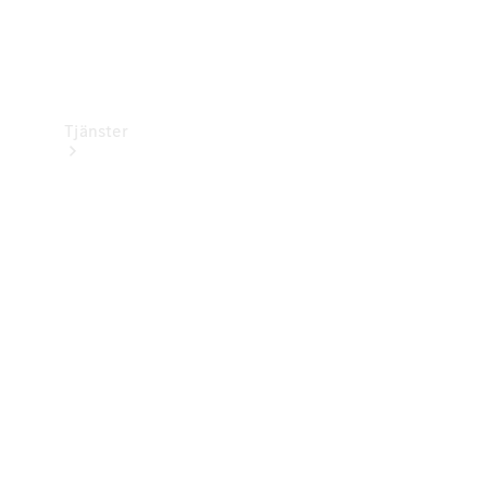
Tjänster
Översikt
Service &
underhåll
Kundsupport
Mobilitetstjänster
Digitala
tjänster
Mercedes-