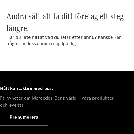
Andra sätt att ta ditt företag ett steg
längre.
Har du inte hittat vad du letar efter ännu? Kanske kan
Alla Citan
något av dessa ämnen hjälpa dig.
Citan
Skåpbil
Citan
Tourer
Konfigurator
Hitta din
Håll kontakten med oss.
återförsäljare
Få nyheter om Mercedes-Benz värld – våra produkter
Campingbilar
och events!
Prenumerera