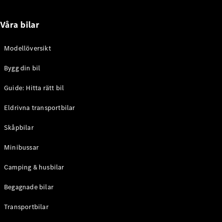
Alla
Våra bilar
Familjebilar
Marco Polo
Horizon
Modellöversikt
Marco Polo
Bygg din bil
Konfigurator
Guide: Hitta rätt bil
Hitta din
återförsäljare
Eldrivna transportbilar
eSprinter
Skåpbilar
Minibussar
Camping & husbilar
Alla
Begagnade bilar
eSprinter
eSprinter
Transportbilar
Elektrisk
Skåpbil