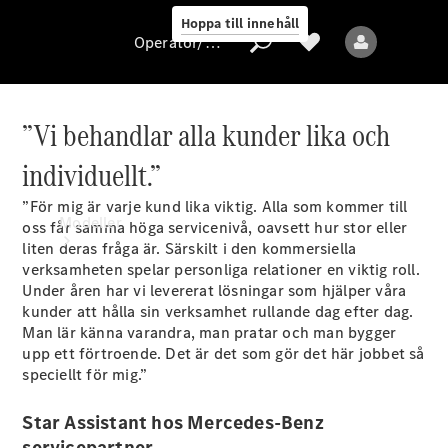
Hoppa till innehåll
Operatör/skydd av personuppgifter
”Vi behandlar alla kunder lika och
Operatör/skydd
individuellt.”
av
personuppgifter
”För mig är varje kund lika viktig. Alla som kommer till
Modeller
oss får samma höga servicenivå, oavsett hur stor eller
liten deras fråga är. Särskilt i den kommersiella
verksamheten spelar personliga relationer en viktig roll.
Under åren har vi levererat lösningar som hjälper våra
kunder att hålla sin verksamhet rullande dag efter dag.
Man lär känna varandra, man pratar och man bygger
upp ett förtroende. Det är det som gör det här jobbet så
speciellt för mig.”
Alla modeller
Star Assistant hos Mercedes-Benz
Elektriska modeller
servicepartner