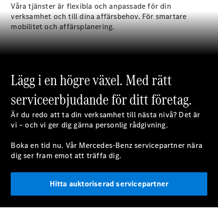
Våra tjänster är flexibla och anpassade för din
verksamhet och till dina affärsbehov. För smartare
Konfigurator
mobilitet och affärsplanering.
Hitta din
återförsäljare
Vito
Lägg i en högre växel. Med rätt
serviceerbjudande för ditt företag.
Är du redo att ta din verksamhet till nästa nivå? Det är
Alla Vito
vi – och vi ger dig gärna personlig rådgivning.
Vito Skåpbil
Vito Mixto
Boka en tid nu. Vår Mercedes-Benz servicepartner nära
Vito Tourer
dig ser fram emot att träffa dig.
Konfigurator
Hitta auktoriserad servicepartner
Hitta din
återförsäljare
Citan