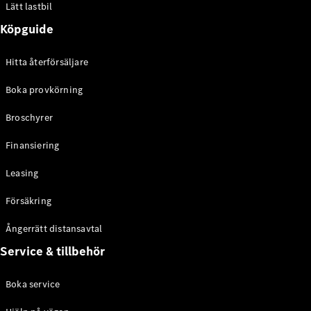
Lätt lastbil
eSprinter
Elektrisk
Chassi
Köpguide
eSprinter
Elektrisk
Flakbil
Hitta återförsäljare
Konfigurator
Boka provkörning
Hitta din
Broschyrer
återförsäljare
eVito
Finansiering
Leasing
Försäkring
Ångerrätt distansavtal
Alla eVito
eVito
Service & tillbehör
Elektrisk
Skåpbil
eVito
Boka service
Elektrisk
Tourer