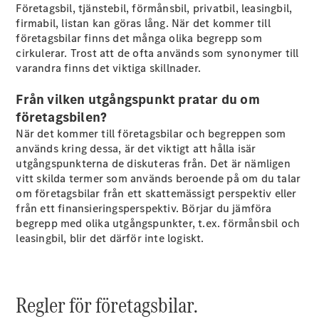
Företagsbil, tjänstebil, förmånsbil, privatbil, leasingbil,
firmabil, listan kan göras lång. När det kommer till
Sprinter
företagsbilar finns det många olika begrepp som
cirkulerar. Trost att de ofta används som synonymer till
varandra finns det viktiga skillnader.
Från vilken utgångspunkt pratar du om
företagsbilen?
När det kommer till företagsbilar och begreppen som
Alla
används kring dessa, är det viktigt att hålla isär
Sprinter
utgångspunkterna de diskuteras från. Det är nämligen
Sprinter
vitt skilda termer som används beroende på om du talar
Skåpbil
om företagsbilar från ett skattemässigt perspektiv eller
Sprinter
från ett finansieringsperspektiv. Börjar du jämföra
Tourer
begrepp med olika utgångspunkter, t.ex. förmånsbil och
Sprinter
leasingbil, blir det därför inte logiskt.
Chassi
Sprinter
Chassibil -
dubbelhytt
Regler för företagsbilar.
Sprinter
Flakbil