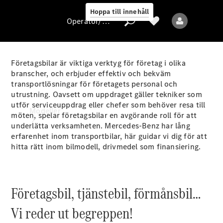
Hoppa till innehåll
Operatör/skydd av personuppgifter
Företagsbilar är viktiga verktyg för företag i olika
branscher, och erbjuder effektiv och bekväm
Operatör/skydd
transportlösningar för företagets personal och
av
utrustning. Oavsett om uppdraget gäller tekniker som
personuppgifter
utför serviceuppdrag eller chefer som behöver resa till
Modeller
möten, spelar företagsbilar en avgörande roll för att
underlätta verksamheten. Mercedes-Benz har lång
erfarenhet inom transportbilar, här guidar vi dig för att
hitta rätt inom bilmodell, drivmedel som finansiering.
Företagsbil, tjänstebil, förmånsbil…
Alla modeller
Vi reder ut begreppen!
Elektriska modeller