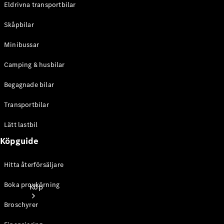
Eldrivna transportbilar
Personbilar
Skåpbilar
Konfigurator
Minibussar
Hitta din
återförsäljare
Camping & husbilar
Begagnade bilar
Transportbilar
Lätt lastbil
Köpguide
Hitta återförsäljare
Boka provkörning
Köp
Broschyrer