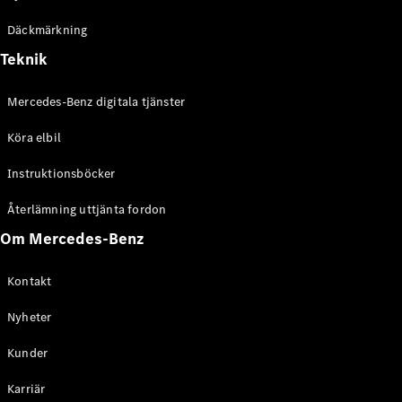
Däckmärkning
Översikt
Våra eldrivna
Teknik
transportbilar
Laddning
Mercedes-Benz digitala tjänster
Ladda längs
vägen
Köra elbil
Körning och
räckvidd
Instruktionsböcker
Ekonomi
Klimatpremie
Återlämning uttjänta fordon
Företag och
Om Mercedes-Benz
kunder
Finansiering
och leasing
Kontakt
Nyheter
Kunder
Karriär