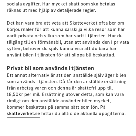
sociala avgifter. Hur mycket skatt som ska betalas
räknas ut med hjälp av detaljerade regler.
Det kan vara bra att veta att Skatteverket ofta ber om
körjournaler för att kunna särskilja vilka resor som har
varit privata och vilka som har varit i tjänsten. Har du
Alla Citan
tillgång till en förmånsbil, utan att använda den i privata
Citan
syften, behöver du själv kunna visa att du bara har
Skåpbil
använt bilen i tjänsten för att slippa bli beskattad.
Citan
Tourer
Privat bil som används i tjänsten
Ett annat alternativ är att den anställde själv äger bilen
som används i tjänsten. Då får den anställde ersättning
Konfigurator
från arbetsgivaren och denna är skattefri upp till
Hitta din
18,50kr per mil. Ersättning utöver detta, som kan vara
återförsäljare
rimligt om den anställde använder bilen mycket,
Campingbilar
kommer beskattas på samma sätt som lön. På
skatteverket.se
hittar du alltid de aktuella uppgifterna.