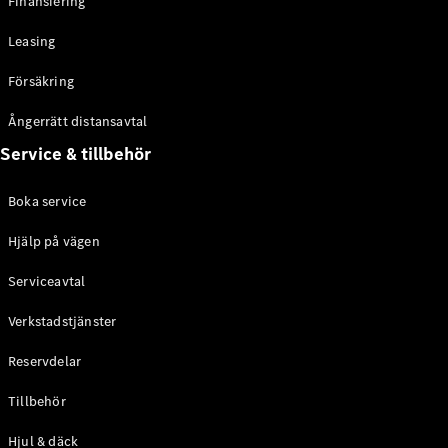
Finansiering
Leasing
Försäkring
Konfigurator
och priser
Ångerrätt distansavtal
Broschyrer
Aktuella
Service & tillbehör
erbjudanden
Boka service
Boka
Hjälp på vägen
provkörning
Hitta
Serviceavtal
återförsäljare
Verkstadstjänster
Elbilar
Reservdelar
Tillbehör
Hjul & däck