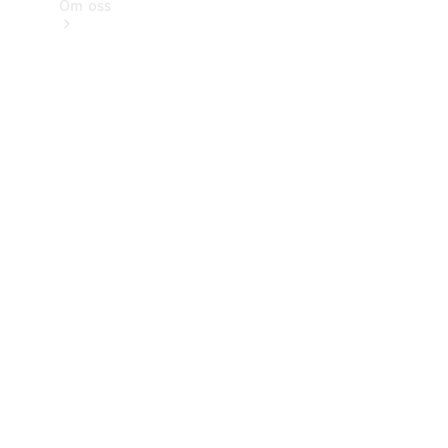
Om oss
Kontakt
Nyheter
Kunder
Karriär