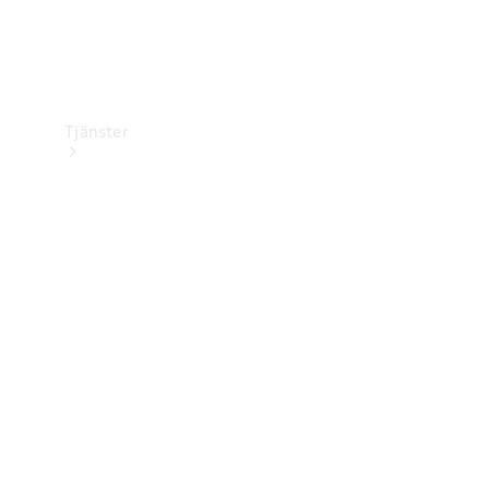
Tjänster
Översikt
Service &
underhåll
Kundsupport
Mobilitetstjänster
Digitala
tjänster
Mercedes-