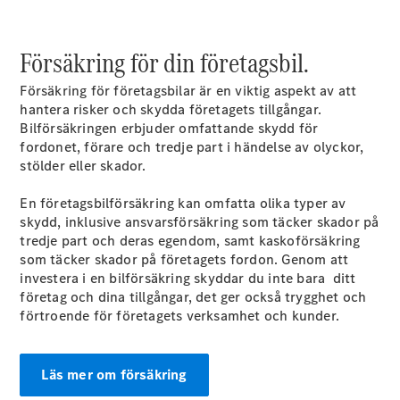
eSprinter
Elektrisk
Chassi
eSprinter
Försäkring för din företagsbil.
Elektrisk
Flakbil
Försäkring för företagsbilar är en viktig aspekt av att
hantera risker och skydda företagets tillgångar.
Konfigurator
Bilförsäkringen erbjuder omfattande skydd för
Hitta din
fordonet, förare och tredje part i händelse av olyckor,
återförsäljare
stölder eller skador.
eVito
En företagsbilförsäkring kan omfatta olika typer av
skydd, inklusive ansvarsförsäkring som täcker skador på
tredje part och deras egendom, samt kaskoförsäkring
som täcker skador på företagets fordon. Genom att
investera i en bilförsäkring skyddar du inte bara ditt
företag och dina tillgångar, det ger också trygghet och
Alla eVito
förtroende för företagets verksamhet och kunder.
eVito
Elektrisk
Skåpbil
eVito
Elektrisk
Läs mer om försäkring
Tourer