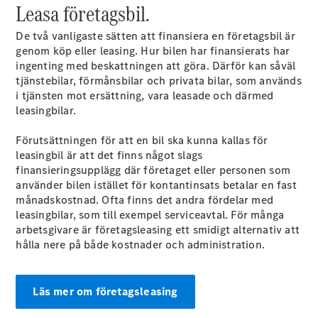
Leasa företagsbil.
Alla
De två vanligaste sätten att finansiera en företagsbil är
Familjebilar
genom köp eller leasing. Hur bilen har finansierats har
Marco Polo
ingenting med beskattningen att göra. Därför kan såväl
Horizon
tjänstebilar, förmånsbilar och privata bilar, som används
Marco Polo
i tjänsten mot ersättning, vara leasade och därmed
leasingbilar.
Konfigurator
Hitta din
Förutsättningen för att en bil ska kunna kallas för
återförsäljare
leasingbil är att det finns något slags
eSprinter
finansieringsupplägg där företaget eller personen som
använder bilen istället för kontantinsats betalar en fast
månadskostnad. Ofta finns det andra fördelar med
leasingbilar, som till exempel serviceavtal. För många
arbetsgivare är företagsleasing ett smidigt alternativ att
hålla nere på både kostnader och administration.
Alla
eSprinter
Läs mer om företagsleasing
eSprinter
Elektrisk
Skåpbil