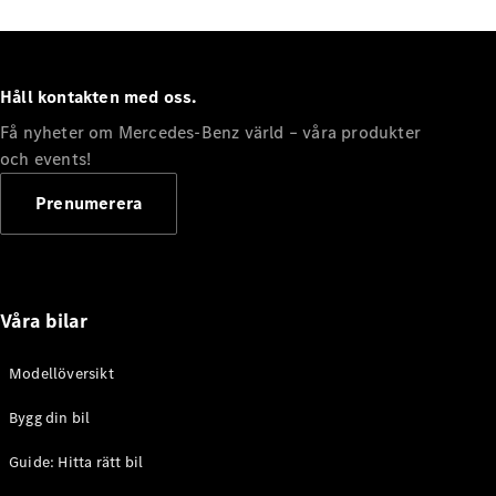
Konfigurator
Hitta din
återförsäljare
Håll kontakten med oss.
eCitan
Få nyheter om Mercedes-Benz värld – våra produkter
och events!
Prenumerera
Alla eCitan
eCitan
Elektrisk
Skåpbil
Våra bilar
eCitan
Elektrisk
Tourer
Modellöversikt
Konfigurator
Bygg din bil
Hitta din
återförsäljare
Guide: Hitta rätt bil