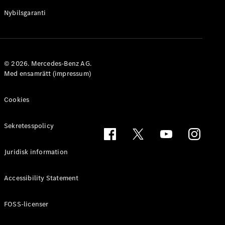
Nybilsgaranti
Översikt
finansieringstjänster
Erbjudanden
© 2026. Mercedes-Benz AG.
Leasing och
Med ensamrätt (impressum)
finansiering
Försäkringar
Kundinformation
Cookies
Digitala
tjänster
Sekretesspolicy
Juridisk information
Accessibility Statement
FOSS-licenser
Digitala
tjänster för