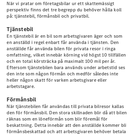
När vi pratar om företagsbilar ur ett skattemässigt
perspektiv finns det tre begrepp du behöver hålla koll
Konfigurator
på: tjänstebil, förmånsbil och privatbil.
Hitta din
återförsäljare
Tjänstebil
Vito
En tjänstebil är en bil som arbetsgivaren äger och som
en anställd i regel enbart får använda i tjänsten. Den
anställde får använda bilen för privata resor i ringa
omfattning, vilket innebär körning vid högst 10 tillfällen
och en total körsträcka på maximalt 100 mil per år.
Eftersom tjänstebilen bara används under arbetstid ses
den inte som någon förmån och medför således inte
Alla Vito
heller någon skatt för varken arbetsgivare eller
Vito Skåpbil
arbetstagare.
Vito Mixto
Vito Tourer
Förmånsbil
När tjänstebilen får användas till privata bilresor kallas
Konfigurator
den för förmånsbil. Den stora skillnaden blir då att bilen
Hitta din
räknas som en löneförmån som blir föremål för
återförsäljare
beskattning. Detta innebär att den anställde kommer bli
Citan
förmånsbeskattad och att arbetsgivaren behöver betala