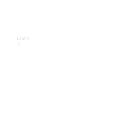
Brand
Upplev
Mercedes-
Benz