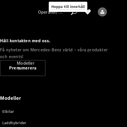
Hoppa till innehåll
Operatör/skydd av personuppgifter
Håll kontakten med oss.
Operatör/skydd
Få nyheter om Mercedes-Benz värld – våra produkter
av
och events!
personuppgifter
Modeller
Prenumerera
Modeller
Alla modeller
Elbilar
Nya modeller
Laddhybrider