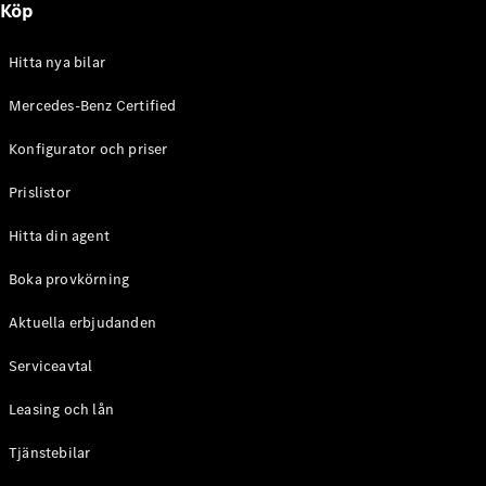
Köp
E-Klass
Sedan
S-Klass
Hitta nya bilar
Lång
Mercedes-
Mercedes-Benz Certified
Maybach S-
Konfigurator och priser
Klass
Prislistor
Konfigurator
Mercedes-
Hitta din agent
Benz Online
Store
Boka provkörning
SUV
Aktuella erbjudanden
Serviceavtal
Leasing och lån
Tjänstebilar
Alla Suvar
EQA
Elektrisk