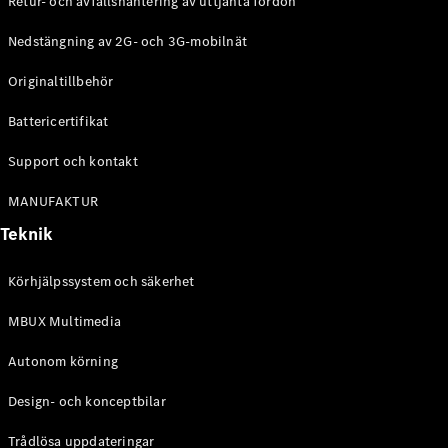
Retur- och avfallshantering av uttjänta fordon
G-
Elektrisk
Klass
Nedstängning av 2G- och 3G-mobilnät
G-Klass
Originaltillbehör
Konfigurator
Battericertifikat
Mercedes-
Benz Online
Support och kontakt
Store
Kombi
MANUFAKTUR
Teknik
Körhjälpssystem och säkerhet
MBUX Multimedia
Alla Kombi
CLA
Autonom körning
Shooting
Elektrisk
Brake
Design- och konceptbilar
C-Klass
Kombi
Trådlösa uppdateringar