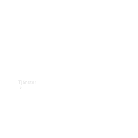
Laddningsutrustning
Collection
Bilvård
Tjänster
Alla tjänster