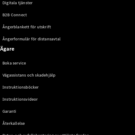
Digitala tjänster
EQE
Elektrisk
SUV
B2B Connect
EQS
Elektrisk
SUV
Ångerblankett för utskrift
Mercedes-
Maybach
Elektrisk
Ångerformulär för distansavtal
EQS SUV
Ägare
GLA
GLA
Ny
GLA
Ny
Elektrisk
Boka service
GLB
Elektrisk
GLB
Vägassistans och skadehjälp
GLC
Elektrisk
GLC
Instruktionsböcker
GLC Coupé
Instruktionsvideor
GLE
GLE Coupé
Garanti
GLS
Mercedes-
Återkallelse
Maybach
Ny
GLS