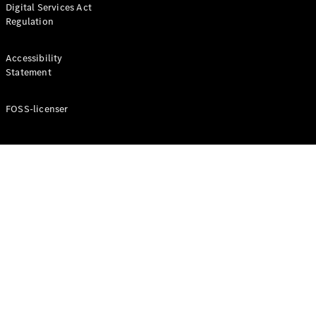
Digital Services Act
Coupé
Regulation
Mercedes-
AMG GT
Elektrisk
4-Dörrars
Accessibility
Coupé
Statement
FOSS-licenser
Konfigurator
Mercedes-
Benz Online
Store
Cabriolet / Roadster