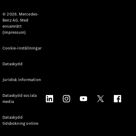
Halvkombi
© 2026. Mercedes-
Benz AG. Med
Konfigurator
ensamrätt
Mercedes-
(impressum)
Benz Online
Store
Coupé
Cookie-inställningar
Dataskydd
Juridisk information
Alla Coupé
Dataskydd sociala
CLE Coupé
media
Mercedes-
AMG GT
Coupé
Dataskydd
Mercedes-
tidsbokning online
AMG GT 4-
Dörrars