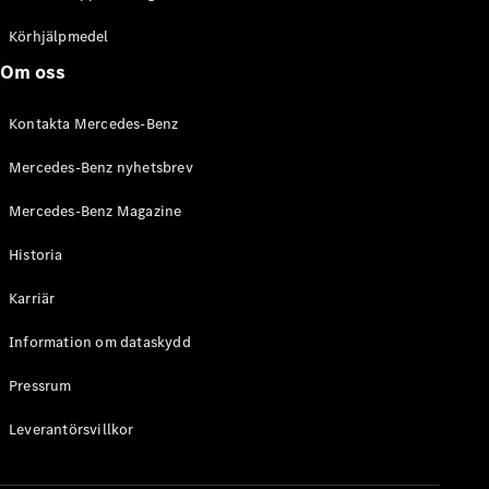
C-Klass
Kombi All-
Körhjälpmedel
Terrain
Om oss
E-Klass
Kombi
Kontakta Mercedes-Benz
E-Klass
Kombi All-
Mercedes-Benz nyhetsbrev
Terrain
Mercedes-Benz Magazine
Konfigurator
Historia
Mercedes-
Benz Online
Karriär
Store
Halvkombi
Information om dataskydd
Pressrum
Leverantörsvillkor
A-Klass