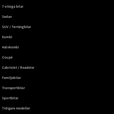
Elektriska modeller
7-sitsiga bilar
Laddhybrid modeller
Sedan
Sedan
SUV / Terrängbilar
Kombi
Halvkombi
Coupé
Alla Sedan
CLA
Elektrisk
Cabriolet / Roadster
C-Klass
Sedan
Familjebilar
C-
Klass
Elektrisk
Transportbilar
Sedan
EQE
Sportbilar
Elektrisk
Sedan
EQS
Tidigare modeller
Elektrisk
Sedan