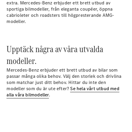
extra. Mercedes-Benz erbjuder ett brett utbud av
Halvkombi
sportiga bilmodeller, från eleganta coupéer, öppna
cabrioleter och roadsters till högpresterande AMG-
Konfigurator
modeller.
Mercedes-
Benz Online
Store
Coupé
Upptäck några av våra utvalda
modeller.
Mercedes-Benz erbjuder ett brett utbud av bilar som
passar många olika behov. Välj den storlek och drivlina
som matchar just ditt behov. Hittar du inte den
Alla Coupé
modeller som du är ute efter?
Se hela vårt utbud med
CLE Coupé
alla våra bilmodeller
.
Mercedes-
AMG GT
Coupé
Mercedes-
AMG GT 4-
Dörrars