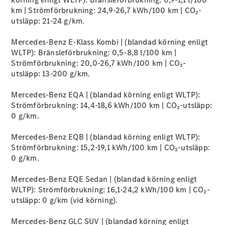
Alla
km | Strömförbrukning: 24,9-26,7 kWh/100 km | CO₂-
Cabriolet /
utsläpp: 21-24 g/km.
Roadster
CLE
Mercedes-Benz E-Klass Kombi | (blandad körning enligt
Cabriolet
WLTP): Bränsleförbrukning: 0,5-8,8 l/100 km |
Mercedes-
Strömförbrukning: 20,0-26,7 kWh/100 km | CO₂-
AMG SL
utsläpp: 13-200 g/km.
Roadster
Mercedes-
Mercedes-Benz EQA | (blandad körning enligt WLTP):
Maybach SL
Strömförbrukning: 14,4-18,6 kWh/100 km | CO₂-utsläpp:
Monogram
0 g/km.
Series
Mercedes-Benz EQB | (blandad körning enligt WLTP):
Konfigurator
Strömförbrukning: 15,2-19,1 kWh/100 km | CO₂-utsläpp:
Mercedes-
0 g/km.
Benz Online
Store
Mercedes-Benz EQE Sedan | (blandad körning enligt
Grand Limousine
WLTP): Strömförbrukning: 16,1-24,2 kWh/100 km | CO₂-
utsläpp: 0 g/km (vid körning).
Mercedes-Benz GLC SUV | (blandad körning enligt