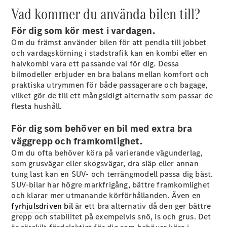
G-
Vad kommer du använda bilen till?
Elektrisk
Klass
G-Klass
För dig som kör mest i vardagen.
Om du främst använder bilen för att pendla till jobbet
och vardagskörning i stadstrafik kan en kombi eller en
Konfigurator
halvkombi vara ett passande val för dig. Dessa
Mercedes-
bilmodeller erbjuder en bra balans mellan komfort och
Benz Online
praktiska utrymmen för både passagerare och bagage,
Store
vilket gör de till ett mångsidigt alternativ som passar de
Kombi
flesta hushåll.
För dig som behöver en bil med extra bra
väggrepp och framkomlighet.
Om du ofta behöver köra på varierande vägunderlag,
som grusvägar eller skogsvägar, dra släp eller annan
Alla Kombi
tung last kan en SUV- och terrängmodell passa dig bäst.
CLA
SUV-bilar har högre markfrigång, bättre framkomlighet
Shooting
Elektrisk
och klarar mer utmanande körförhållanden. Även en
Brake
fyrhjulsdriven bil
är ett bra alternativ då den ger bättre
C-Klass
grepp och stabilitet på exempelvis snö, is och grus. Det
Kombi