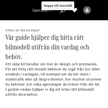
Hoppa till innehåll
Operatör/skydd av personuppgifter
Vilken bil ska du köpa?
Vår guide hjälper dig hitta rätt
Operatör/skydd
av
bilmodell utifrån din vardag och
personuppgifter
Modeller
behov.
Att välja bil handlar om mer än design och prestanda.
För att hitta rätt modell behöver du utgå från hur bilen
används i vardagen, till exempel om du kör mest i
stadstrafik eller på längre bilresor, hur mycket utrymme
du behöver och vilka egenskaper du kräver från din bil.
I guiden nedan hjälper vi dig att hitta rätt bilmodell
Alla modeller
utifrån dina behov.
Nya modeller