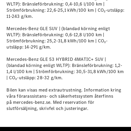
WLTP): Bränsleförbrukning: 0,4-10,6 l/100 km |
Strömförbrukning: 22,6-25,1 kWh/100 km | CO₂-utsläpp:
11-243 g/km.
Mercedes-Benz GLE SUV | (blandad körning enligt
VLE
Elektrisk
WLTP): Bränsleförbrukning: 0,6-12,8 l/100 km |
Strömförbrukning: 25,2-31,8 kWh/100 km | CO₂-
Konfigurator
utsläpp: 14-291 g/km.
Mercedes-
Benz Online
Mercedes-Benz GLE 53 HYBRID 4MATIC+ SUV |
Store
(blandad körning enligt WLTP): Bränsleförbrukning: 1,2-
Familjebilar / Camping van
1,4 l/100 km | Strömförbrukning: 30,5-31,8 kWh/100 km
| CO₂-utsläpp: 28-32 g/km.
Bilen kan visas med extrautrustning. Information kring
våra förarassistans- och säkerhetssystem återfinns
på mercedes-benz.se. Med reservation för
slutförsäljning, skrivfel och justeringar.