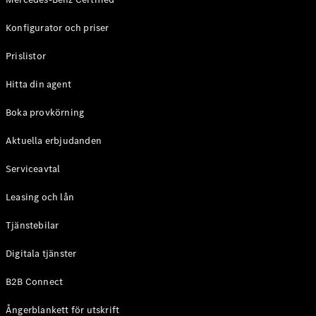
Online store
Konfigurator och priser
privatkund
Online store
Prislistor
företagskund
Hitta din agent
Aktuella
Boka provkörning
erbjudanden
Tjänstebilar
Aktuella erbjudanden
Mercedes-
Benz
Serviceavtal
Certified
Leasing och lån
Konfigurator
Tjänstebilar
och priser
Prislistor
Digitala tjänster
Boka
provkörning
B2B Connect
Leasing och
lån
Ångerblankett för utskrift