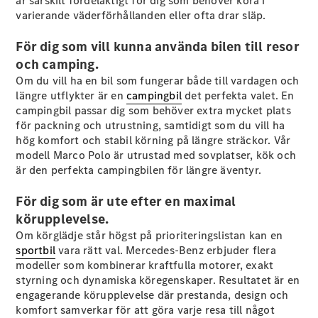
är särskilt fördelaktigt för dig som behöver köra i
C-Klass
varierande väderförhållanden eller ofta drar släp.
Kombi All-
Terrain
För dig som vill kunna använda bilen till resor
E-Klass
och camping.
Kombi
Om du vill ha en bil som fungerar både till vardagen och
E-Klass
längre utflykter är en
campingbil
det perfekta valet. En
Kombi All-
campingbil passar dig som behöver extra mycket plats
Terrain
för packning och utrustning, samtidigt som du vill ha
hög komfort och stabil körning på längre sträckor. Vår
Konfigurator
modell Marco Polo är utrustad med sovplatser, kök och
Mercedes-
är den perfekta campingbilen för längre äventyr.
Benz Online
Store
För dig som är ute efter en maximal
Halvkombi
körupplevelse.
Om körglädje står högst på prioriteringslistan kan en
sportbil
vara rätt val. Mercedes-Benz erbjuder flera
modeller som kombinerar kraftfulla motorer, exakt
styrning och dynamiska köregenskaper. Resultatet är en
engagerande körupplevelse där prestanda, design och
komfort samverkar för att göra varje resa till något
A-Klass