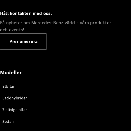
Alla
Håll kontakten med oss.
Familjebilar
/ Camping
Få nyheter om Mercedes-Benz värld – våra produkter
van
och events!
EQV
Elektrisk
V-Klass
Prenumerera
Marco Polo
Marco Polo
Horizon
Modeller
Konfigurator
Mercedes-
Benz Online
Elbilar
Store
Laddhybrider
Transportbilar
7-sitsiga bilar
Sedan
Konfigurator
Mercedes-Benz Online Store