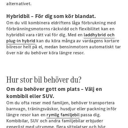
alternativet.
E-Klass
Sedan
Hybridbil – För dig som kör blandat.
S-Klass
Lång
Om du vill kombinera eldriftens låga förbrukning med
Mercedes-
förbränningsmotorns räckvidd och flexibilitet kan en
Maybach S-
hybridbil vara rätt val för dig. Med en
laddhybrid och
Klass
plug-in hybrid
kan du köra många av vardagens kortare
bilresor helt på el, medan bensinmotorn automatiskt tar
över när du behöver köra längre resor.
Konfigurator
Mercedes-
Benz Online
Store
Hur stor bil behöver du?
SUV
Om du behöver gott om plats – Välj en
kombibil eller SUV.
Om du ofta reser med familjen, behöver transportera
barnvagn, träningsväskor, husdjur eller packning inför
längre resor kan en
rymlig familjebil
passa dig.
Kombibilar, SUV och andra familjebilar erbjuder
Alla Suvar
generöst med utrymme, flera sittplatser och hög
EQA
Elektrisk