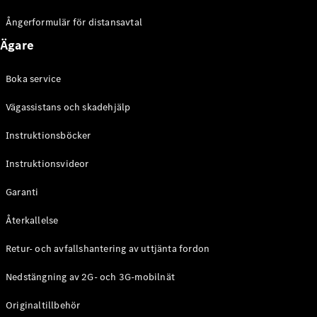
Ångerformulär för distansavtal
Digitala
tjänster
Ägare
Serviceavtal
Tekniska
Boka service
tillbehör
och
Vägassistans och skadehjälp
Collection
Instruktionsböcker
Instruktionsvideor
Garanti
Återkallelse
Retur- och avfallshantering av uttjänta fordon
Nedstängning av 2G- och 3G-mobilnät
Däck
Tekniska
Originaltillbehör
tillbehör