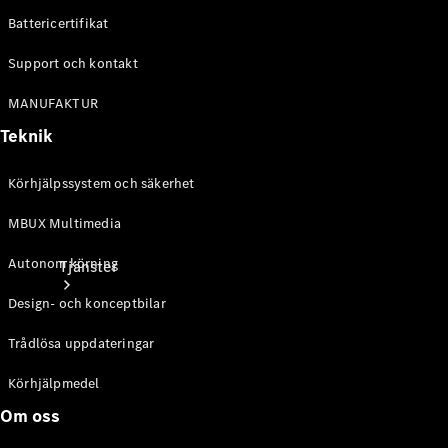
Laddningsutrustning
Battericertifikat
Collection
Bilvård
Support och kontakt
MANUFAKTUR
Teknik
Körhjälpssystem och säkerhet
MBUX Multimedia
Autonom körning
Tjänster
Design- och konceptbilar
Trådlösa uppdateringar
Körhjälpmedel
Om oss
Alla tjänster