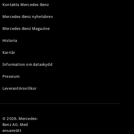
Laddningslösningar
Kontakta Mercedes-Benz
Boka
Mercedes-Benz nyhetsbrev
service
Mercedes-Benz Magazine
Service och
reparation
Historia
Vägassistans
och
Karriär
skadehjälp
Information om dataskydd
Försäkring
Mercedes-
Pressrum
Benz Apps
Leverantörsvillkor
Instruktionsböcker
Support
och kontakt
© 2026. Mercedes-
Benz AG. Med
ensamrätt