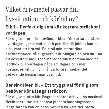
Elektriska modeller
Vilket drivmedel passar din
Laddhybrid modeller
livssituation och körbehov?
Sedan
Elbil – Perfekt dig som kör kortare sträckor i
vardagen.
För dig som primärt använder bilen för kortare sträckor
i vardagen, gör ärenden och pendlar till jobbet kan en
elbil vara ett bra val. En
elbil
minimerar dina
driftkostnader, då el generellt är billigare än bensin. Har
Alla Sedan
du dessutom möjlighet att ladda bilen hemma med en
CLA
Elektrisk
laddbox blir vardagen både smidigare och mer
C-Klass
kostnadseffektiv. För många förare innebär det
Sedan
betydande besparingar över tid.
C-
Klass
Elektrisk
Bensindriven bil – Ett tryggt val för dig som
Sedan
behöver köra långa sträckor.
EQE
Elektrisk
För dig som ofta kör längre sträckor och vill ha maximal
Sedan
flexibilitet utan att behöva planera laddningsstopp
EQS
Elektrisk
längs färden kan en bensindriven bil vara det bästa
Sedan