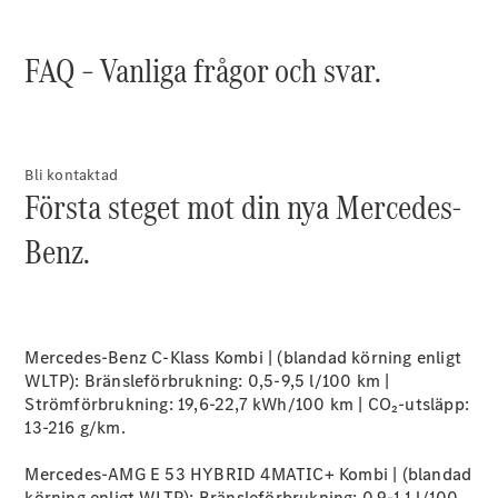
Coupé
Mercedes-
FAQ – Vanliga frågor och svar.
AMG GT
Elektrisk
4-Dörrars
Coupé
Konfigurator
Bli kontaktad
Första steget mot din nya Mercedes-
Mercedes-
Benz Online
Benz.
Store
Cabriolet / Roadster
Mercedes-Benz C-Klass Kombi | (blandad körning enligt
WLTP): Bränsleförbrukning: 0,5-9,5 l/100 km |
Strömförbrukning: 19,6-22,7 kWh/100 km | CO₂-utsläpp:
13-216 g/km.
Mercedes-AMG E 53 HYBRID 4MATIC+ Kombi | (blandad
körning enligt WLTP): Bränsleförbrukning: 0,9-1,1 l/100