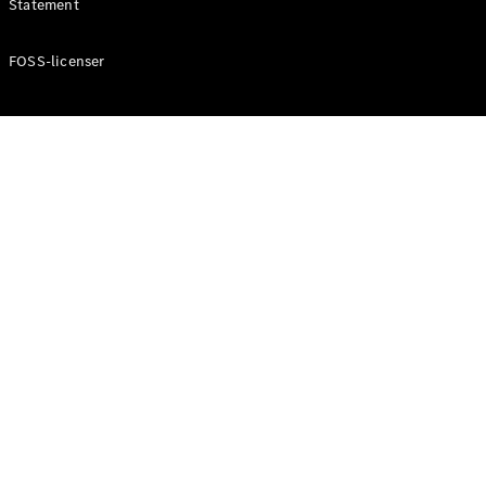
Statement
FOSS-licenser
Om oss
AMG
MAYBACH
G-Klass
Teknik och
innovationer
Översikt
Automatiserad