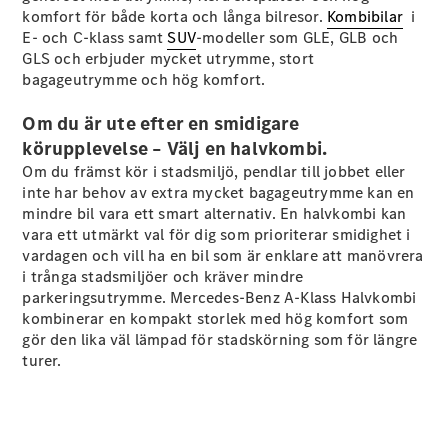
komfort för både korta och långa bilresor.
EQE
Kombibilar
i
Elektrisk
E- och C-klass samt
SUV
SUV
-modeller som GLE, GLB och
GLS och erbjuder mycket utrymme, stort
EQS
Elektrisk
bagageutrymme och hög komfort.
SUV
Mercedes-
Om du är ute efter en smidigare
Maybach
Elektrisk
EQS SUV
körupplevelse – Välj en halvkombi.
GLA
Om du främst kör i stadsmiljö, pendlar till jobbet eller
GLA
Ny
inte har behov av extra mycket bagageutrymme kan en
GLA
Ny
Elektrisk
mindre bil vara ett smart alternativ. En halvkombi kan
GLB
Elektrisk
vara ett utmärkt val för dig som prioriterar smidighet i
GLB
vardagen och vill ha en bil som är enklare att manövrera
GLC
Elektrisk
i trånga stadsmiljöer och kräver mindre
GLC
parkeringsutrymme. Mercedes-Benz A-Klass Halvkombi
GLC Coupé
kombinerar en kompakt storlek med hög komfort som
GLE
gör den lika väl lämpad för stadskörning som för längre
GLE Coupé
turer.
GLS
Mercedes-
Maybach
Ny
GLS