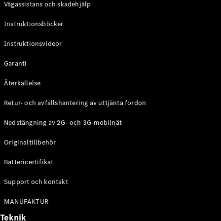
Vägassistans och skadehjälp
G-
Elektrisk
Klass
Instruktionsböcker
G-Klass
Instruktionsvideor
Konfigurator
Mercedes-
Garanti
Benz Online
Store
Återkallelse
Kombi
Retur- och avfallshantering av uttjänta fordon
Nedstängning av 2G- och 3G-mobilnät
Originaltillbehör
Battericertifikat
Alla Kombi
CLA
Support och kontakt
Shooting
Elektrisk
Brake
MANUFAKTUR
C-Klass
Teknik
Kombi