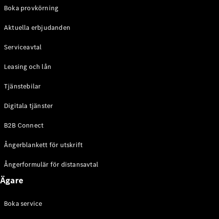
EQE
Boka provkörning
Elektrisk
SUV
Aktuella erbjudanden
EQS
Elektrisk
SUV
Serviceavtal
Mercedes-
Maybach
Elektrisk
Leasing och lån
EQS SUV
GLA
Tjänstebilar
GLA
Ny
GLA
Ny
Elektrisk
Digitala tjänster
GLB
Elektrisk
GLB
B2B Connect
GLC
Elektrisk
GLC
Ångerblankett för utskrift
GLC Coupé
GLE
Ångerformulär för distansavtal
GLE Coupé
Ägare
GLS
Mercedes-
Maybach
Boka service
Ny
GLS