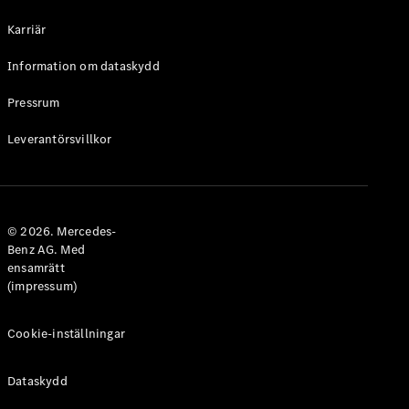
Halvkombi
Karriär
Konfigurator
Information om dataskydd
Mercedes-
Benz Online
Pressrum
Store
Leverantörsvillkor
Coupé
© 2026. Mercedes-
Benz AG. Med
ensamrätt
Alla Coupé
(impressum)
CLE Coupé
Mercedes-
AMG GT
Cookie-inställningar
Coupé
Mercedes-
Dataskydd
AMG GT 4-
Dörrars