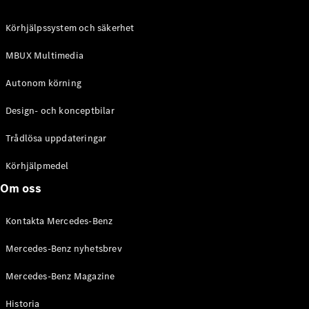
C-Klass
Kombi All-
Körhjälpssystem och säkerhet
Terrain
E-Klass
MBUX Multimedia
Kombi
E-Klass
Autonom körning
Kombi All-
Terrain
Design- och konceptbilar
Trådlösa uppdateringar
Konfigurator
Mercedes-
Körhjälpmedel
Benz Online
Om oss
Store
Halvkombi
Kontakta Mercedes-Benz
Mercedes-Benz nyhetsbrev
Mercedes-Benz Magazine
Historia
A-Klass