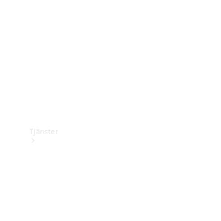
Laddningsutrustning
Collection
Bilvård
Tjänster
Alla tjänster