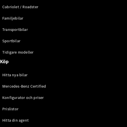
E-Klass
Cabriolet / Roadster
Sedan
S-Klass
Familjebilar
Lång
Mercedes-
Transportbilar
Maybach S-
Klass
Sportbilar
Tidigare modeller
Konfigurator
Mercedes-
Köp
Benz Online
Store
Hitta nya bilar
SUV
Mercedes-Benz Certified
Konfigurator och priser
Prislistor
Alla Suvar
Hitta din agent
EQA
Elektrisk