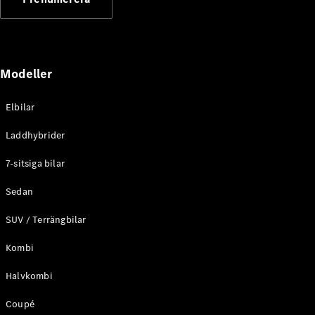
Elektriska modeller
Laddhybrid modeller
Sedan
Modeller
Elbilar
Laddhybrider
Alla Sedan
7-sitsiga bilar
CLA
Elektrisk
C-Klass
Sedan
Sedan
SUV / Terrängbilar
C-
Klass
Elektrisk
Kombi
Sedan
EQE
Elektrisk
Halvkombi
Sedan
EQS
Elektrisk
Coupé
Sedan