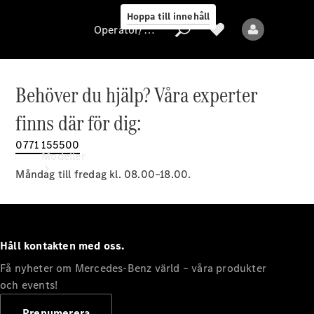
Hoppa till innehåll
Operatör/skydd av personuppgifter
Behöver du hjälp? Våra experter
Operatör/skydd
finns där för dig:
av
personuppgifter
0771 155500
Modeller
Måndag till fredag kl. 08.00–18.00.
Håll kontakten med oss.
Få nyheter om Mercedes-Benz värld – våra produkter
Alla modeller
Nya modeller
och events!
Prenumerera