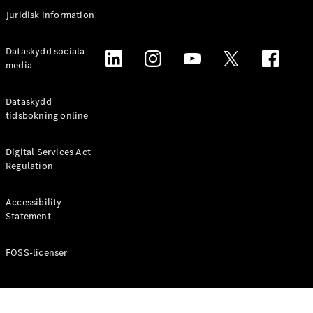
Coupé
Juridisk information
Mercedes-
AMG GT
Elektrisk
Dataskydd sociala
4-Dörrars
media
Coupé
Dataskydd
Konfigurator
tidsbokning online
Mercedes-
Benz Online
Digital Services Act
Store
Regulation
Cabriolet / Roadster
Accessibility
Statement
FOSS-licenser