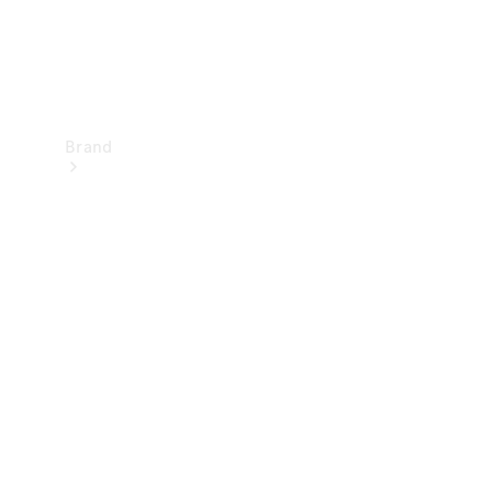
Brand
Upplev
Mercedes-
Benz