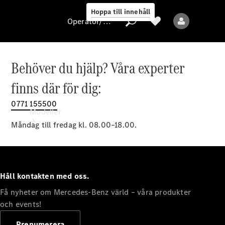
Hoppa till innehåll
Operatör/skydd av personuppgifter
Behöver du hjälp? Våra experter
Operatör/skydd
finns där för dig:
av
personuppgifter
0771 155500
Modeller
Måndag till fredag kl. 08.00–18.00.
Håll kontakten med oss.
Få nyheter om Mercedes-Benz värld – våra produkter
Alla modeller
Nya modeller
och events!
Prenumerera