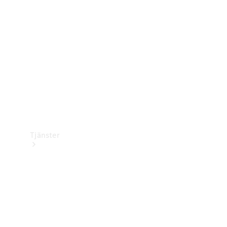
Laddningsutrustning
Collection
Bilvård
Tjänster
Alla tjänster