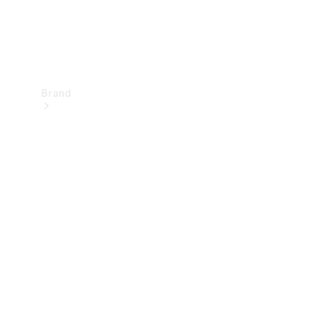
Brand
Upplev
Mercedes-
Benz