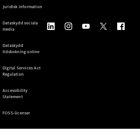
Coupé
Juridisk information
Mercedes-
AMG GT
Elektrisk
Dataskydd sociala
4-Dörrars
media
Coupé
Dataskydd
Konfigurator
tidsbokning online
Mercedes-
Benz Online
Digital Services Act
Store
Regulation
Cabriolet / Roadster
Accessibility
Statement
FOSS-licenser