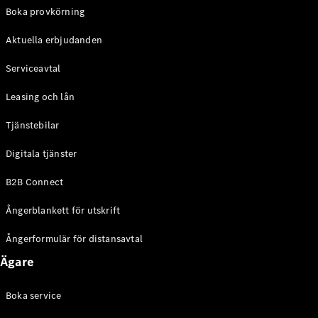
EQE
Boka provkörning
Elektrisk
SUV
Aktuella erbjudanden
EQS
Elektrisk
SUV
Serviceavtal
Mercedes-
Maybach
Elektrisk
Leasing och lån
EQS SUV
GLA
Tjänstebilar
GLA
Ny
GLA
Ny
Elektrisk
Digitala tjänster
GLB
Elektrisk
GLB
B2B Connect
GLC
Elektrisk
GLC
Ångerblankett för utskrift
GLC Coupé
GLE
Ångerformulär för distansavtal
GLE Coupé
Ägare
GLS
Mercedes-
Maybach
Boka service
Ny
GLS