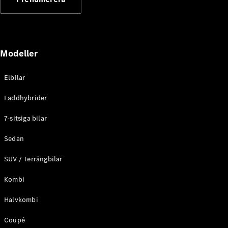
Elektriska modeller
Laddhybrid modeller
Sedan
Modeller
Elbilar
Laddhybrider
Alla Sedan
7-sitsiga bilar
CLA
Elektrisk
C-Klass
Sedan
Sedan
SUV / Terrängbilar
C-
Klass
Elektrisk
Kombi
Sedan
EQE
Elektrisk
Halvkombi
Sedan
EQS
Elektrisk
Coupé
Sedan