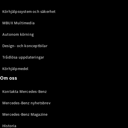
C-Klass
Kombi All-
Körhjälpssystem och säkerhet
Terrain
E-Klass
MBUX Multimedia
Kombi
E-Klass
Autonom körning
Kombi All-
Terrain
Design- och konceptbilar
Trådlösa uppdateringar
Konfigurator
Mercedes-
Körhjälpmedel
Benz Online
Om oss
Store
Halvkombi
Kontakta Mercedes-Benz
Mercedes-Benz nyhetsbrev
Mercedes-Benz Magazine
Historia
A-Klass