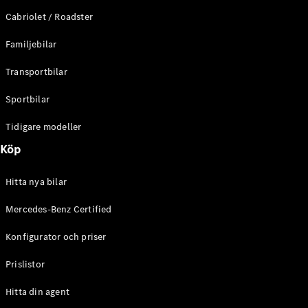
E-Klass
Cabriolet / Roadster
Sedan
S-Klass
Familjebilar
Lång
Mercedes-
Transportbilar
Maybach S-
Klass
Sportbilar
Tidigare modeller
Konfigurator
Mercedes-
Köp
Benz Online
Store
Hitta nya bilar
SUV
Mercedes-Benz Certified
Konfigurator och priser
Prislistor
Alla Suvar
Hitta din agent
EQA
Elektrisk