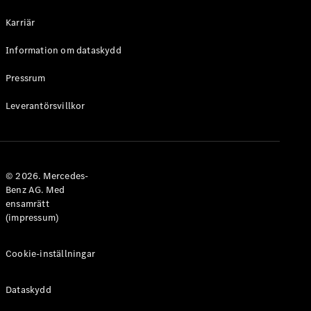
Halvkombi
Karriär
Konfigurator
Information om dataskydd
Mercedes-
Benz Online
Pressrum
Store
Leverantörsvillkor
Coupé
© 2026. Mercedes-
Benz AG. Med
ensamrätt
Alla Coupé
(impressum)
CLE Coupé
Mercedes-
AMG GT
Cookie-inställningar
Coupé
Mercedes-
Dataskydd
AMG GT 4-
Dörrars