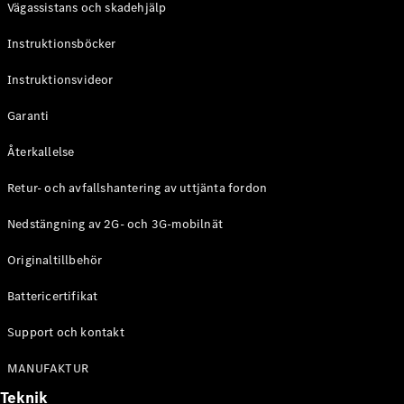
Vägassistans och skadehjälp
G-
Elektrisk
Klass
Instruktionsböcker
G-Klass
Instruktionsvideor
Konfigurator
Mercedes-
Garanti
Benz Online
Store
Återkallelse
Kombi
Retur- och avfallshantering av uttjänta fordon
Nedstängning av 2G- och 3G-mobilnät
Originaltillbehör
Battericertifikat
Alla Kombi
CLA
Support och kontakt
Shooting
Elektrisk
Brake
MANUFAKTUR
C-Klass
Teknik
Kombi