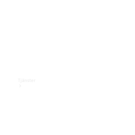
Laddningsutrustning
Collection
Bilvård
Tjänster
Alla tjänster