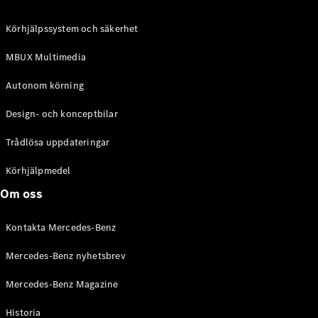
C-Klass
Kombi All-
Körhjälpssystem och säkerhet
Terrain
E-Klass
MBUX Multimedia
Kombi
E-Klass
Autonom körning
Kombi All-
Terrain
Design- och konceptbilar
Trådlösa uppdateringar
Konfigurator
Mercedes-
Körhjälpmedel
Benz Online
Om oss
Store
Halvkombi
Kontakta Mercedes-Benz
Mercedes-Benz nyhetsbrev
Mercedes-Benz Magazine
Historia
A-Klass