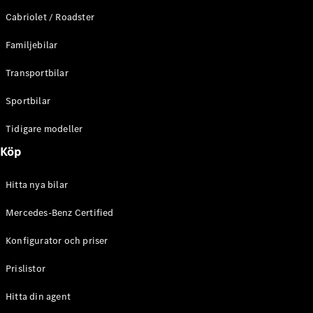
E-Klass
Cabriolet / Roadster
Sedan
S-Klass
Familjebilar
Lång
Mercedes-
Transportbilar
Maybach S-
Klass
Sportbilar
Tidigare modeller
Konfigurator
Mercedes-
Köp
Benz Online
Store
Hitta nya bilar
SUV
Mercedes-Benz Certified
Konfigurator och priser
Prislistor
Alla Suvar
Hitta din agent
EQA
Elektrisk