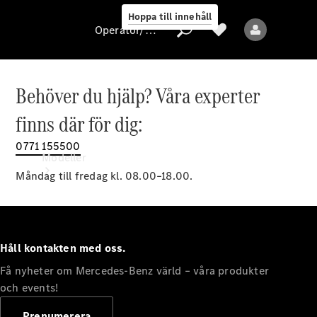
Hoppa till innehåll
Operatör/skydd av personuppgifter
Behöver du hjälp? Våra experter
Operatör/skydd
finns där för dig:
av
personuppgifter
0771 155500
Modeller
Måndag till fredag kl. 08.00–18.00.
Håll kontakten med oss.
Få nyheter om Mercedes-Benz värld – våra produkter
Alla modeller
Nya modeller
och events!
Prenumerera