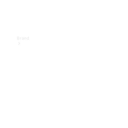
Brand
Upplev
Mercedes-
Benz