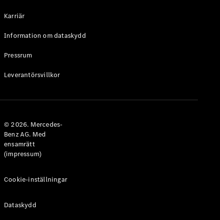
Halvkombi
Karriär
Konfigurator
Information om dataskydd
Mercedes-
Benz Online
Pressrum
Store
Leverantörsvillkor
Coupé
© 2026. Mercedes-
Benz AG. Med
ensamrätt
Alla Coupé
(impressum)
CLE Coupé
Mercedes-
AMG GT
Cookie-inställningar
Coupé
Mercedes-
Dataskydd
AMG GT 4-
Dörrars