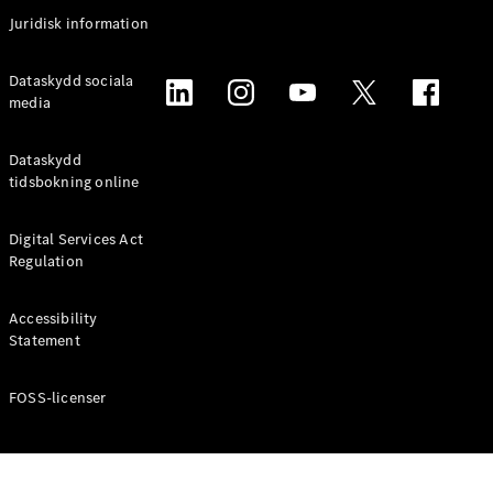
Coupé
Juridisk information
Mercedes-
AMG GT
Elektrisk
Dataskydd sociala
4-Dörrars
media
Coupé
Dataskydd
Konfigurator
tidsbokning online
Mercedes-
Benz Online
Digital Services Act
Store
Regulation
Cabriolet / Roadster
Accessibility
Statement
FOSS-licenser