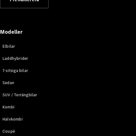
Elektriska modeller
Laddhybrid modeller
Sedan
Modeller
Elbilar
Laddhybrider
Alla Sedan
7-sitsiga bilar
CLA
Elektrisk
C-Klass
Sedan
Sedan
SUV / Terrängbilar
C-
Klass
Elektrisk
Kombi
Sedan
EQE
Elektrisk
Halvkombi
Sedan
EQS
Elektrisk
Coupé
Sedan