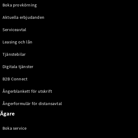
EQE
Boka provkörning
Elektrisk
SUV
Aktuella erbjudanden
EQS
Elektrisk
SUV
Serviceavtal
Mercedes-
Maybach
Elektrisk
Leasing och lån
EQS SUV
GLA
Tjänstebilar
GLA
Ny
GLA
Ny
Elektrisk
Digitala tjänster
GLB
Elektrisk
GLB
B2B Connect
GLC
Elektrisk
GLC
Ångerblankett för utskrift
GLC Coupé
GLE
Ångerformulär för distansavtal
GLE Coupé
Ägare
GLS
Mercedes-
Maybach
Boka service
Ny
GLS