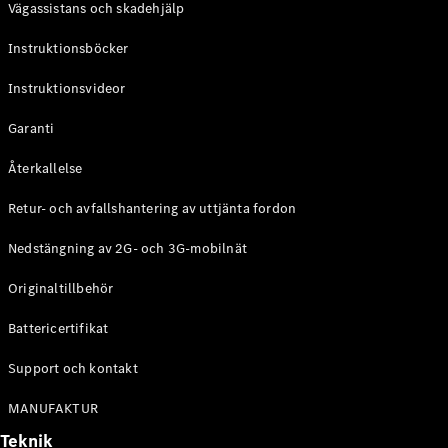
Vägassistans och skadehjälp
G-
Elektrisk
Klass
Instruktionsböcker
G-Klass
Instruktionsvideor
Konfigurator
Mercedes-
Garanti
Benz Online
Store
Återkallelse
Kombi
Retur- och avfallshantering av uttjänta fordon
Nedstängning av 2G- och 3G-mobilnät
Originaltillbehör
Battericertifikat
Alla Kombi
CLA
Support och kontakt
Shooting
Elektrisk
Brake
MANUFAKTUR
C-Klass
Teknik
Kombi